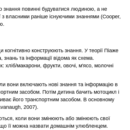
таке
конструктивізм?
що знання повинні будуватися людиною, а не
Теорія
 з власними раніше існуючими знаннями (Cooper,
конструктивізму
ю.
Жана
Піаже
Теорія
конструктивізму
ди когнітивно конструюють знання. У теорії Піаже
Льва
, знань та інформації відома як схема.
Виготського
: хліб/макарони, фрукти, овочі, м'ясо, молочні
Конструктивізм
в
класі
ли вони включають нові знання та інформацію в
Відповідь
портним засобом. Потім дитина бачить мотоцикл і
від
азиває його транспортним засобом. В основному
Автора
vanaugh, 2007).
Список
посилань
ться, коли вони змінюють або змінюють свої
я, що її можна назвати домашнім улюбленцем.