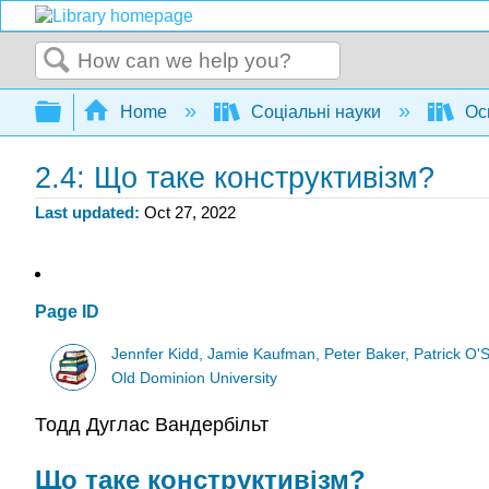
Search
Expand/collapse global hierarchy
Home
Соціальні науки
Осв
2.4: Що таке конструктивізм?
Last updated
Oct 27, 2022
Page ID
Jennfer Kidd, Jamie Kaufman, Peter Baker, Patrick O'
Old Dominion University
Тодд Дуглас Вандербільт
Що таке конструктивізм?