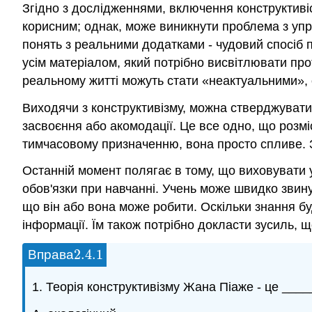
Згідно з дослідженнями, включення конструктиві
корисним; однак, може виникнути проблема з уп
понять з реальними додатками - чудовий спосіб п
усім матеріалом, який потрібно висвітлювати пр
реальному житті можуть стати «неактуальними», 
Виходячи з конструктивізму, можна стверджувати
засвоєння або акомодації. Це все одно, що розмі
тимчасовому призначенню, вона просто спливе. 
Останній момент полягає в тому, що виховувати у
обов'язки при навчанні. Учень може швидко звинув
що він або вона може робити. Оскільки знання б
інформації. Їм також потрібно докласти зусиль, 
2.4.
1
Вправа
2.4.
1
1. Теорія конструктивізму Жана Піаже - це ___