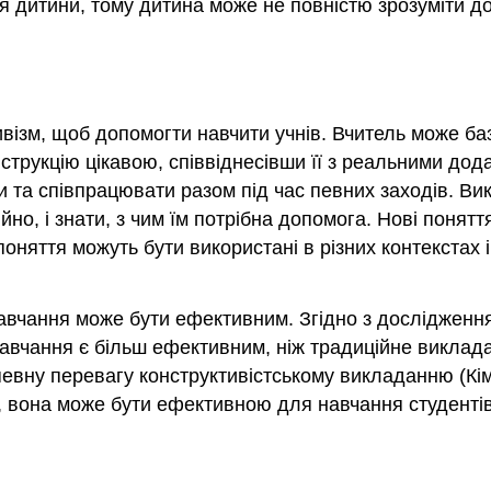
 дитини, тому дитина може не повністю зрозуміти до
візм, щоб допомогти навчити учнів. Вчитель може баз
інструкцію цікавою, співвіднесівши її з реальними д
 та співпрацювати разом під час певних заходів. Вик
но, і знати, з чим їм потрібна допомога. Нові понятт
оняття можуть бути використані в різних контекстах і 
навчання може бути ефективним. Згідно з дослідженн
навчання є більш ефективним, ніж традиційне виклада
вну перевагу конструктивістському викладанню (Кім,
і, вона може бути ефективною для навчання студентів