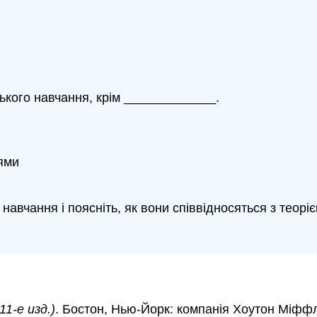
ського навчання, крім _____________.
нями
навчання і поясніть, як вони співвідносяться з теоріє
1-е изд.)
. Бостон, Нью-Йорк: компанія Хоутон Міффл