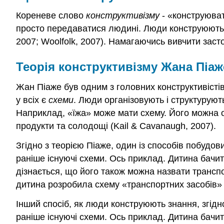
Кореневе слово
конструктивізму
- «конструюват
просто передаватися людині. Люди конструюють 
2007; Woolfolk, 2007). Намагаючись вивчити заст
Теорія конструктивізму Жана Піаж
Жан Піаже був одним з головних конструктивістів 
у всіх є
схеми
. Люди організовують і структурують
Наприклад, «їжа» може мати схему. Його можна орг
продукти та солодощі (Kail & Cavanaugh, 2007).
Згідно з теорією Піаже, один із способів побудов
раніше існуючі схеми. Ось приклад. Дитина бачи
дізнається, що його також можна назвати трансп
дитина розробила схему «транспортних засобів» і
Інший спосіб, як люди конструюють знання, згідно
раніше існуючі схеми. Ось приклад. Дитина бачит