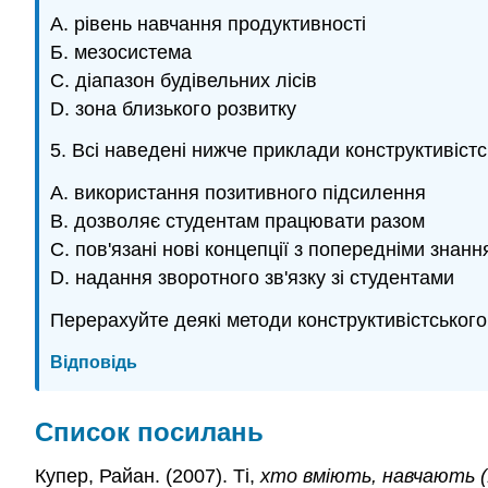
А. рівень навчання продуктивності
Б. мезосистема
С. діапазон будівельних лісів
D. зона близького розвитку
5. Всі наведені нижче приклади конструктивіст
A. використання позитивного підсилення
B. дозволяє студентам працювати разом
C. пов'язані нові концепції з попередніми знан
D. надання зворотного зв'язку зі студентами
Перерахуйте деякі методи конструктивістського 
Відповідь
Список посилань
Купер, Райан. (2007). Ті,
хто вміють, навчають (1