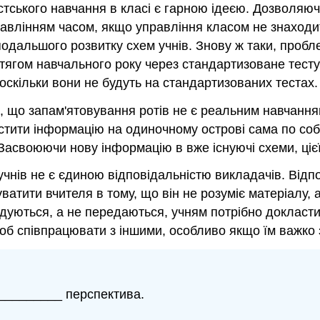
стського навчання в класі є гарною ідеєю. Дозволя
равлінням часом, якщо управління класом не знаходи
одальшого розвитку схем учнів. Знову ж таки, пробл
отягом навчального року через стандартизоване тест
оскільки вони не будуть на стандартизованих тестах.
, що запам'ятовування ротів не є реальним навчанн
стити інформацію на одиночному острові сама по соб
Засвоюючи нову інформацію в вже існуючі схеми, ціє
чнів не є єдиною відповідальністю викладачів. Відпо
атити вчителя в тому, що він не розуміє матеріалу, 
удуються, а не передаються, учням потрібно докласт
щоб співпрацювати з іншими, особливо якщо їм важко
__________ перспектива.