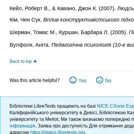
Кейл, Роберт В., & Кавано, Джон К. (2007). Людс
Кім, Чен Сук.
Вплив конструктивістського підхо
Шерман, Томас М., Куршан, Барбара Л. (2005).
П
Вулфолк, Аніта.
Педагогічна психологія (10-е ви
Back to top
Was this article helpful?
Yes
No
Бібліотеки LibreTexts працюють на базі
NICE CXone Exp
Каліфорнійського університету в Девісі, Бібліотекою К
університету та Merlot. Ми також визнаємо попередню 
інформація
. Заява про доступність Для отримання дода
адресою
https://status.libretexts.org
.