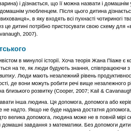
варина) і дізнається, що її можна назвати і домашні
 домашнім улюбленцем. Після цього дитина дізнається
хованця», в яку входять всі пухнасті чотириногі тва
ез це дитині потрібно пристосувати свою схему для 
vanaugh, 2007).
тського
істом в минулої історії. Хоча теорія Жана Піаже є к
ться на те, як люди будують знання, співпрацюючи з 
звитку
. Люди мають незалежний рівень продуктивності
ті, де вони можуть робити речі вище незалежного рі
а близького розвитку (Cooper, 2007; Kail & Cavanaugh,
давати інша людина. Ця допомога, допомога або кері
ле не надто. Якщо не буде надана достатня допомога
дто велика допомога, людина може не в повній мірі 
 домашні завдання з математики. Без допомоги дитин