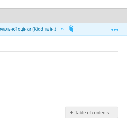
Exp
альної оцінки (Kidd та ін.)
2: Філософія освіти
Table of contents
Що