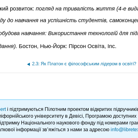
ький розвиток:
погляд на тривалість життя (4-е вид
ду до навчання на успішність студентів, самоконц
обудова навчання: Використання технологій для пі
дання).
Бостон, Нью-Йорк: Пірсон Освіта, Inc.
2.3: Як Платон є філософським лідером в освіті?
ert
і підтримуються Пілотним проектом відкритих підручник
аліфорнійського університету в Девісі, Програмою доступни
підтримку Національного наукового фонду під номерами гра
ткової інформації зв’яжіться з нами за адресою
info@librete