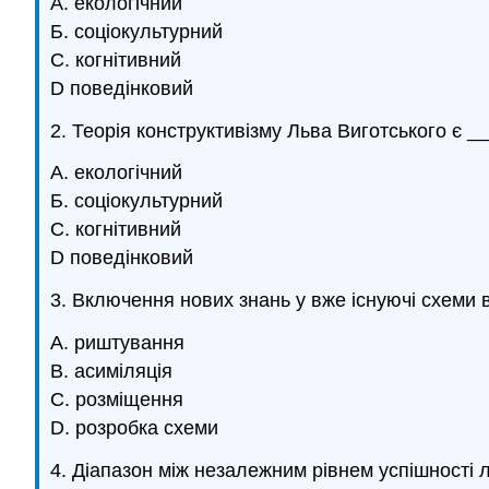
А. екологічний
Б. соціокультурний
C. когнітивний
D поведінковий
2. Теорія конструктивізму Льва Виготського є 
А. екологічний
Б. соціокультурний
C. когнітивний
D поведінковий
3. Включення нових знань у вже існуючі схеми 
А. риштування
B. асиміляція
C. розміщення
D. розробка схеми
4. Діапазон між незалежним рівнем успішності 