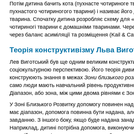
Потім дитина бачить кота (пухнасте чотириноге т
пухнастого чотириногого тварини) і називає його
тварина. Спочатку дитина розробляє схему для «ви
чотириногі тварини є домашніми тваринами. Чер
через баланс асиміляції та розміщення (Kail & Ca
Теорія конструктивізму Льва Виго
Лев Виготський був ще одним великим конструктив
соціокультурною перспективою. Його теорія диви
конструюють знання в межах
Зони близького ро
само люди мають навчальний рівень продуктивнос
Діапазон, або зона, між цими двома рівнями є Зон
У Зоні Близького Розвитку допомогу повинен на
має діапазон, допомога повинна бути надана, а
завданню. З іншого боку, якщо буде надана зана
Наприклад, дитині потрібна допомога, виконуючи