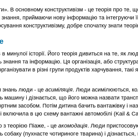
и». В основному конструктивізм - це теорія про те, 
знання, приймаючи нову інформацію та інтегруючи її
осування конструктивізму, добре спочатку знати теорі
е
в минулої історії. Його теорія дивиться на те, як лю
 знання та інформацію. Ця організація, або структура
анізувати в різні групи продуктів харчування, такі як
и знань люди - це
асиміляція
. Люди асимілюються, ко
ть машину і дізнається, що його можна назвати транс
ортним засобом. Потім дитина бачить вантажівку і н
 включила в цю схему вантажні автомобілі (Kail & Ca
 з теорією Піаже, - це
акомодація
. Люди пристосовую
ь собаку (пухнасте чотириноге тварина) і дізнаєтьс