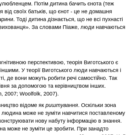
м улюбленцем. Потім дитина бачить єнота (теж
 від своїх батьків, що єнот - це не домашня
рини. Тоді дитина дізнається, що не всі пухнасті
«вихованця». За словами Піаже, люди навчаються
огнітивною перспективою, теорія Виготського є
іншими. У теорії Виготського люди навчаються і
, де вони можуть робити речі самостійно. Так
вня за допомогою та керівництвом інших.
 2007; Woolfolk, 2007).
вництво відоме як
риштування
. Оскільки зона
, людина може не зуміти навчитися поставленому
сконструювати нову набуту інформацію в знання.
а може не зуміти це зробити. При занадто