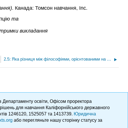
ання)
. Канада: Томсон навчання, Inc.
епцію та
дтримки викладання
2.5: Яка різниця між філософіями, орієнтованими на вчителя та студентами?
ів Департаменту освіти, Офісом проректора
х рішень для навчання Каліфорнійського державного
нтів 1246120, 1525057 та 1413739.
Юридична
xts.org
або перегляньте нашу сторінку статусу за