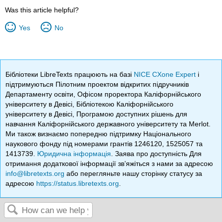
Was this article helpful?
Yes
No
Бібліотеки LibreTexts працюють на базі
NICE CXone Expert
і
підтримуються Пілотним проектом відкритих підручників
Департаменту освіти, Офісом проректора Каліфорнійського
університету в Девісі, Бібліотекою Каліфорнійського
університету в Девісі, Програмою доступних рішень для
навчання Каліфорнійського державного університету та Merlot.
Ми також визнаємо попередню підтримку Національного
наукового фонду під номерами грантів 1246120, 1525057 та
1413739.
Юридична інформація
. Заява про доступність Для
отримання додаткової інформації зв’яжіться з нами за адресою
info@libretexts.org
або перегляньте нашу сторінку статусу за
адресою
https://status.libretexts.org
.