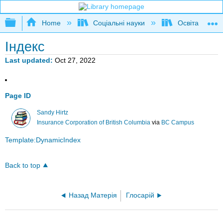
Expand/collapse global hierarchy
Home
Соціальні науки
Освіта та про
Індекс
Last updated
Oct 27, 2022
Page ID
Sandy Hirtz
Insurance Corporation of British Columbia
via
BC Campus
Template:DynamicIndex
Back to top
Назад Матерія
Глосарій