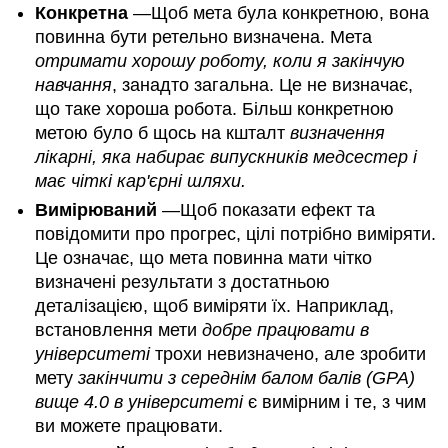
Конкретна
—Щоб мета була конкретною, вона
повинна бути ретельно визначена. Мета
отримати хорошу роботу, коли я закінчую
навчання
, занадто загальна. Це не визначає,
що таке хороша робота. Більш конкретною
метою було б щось на кшталт
визначення
лікарні, яка набирає випускників медсестер і
має чіткі кар'єрні шляхи.
Вимірюваний
—Щоб показати ефект та
повідомити про прогрес, цілі потрібно виміряти.
Це означає, що мета повинна мати чітко
визначені результати з достатньою
деталізацією, щоб виміряти їх. Наприклад,
встановлення мети
добре працювати в
університеті
трохи невизначено, але зробити
мету
закінчити з середнім балом балів (GPA)
вище 4.0 в університеті
є вимірним і те, з чим
ви можете працювати.