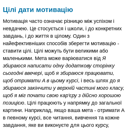
Цілі дати мотивацію
Мотивація часто означає різницю між успіхом і
невдачею. Це стосується і школи, і до конкретних
завдань, і до життя в цілому. Один з
найефективніших способів зберегти мотивацію -
ставити цілі. Цілі можуть бути великими або
маленькими. Мета може варіюватися від
Я
збираюся написати одну додаткову сторінку
сьогодні ввечері
, щоб
я збираюся працювати,
щоб отримати A в цьому курсі
, і весь шлях до
я
збираюся закінчити у верхній частині мого класу,
щоб я міг почати свою кар'єру з дійсно хорошою
позицією
. Цілі працюють у напрямку до загальної
картини. Наприклад, якщо ваша мета - отримати A
в певному курсі, все читання, вивчення та кожне
завдання, яке ви виконуєте для цього курсу,