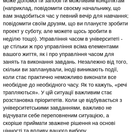
може допомогти запобігти можливим конфліктам
(наприклад, повідомити своєму начальнику, що
вам знадобиться час у певний вечір для навчання;
повідомити своїм друзям, що ви плануєте зробити
проект у суботу, але можете щось зробити в
неділю тощо). Управління часом в університеті -
це стільки ж про управління всіма елементами
вашого життя, як і про управління часом для
занять та виконання завдань. Незалежно від того,
скільки ви запланували, іноді виникають події,
коли стає практично неможливо виконати все
необхідне до необхідного часу. Як то кажуть, «речі
трапляються». У цій ситуації важливим стає
розстановка пріоритетів. Коли це відбувається з
університетськими завданнями, важливо не
відчувати себе переповненим ситуацією, а
скоріше приймати зважене рішення на основі
цінності та впливу вашого вибору.