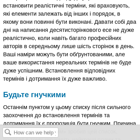
встановити реалістичні терміни, які враховують,
які елементи залежать від інших і порядок, в
якому вони повинні бути виконані. Давати собі два
дні на написання десятисторінкового есе не дуже
реалістично, коли навіть багато професійних
авторів в середньому лише шість сторінок в день.
Ваші наміри можуть бути обґрунтованими, але
ваше використання нереальних термінів не буде
дуже успішним. Встановлення відповідних
термінів і дотримання їх дуже важливо.
Будьте гнучкими
Останнім пунктом у цьому списку після сильного
заохочення до встановлення термінів та
дотримання їх є пропозиція бути гнучким. Причина
того, що «бути гнучким» зробив цей список,
полягає в тому, що навіть найкращі плани та