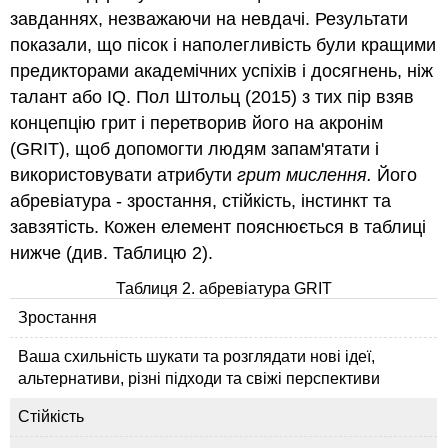
завданнях, незважаючи на невдачі. Результати
показали, що пісок і наполегливість були кращими
предикторами академічних успіхів і досягнень, ніж
талант або IQ. Пол Штольц (2015) з тих пір взяв
концепцію грит і перетворив його на акронім
(GRIT), щоб допомогти людям запам'ятати і
використовувати атрибути
грит мислення.
Його
абревіатура - зростання, стійкість, інстинкт та
завзятість. Кожен елемент пояснюється в таблиці
нижче (див. Таблицю 2).
Таблиця 2. абревіатура GRIT
Зростання
Ваша схильність шукати та розглядати нові ідеї,
альтернативи, різні підходи та свіжі перспективи
Стійкість