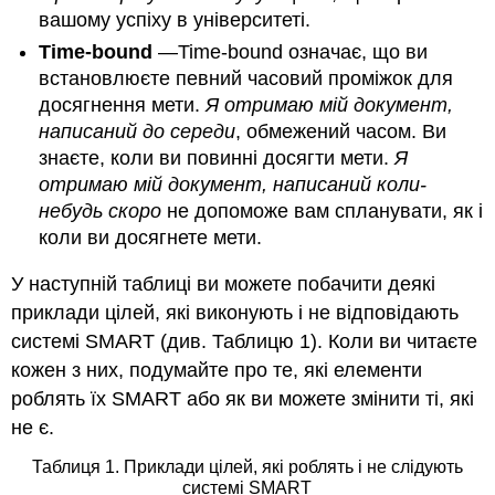
вашому успіху в університеті.
Time-bound
—Time-bound означає, що ви
встановлюєте певний часовий проміжок для
досягнення мети.
Я отримаю мій документ,
написаний до середи
, обмежений часом. Ви
знаєте, коли ви повинні досягти мети.
Я
отримаю мій документ, написаний коли-
небудь скоро
не допоможе вам спланувати, як і
коли ви досягнете мети.
У наступній таблиці ви можете побачити деякі
приклади цілей, які виконують і не відповідають
системі SMART (див. Таблицю 1). Коли ви читаєте
кожен з них, подумайте про те, які елементи
роблять їх SMART або як ви можете змінити ті, які
не є.
Таблиця 1. Приклади цілей, які роблять і не слідують
системі SMART