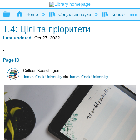
Expand/collapse global hierarchy
Home
Соціальні науки
Консультуван
1.4: Цілі та пріоритети
Last updated
Oct 27, 2022
Page ID
Colleen Kaesehagen
James Cook University
via
James Cook University