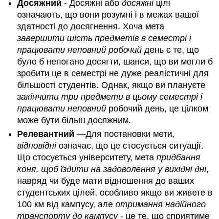
Досяжний
- Досяжні або
досяжні
цілі
означають, що вони розумні і в межах вашої
здатності до досягнення. Хоча мета
завершити шість предметів в семестрі і
працювати неповний робочий
день є те, що
було б непогано досягти, шанси, що ви могли б
зробити це в семестрі не дуже реалістичні для
більшості студентів. Однак, якщо ви плануєте
закінчити три предмети в цьому семестрі і
працювати неповний
робочий день, це цілком
може бути більш досяжним.
Релевантний
—Для постановки мети,
відповідні
означає, що це стосується ситуації.
Що стосується університету, мета
придбання
коня, щоб їздити на задоволення у вихідні дні
,
навряд чи буде мати відношення до ваших
студентських цілей, особливо якщо ви живете в
100 км від кампусу, але
отримання надійного
транспорту до кампусу
- це те, що сприятиме