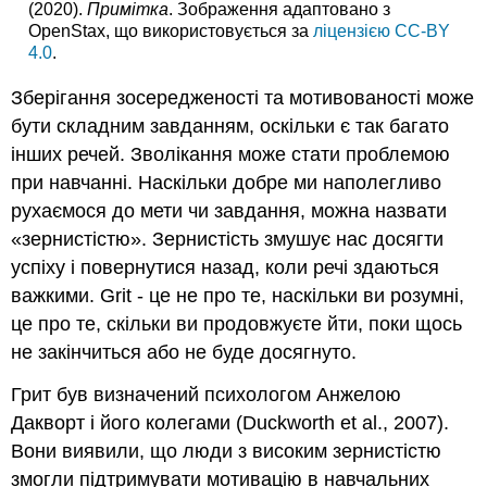
(2020).
Примітка
. Зображення адаптовано з
OpenStax, що використовується за
ліцензією CC-BY
4.0
.
Зберігання зосередженості та мотивованості може
бути складним завданням, оскільки є так багато
інших речей. Зволікання може стати проблемою
при навчанні. Наскільки добре ми наполегливо
рухаємося до мети чи завдання, можна назвати
«зернистістю». Зернистість змушує нас досягти
успіху і повернутися назад, коли речі здаються
важкими. Grit - це не про те, наскільки ви розумні,
це про те, скільки ви продовжуєте йти, поки щось
не закінчиться або не буде досягнуто.
Грит був визначений психологом Анжелою
Дакворт і його колегами (Duckworth et al., 2007).
Вони виявили, що люди з високим зернистістю
змогли підтримувати мотивацію в навчальних