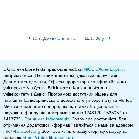
10.7: Діяльність та глосарій
11.1: Вступ
Бібліотеки LibreTexts працюють на базі
NICE CXone Expert
і
підтримуються Пілотним проектом відкритих підручників
Департаменту освіти, Офісом проректора Каліфорнійського
університету в Девісі, Бібліотекою Каліфорнійського
університету в Девісі, Програмою доступних рішень для
навчання Каліфорнійського державного університету та Merlot.
Ми також визнаємо попередню підтримку Національного
наукового фонду під номерами грантів 1246120, 1525057 та
1413739.
Юридична інформація
. Заява про доступність Для
отримання додаткової інформації зв’яжіться з нами за адресою
info@libretexts.org
або перегляньте нашу сторінку статусу за
адресою
https://status.libretexts.org
.