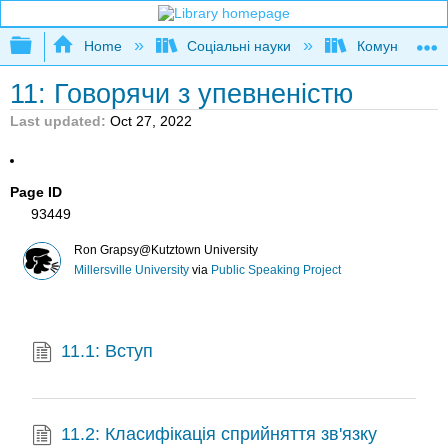
Expand/collapse global hierarchy
Home
Соціальні науки
Комунікаційні
11: Говорячи з упевненістю
Last updated
Oct 27, 2022
Page ID
93449
Ron Grapsy@Kutztown University
Millersville University
via
Public Speaking Project
11.1: Вступ
11.2: Класифікація сприйняття зв'язку