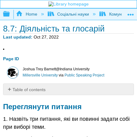
Expand/collapse global hierarchy
Home
Соціальні науки
Комунікаційні
8.7: Діяльність та глосарій
Last updated
Oct 27, 2022
Page ID
Joshua Trey Barnett@Indiana University
Millersville University
via
Public Speaking Project
Table of contents
Переглянути
питання
Переглянути питання
Діяльність
1. Назвіть три питання, які ви повинні задати собі
Глосарій
при виборі теми.