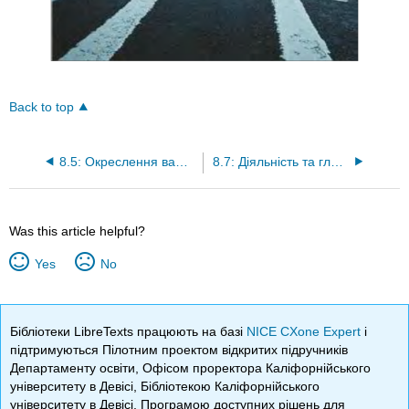
Back to top
8.5: Окреслення вашої промови
8.7: Діяльність та глосарій
Was this article helpful?
Yes
No
Бібліотеки LibreTexts працюють на базі
NICE CXone Expert
і
підтримуються Пілотним проектом відкритих підручників
Департаменту освіти, Офісом проректора Каліфорнійського
університету в Девісі, Бібліотекою Каліфорнійського
університету в Девісі, Програмою доступних рішень для