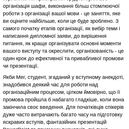
організація шафи, виконання більш стомлюючої
роботи з організації вашої мови - це заняття, яке
ви оціните найбільше, коли це буде зроблено. З
самого початку етапів організації, як вибір теми і
написання дипломної заяви, до вирішення
питання, як краще організувати основні моменти
вашого виступу та окреслити, організованість - це
один крок до ефективної та привабливої промови
чи презентації.
Якби Мег, студент, згаданий у вступному анекдоті,
знадобився деякий час для роботи над
організаційним процесом, цілком ймовірно, що її
промова пройшла б набагато гладкіше, коли вона
закінчила своє введення. Для початківців спікерів
дуже часто витрачають багато часу на підготовку
яскравих вступів, фантазійних презентацій