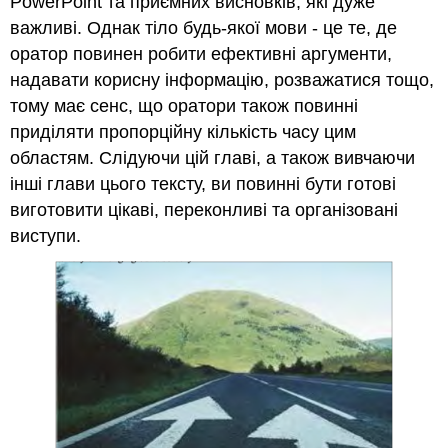
PowerPoint та приємних висновків, які дуже
важливі. Однак тіло будь-якої мови - це те, де
оратор повинен робити ефективні аргументи,
надавати корисну інформацію, розважатися тощо,
тому має сенс, що оратори також повинні
приділяти пропорційну кількість часу цим
областям. Слідуючи цій главі, а також вивчаючи
інші глави цього тексту, ви повинні бути готові
виготовити цікаві, переконливі та організовані
виступи.