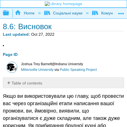
Expand/collapse global hierarchy
Home
Соціальні науки
Комунікаційні
8.6: Висновок
Last updated
Oct 27, 2022
Page ID
Joshua Trey Barnett@Indiana University
Millersville University
via
Public Speaking Project
Table of contents
No
headers
Якщо ви використовували цю главу, щоб провести
вас через організаційні етапи написання вашої
промови, ви, ймовірно, виявили, що
організуватися є дуже складним, але також дуже
корисним. Як прибирання брудної кухні або