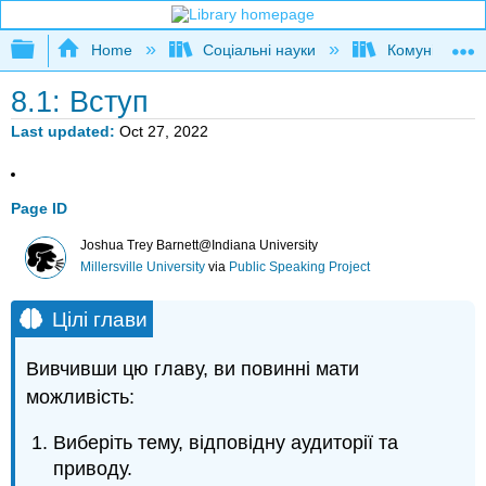
Expand/collapse global hierarchy
Home
Соціальні науки
Комунікаційні
8.1: Вступ
Last updated
Oct 27, 2022
Page ID
Joshua Trey Barnett@Indiana University
Millersville University
via
Public Speaking Project
Цілі глави
Вивчивши цю главу, ви повинні мати
можливість:
Виберіть тему, відповідну аудиторії та
приводу.