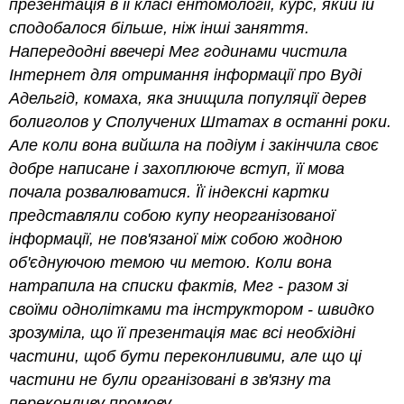
презентація в її класі ентомології, курс, який їй
сподобалося більше, ніж інші заняття.
Напередодні ввечері Мег годинами чистила
Інтернет для отримання інформації про Вуді
Адельгід, комаха, яка знищила популяції дерев
болиголов у Сполучених Штатах в останні роки.
Але коли вона вийшла на подіум і закінчила своє
добре написане і захоплююче вступ, її мова
почала розвалюватися. Її індексні картки
представляли собою купу неорганізованої
інформації, не пов'язаної між собою жодною
об'єднуючою темою чи метою. Коли вона
натрапила на списки фактів, Мег - разом зі
своїми однолітками та інструктором - швидко
зрозуміла, що її презентація має всі необхідні
частини, щоб бути переконливими, але що ці
частини не були організовані в зв'язну та
переконливу промову.