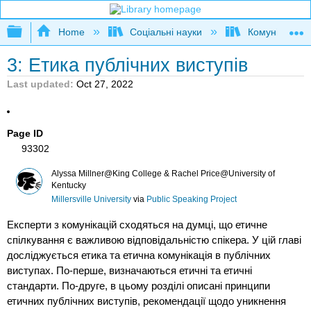
Expand/collapse global hierarchy
Home
Соціальні науки
Комунікаційні
3: Етика публічних виступів
Last updated
Oct 27, 2022
Page ID
93302
Alyssa Millner@King College & Rachel Price@University of
Kentucky
Millersville University
via
Public Speaking Project
Експерти з комунікацій сходяться на думці, що етичне
спілкування є важливою відповідальністю спікера. У цій главі
досліджується етика та етична комунікація в публічних
виступах. По-перше, визначаються етичні та етичні
стандарти. По-друге, в цьому розділі описані принципи
етичних публічних виступів, рекомендації щодо уникнення