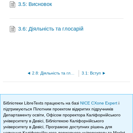
3.5: Висновок
3.6: Діяльність та глосарій
2.8: Діяльність та глосарій
3.1: Вступ
Бібліотеки LibreTexts працюють на базі
NICE CXone Expert
і
підтримуються Пілотним проектом відкритих підручників
Департаменту освіти, Офісом проректора Каліфорнійського
університету в Девісі, Бібліотекою Каліфорнійського
університету в Девісі, Програмою доступних рішень для
навчання Каліфорнійського державного університету та Merlot.