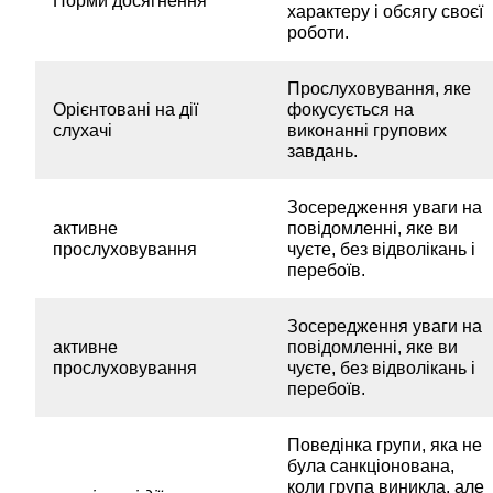
Норми досягнення
характеру і обсягу своєї
роботи.
Прослуховування, яке
Орієнтовані на дії
фокусується на
слухачі
виконанні групових
завдань.
Зосередження уваги на
активне
повідомленні, яке ви
прослуховування
чуєте, без відволікань і
перебоїв.
Зосередження уваги на
активне
повідомленні, яке ви
прослуховування
чуєте, без відволікань і
перебоїв.
Поведінка групи, яка не
була санкціонована,
коли група виникла, але