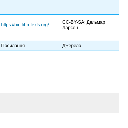
CC-BY-SA; Дельмар
https://bio.libretexts.org/
Ларсен
Посилання
Джерело