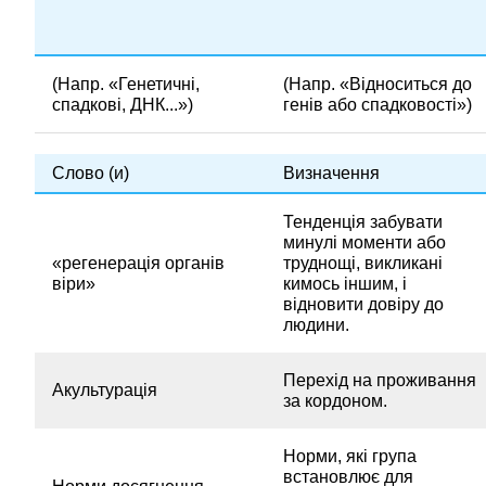
(Напр. «Генетичні,
(Напр. «Відноситься до
спадкові, ДНК...»)
генів або спадковості»)
Слово (и)
Визначення
Тенденція забувати
минулі моменти або
«регенерація органів
труднощі, викликані
віри»
кимось іншим, і
відновити довіру до
людини.
Перехід на проживання
Акультурація
за кордоном.
Норми, які група
встановлює для