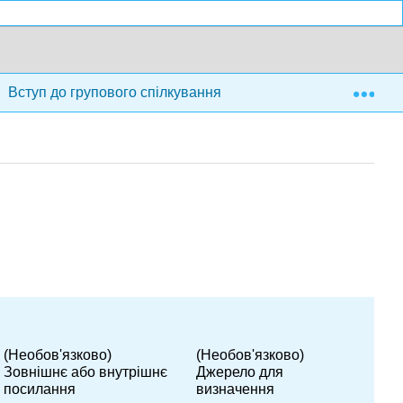
Exp
Вступ до групового спілкування
Назад Матерія
(Необов'язково)
(Необов'язково)
Зовнішнє або внутрішнє
Джерело для
посилання
визначення