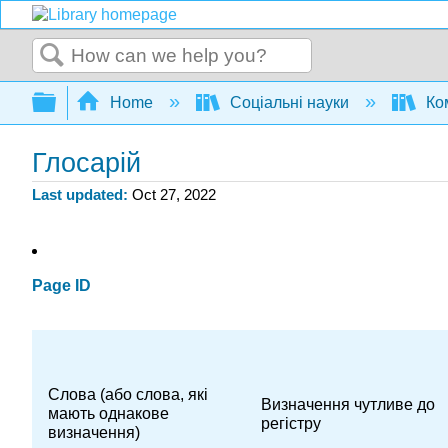
Search
Expand/collapse global hierarchy
Home
Соціальні науки
Ком
Глосарій
Last updated
Oct 27, 2022
Page ID
Слова (або слова, які
Визначення чутливе до
мають однакове
регістру
визначення)