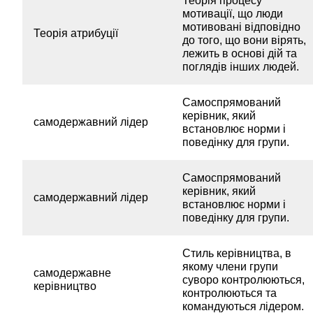
Теорія процесу
мотивації, що люди
мотивовані відповідно
Теорія атрибуції
до того, що вони вірять,
лежить в основі дій та
поглядів інших людей.
Самоспрямований
керівник, який
самодержавний лідер
встановлює норми і
поведінку для групи.
Самоспрямований
керівник, який
самодержавний лідер
встановлює норми і
поведінку для групи.
Стиль керівництва, в
якому члени групи
самодержавне
суворо контролюються,
керівництво
контролюються та
командуються лідером.