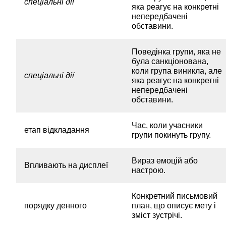
спеціальні дії
яка реагує на конкретні
непередбачені
обставини.
Поведінка групи, яка не
була санкціонована,
коли група виникла, але
спеціальні дії
яка реагує на конкретні
непередбачені
обставини.
Час, коли учасники
етап відкладання
групи покинуть групу.
Вираз емоцій або
Впливають на дисплеї
настрою.
Конкретний письмовий
порядку денного
план, що описує мету і
зміст зустрічі.