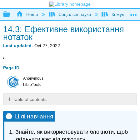
Expand/collapse global hierarchy
Home
Соціальні науки
Комунікаційні
14.3: Ефективне використання
нотаток
Last updated
Oct 27, 2022
Page ID
Anonymous
LibreTexts
Table of contents
Цілі
навчання
Цілі навчання
Мета
нотаток
Знайте, як використовувати блокноти, щоб
спікера
звільнити вас від рукопису.