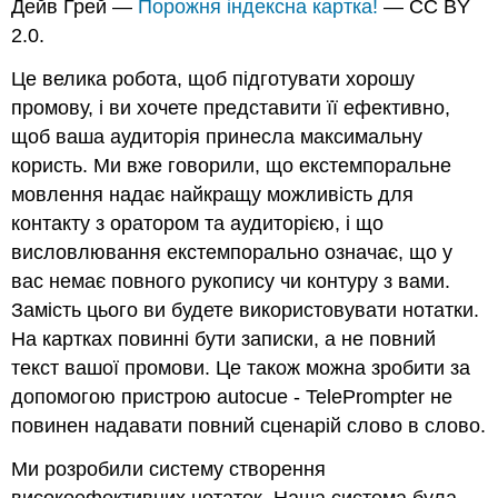
Дейв Грей —
Порожня індексна картка!
— CC BY
використання
2.0.
Notecards
Ключові
Це велика робота, щоб підготувати хорошу
виноси
промову, і ви хочете представити її ефективно,
Вправи
щоб ваша аудиторія принесла максимальну
користь. Ми вже говорили, що екстемпоральне
мовлення надає найкращу можливість для
контакту з оратором та аудиторією, і що
висловлювання екстемпорально означає, що у
вас немає повного рукопису чи контуру з вами.
Замість цього ви будете використовувати нотатки.
На картках повинні бути записки, а не повний
текст вашої промови. Це також можна зробити за
допомогою пристрою autocue - TelePrompter не
повинен надавати повний сценарій слово в слово.
Ми розробили систему створення
високоефективних нотаток. Наша система була