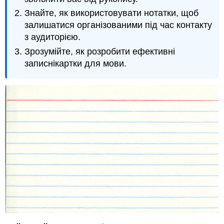
Основні
Знайте, як використовувати нотатки, щоб
поради
щодо
залишатися організованими під час контакту
використання
з аудиторією.
нотаток
Зрозумійте, як розробити ефективні
Включити
записнікартки для мови.
лише
ключові
слова
Тримайте
свої
нотатки
природно
Підготуйте
Notecards
для
запуску
відкликання
Пишіть
великими
літерами
Ефективне