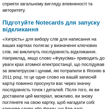
сприяти загальному вигляду впевненості та
авторитету.
Підготуйте Notecards для запуску
відкликання
«Хитрість» для вибору слів для написання на
ваших картках полягає у визначенні ключових
слів, які викличуть послідовність відкликання.
Наприклад, якщо слово «Фукусіма» приводить до
уваги крах атомної електростанції, що послідував
за землетрусом і цунамі, які потрапили в Японію в
2011 році, то це одне слово на вашій записній
картці повинно просунути вас через значну
послідовність точок і деталей. Після того, як ви
доставили цей матеріал, можливо, ви знову
поглянете на свою картку, щоб нагадати собі
ключове слово або фразу, що йде далі.