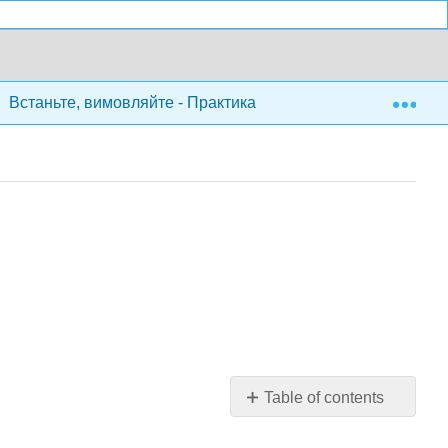
Exp
Встаньте, вимовляйте - Практика та етика публічних висту
Table of contents
No
headers