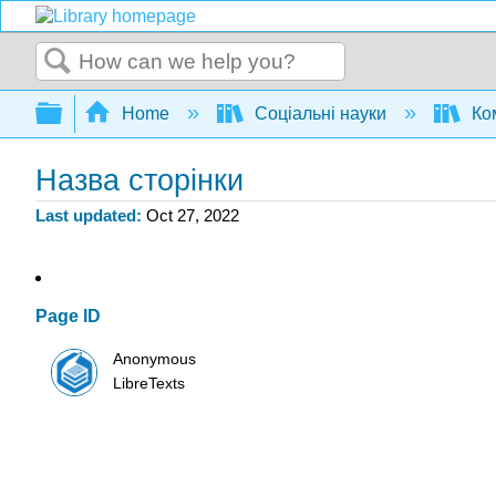
Search
Expand/collapse global hierarchy
Home
Соціальні науки
Ком
Назва сторінки
Last updated
Oct 27, 2022
Page ID
Anonymous
LibreTexts