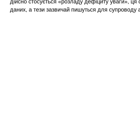
дійсно стосується «розладу дефіциту уваги», ця о
даних, а тези зазвичай пишуться для супроводу а