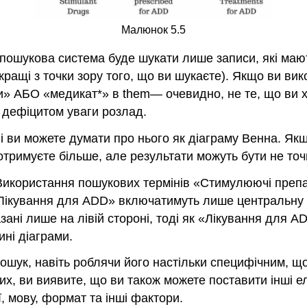
Малюнок 5.5
 пошукова система буде шукати лише записи, які маю
 кращі з точки зору того, що ви шукаєте). Якщо ви в
и» АБО «медикат*» в them— очевидно, не те, що ви хо
з дефіцитом уваги розлад.
 і ви можете думати про нього як діаграму Венна. Як
отримуєте більше, але результати можуть бути не точ
. Використання пошукових термінів «Стимулюючі пр
 «Лікування для ADD» включатимуть лише центральну
зані лише на лівій стороні, тоді як «Лікування для
ині діаграми.
ошук, навіть роблячи його настільки специфічним, що
их, ви виявите, що ви також можете поставити інші 
, мову, формат та інші фактори.