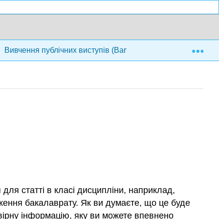
Exp
Вивчення публічних виступів (Barton і Tucker) 3-е видання
 для статті в класі дисципліни, наприклад,
дження бакалаврату. Як ви думаєте, що це буде
овірну інформацію, яку ви можете впевнено