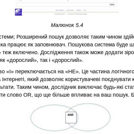
Малюнок 5.4
истеми; Розширений пошук дозволяє таким чином здій
 яка працює як заповнювач. Пошукова система буде шук
» теж включено. Дослідження також може додати зіроч
к «дорослий», так і «дорослий».
о «І» переключається на «НЕ». Це частина логічного 
Інтернеті, який дозволяє користувачеві поєднувати 
тати. Таким чином, дослідник виключає будь-які стат
ти слово OR, що ще більше впливає на ваш пошук. Бу