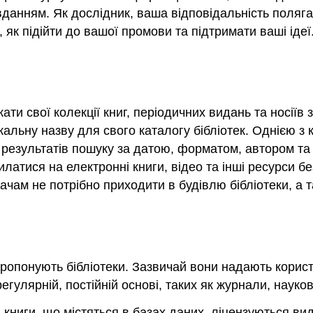
вданням. Як дослідник, ваша відповідальність поляга
як підійти до вашої промови та підтримати ваші ідеї
ти свої колекції книг, періодичних видань та носіїв 
нікальну назву для свого каталогу бібліотек. Однією 
 результатів пошуку за датою, форматом, автором та
атися на електронні книги, відео та інші ресурси без
ачам не потрібно приходити в будівлю бібліотеки, а т
пропонують бібліотеки. Зазвичай вони надають корист
 регулярній, постійній основі, таких як журнали, науко
та книги, що містяться в базах даних, ліцензуються в