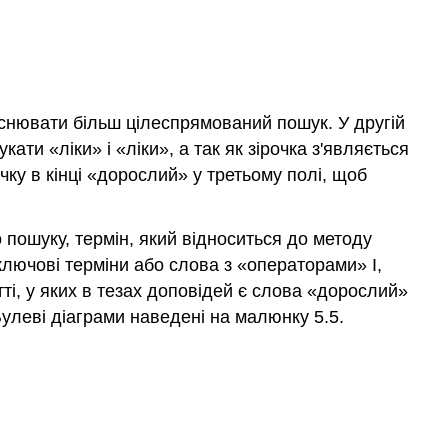
снювати більш цілеспрямований пошук. У другій
ати «ліки» і «ліки», а так як зірочка з'являється
ку в кінці «дорослий» у третьому полі, щоб
пошуку, термін, який відноситься до методу
ключові терміни або слова з «операторами» І,
ті, у яких в тезах доповідей є слова «дорослий»
леві діаграми наведені на малюнку 5.5.