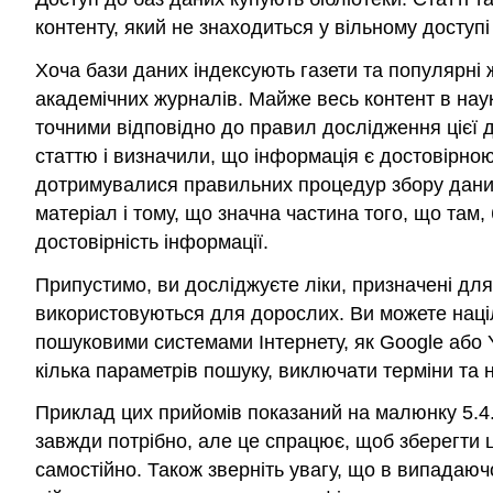
контенту, який не знаходиться у вільному доступі 
Хоча бази даних індексують газети та популярні
академічних журналів. Майже весь контент в на
точними відповідно до правил дослідження цієї д
статтю і визначили, що інформація є достовірною
дотримувалися правильних процедур збору даних 
матеріал і тому, що значна частина того, що там,
достовірність інформації.
Припустимо, ви досліджуєте ліки, призначені для
використовуються для дорослих. Ви можете націл
пошуковими системами Інтернету, як Google або 
кілька параметрів пошуку, виключати терміни та
Приклад цих прийомів показаний на малюнку 5.4.
завжди потрібно, але це спрацює, щоб зберегти 
самостійно. Також зверніть увагу, що в випадаюч