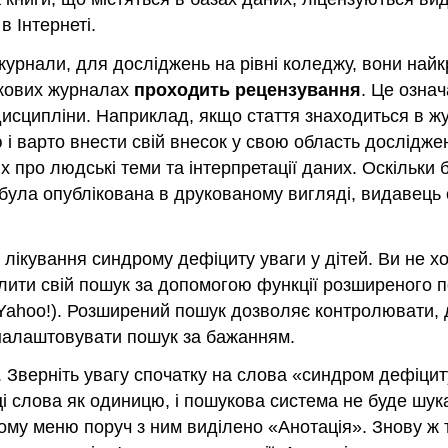
в Інтернеті.
 журнали, для досліджень на рівні коледжу, вони на
укових журналах
проходить рецензування
. Це означ
исципліни. Наприклад, якщо стаття знаходиться в жур
 і варто внести свій внесок у свою область дослідже
про людські теми та інтерпретації даних. Оскільки б
 була опублікована в друкованому вигляді, видавець с
 лікування синдрому дефіциту уваги у дітей. Ви не хо
ити свій пошук за допомогою функції розширеного по
Yahoo!). Розширений пошук дозволяє контролювати, 
 налаштовувати пошук за бажанням.
 Зверніть увагу спочатку на слова «синдром дефіцит
ці слова як одиницю, і пошукова система не буде шу
ому меню поруч з ним виділено «Анотація». Знову ж т