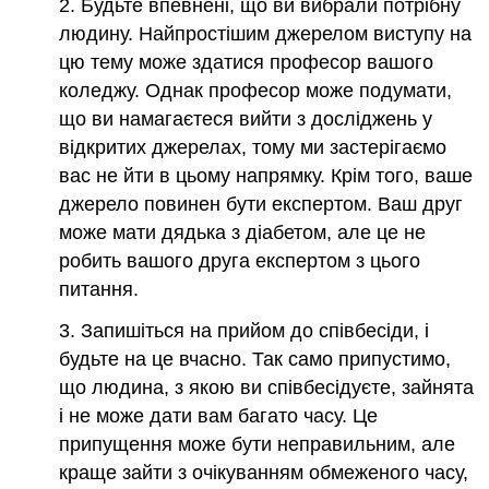
2. Будьте впевнені, що ви вибрали потрібну
людину. Найпростішим джерелом виступу на
цю тему може здатися професор вашого
коледжу. Однак професор може подумати,
що ви намагаєтеся вийти з досліджень у
відкритих джерелах, тому ми застерігаємо
вас не йти в цьому напрямку. Крім того, ваше
джерело повинен бути експертом. Ваш друг
може мати дядька з діабетом, але це не
робить вашого друга експертом з цього
питання.
3. Запишіться на прийом до співбесіди, і
будьте на це вчасно. Так само припустимо,
що людина, з якою ви співбесідуєте, зайнята
і не може дати вам багато часу. Це
припущення може бути неправильним, але
краще зайти з очікуванням обмеженого часу,