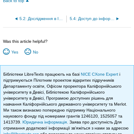
Back to top
5.2: Дослідження в Інтернеті
5.4: Доступ до інформації через бібліотеку
Was this article helpful?
Yes
No
Бібліотеки LibreTexts працюють на базі
NICE CXone Expert
і
підтримуються Пілотним проектом відкритих підручників
Департаменту освіти, Офісом проректора Каліфорнійського
університету в Девісі, Бібліотекою Каліфорнійського
університету в Девісі, Програмою доступних рішень для
навчання Каліфорнійського державного університету та Merlot.
Ми також визнаємо попередню підтримку Національного
наукового фонду під номерами грантів 1246120, 1525057 та
1413739.
Юридична інформація
. Заява про доступність Для
отримання додаткової інформації зв’яжіться з нами за адресою
info@libretexts.org
або перегляньте нашу сторінку статусу за