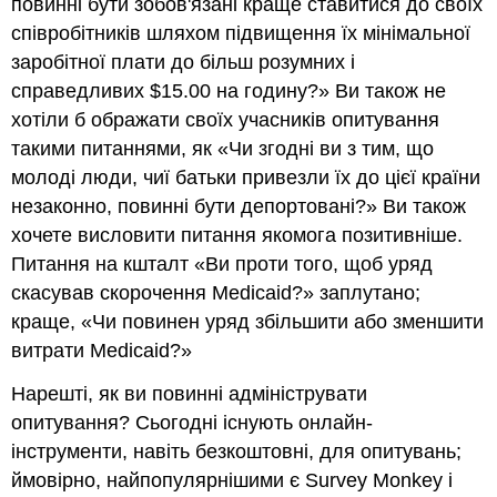
повинні бути зобов'язані краще ставитися до своїх
співробітників шляхом підвищення їх мінімальної
заробітної плати до більш розумних і
справедливих $15.00 на годину?» Ви також не
хотіли б ображати своїх учасників опитування
такими питаннями, як «Чи згодні ви з тим, що
молоді люди, чиї батьки привезли їх до цієї країни
незаконно, повинні бути депортовані?» Ви також
хочете висловити питання якомога позитивніше.
Питання на кшталт «Ви проти того, щоб уряд
скасував скорочення Medicaid?» заплутано;
краще, «Чи повинен уряд збільшити або зменшити
витрати Medicaid?»
Нарешті, як ви повинні адмініструвати
опитування? Сьогодні існують онлайн-
інструменти, навіть безкоштовні, для опитувань;
ймовірно, найпопулярнішими є Survey Monkey і