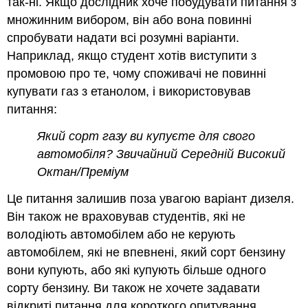
так-ні. Якщо дослідник хоче побудувати питання з
множинним вибором, він або вона повинні
спробувати надати всі розумні варіанти.
Наприклад, якщо студент хотів виступити з
промовою про те, чому споживачі не повинні
купувати газ з етанолом, і використовував
питання:
Який сорт газу ви купуєте для свого
автомобіля? Звичайний Середній Високий
Октан/Преміум
Це питання залишив поза увагою варіант дизеля.
Він також не враховував студентів, які не
володіють автомобілем або не керують
автомобілем, які не впевнені, який сорт бензину
вони купують, або які купують більше одного
сорту бензину. Ви також не хочете задавати
відкриті питання для короткого опитування,