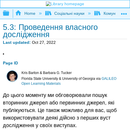
Expand/collapse global hierarchy
Home
Соціальні науки
Комунікаційні
5.3: Проведення власного
дослідження
Last updated
Oct 27, 2022
Page ID
Kris Barton & Barbara G. Tucker
Florida State University & University of Georgia
via
GALILEO
Open Learning Materials
До цього моменту ми обговорювали пошук
вторинних джерел або первинних джерел, які
публікуються. Це також можливо для вас, щоб
використовувати деякі дійсно з перших вуст
дослідження у своїх виступах.