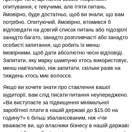
опитування, є текучими, але п'яти питань,
ймовірно, буде достатньо, щоб ви знали, що вам
потрібно. Опитуючий, ймовірно, втомився б
відповідати на довгий список питань або підозрілі
занадто багато, занадто розпливчасті або занадто
особисті запитання, що робить їх менш
імовірними, щоб дати абсолютно чесні відповіді.
Запитати, яку марку шампуню хтось використовує,
менш нав'язливо, ніж запитати, скільки разів на
тиждень хтось миє волосся.
Якщо ви хочете знати про ставлення вашої
аудиторії, вам слід писати питання неупереджено.
«Ви виступаєте за підвищення мінімальної
заробітної плати в нашій державі до $15.00 на
годину?» є більш збалансованим, ніж «Чи
вважаєте ви, що власники бізнесу в нашій державі