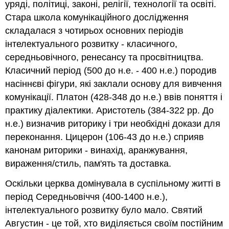
уряді, політиці, законі, релігії, технології та освіті.
Стара школа комунікаційного дослідження
складалася з чотирьох основних періодів
інтелектуального розвитку - класичного,
середньовічного, ренесансу та просвітництва.
Класичний період (500 до н.е. - 400 н.е.) породив
насіннєві фігури, які заклали основу для вивчення
комунікації. Платон (428-348 до н.е.) ввів поняття і
практику діалектики. Аристотель (384-322 рр. До
н.е.) визначив риторику і три необхідні докази для
переконання. Цицерон (106-43 до н.е.) сприяв
канонам риторики - винахід, аранжування,
вираження/стиль, пам'ять та доставка.
Оскільки церква домінувала в суспільному житті в
період Середньовіччя (400-1400 н.е.),
інтелектуального розвитку було мало. Святий
Августин - це той, хто виділяється своїм постійним