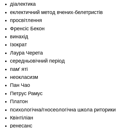
діалектика
еклектичний метод вчених-белетристів
просвітлення
Френсіс Бекон
винахід
Ізократ
Лаура Черета
середньовічний період
пам' яті
неокласизм
Пан Чао
Петрус Рамус
Платон
психологічна/гносеологічна школа риторики
Квінтіліан
ренесанс