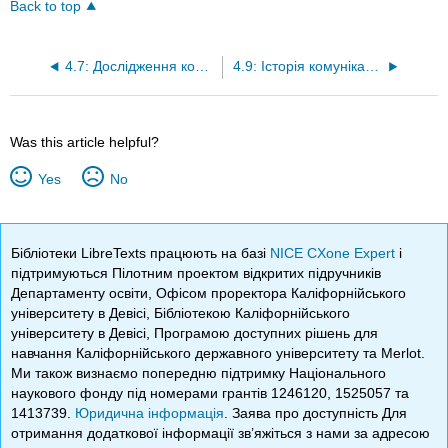
Back to top
4.7: Дослідження комунікацій сьогодні і завтра
4.9: Історія комунікаційних досліджень посилань
Was this article helpful?
Yes
No
Бібліотеки LibreTexts працюють на базі
NICE CXone Expert
і
підтримуються Пілотним проектом відкритих підручників
Департаменту освіти, Офісом проректора Каліфорнійського
університету в Девісі, Бібліотекою Каліфорнійського
університету в Девісі, Програмою доступних рішень для
навчання Каліфорнійського державного університету та Merlot.
Ми також визнаємо попередню підтримку Національного
наукового фонду під номерами грантів 1246120, 1525057 та
1413739.
Юридична інформація
. Заява про доступність Для
отримання додаткової інформації зв’яжіться з нами за адресою