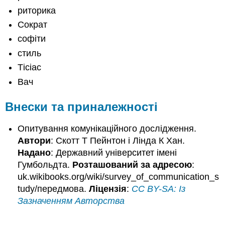
риторика
Сократ
софіти
стиль
Тісіас
Вач
Внески та приналежності
Опитування комунікаційного дослідження.
Автори
: Скотт Т Пейнтон і Лінда К Хан.
Надано
: Державний університет імені
Гумбольдта.
Розташований за адресою
:
uk.wikibooks.org/wiki/survey_of_communication_s
tudy/передмова.
Ліцензія
:
CC BY-SA: Із
Зазначенням Авторства