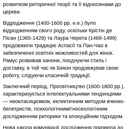
розвитком риторичної теорії та її відносинами до
церкви.
Відродження (1400-1600 рр. н.е.) було
відродженням свого роду, оскільки Крістін де
Пісан (1365-1429) та Лаура Черета (1469-1499)
продовжили традицію Аспасії та Пан-Чао в
забезпеченні освітніх можливостей для жінок.
Рамус розвивав канони, поєднуючи стиль і
доставку, в той час як Бекон продовжував свою
роботу, слідуючи класичній традиції.
Заключний період, Просвітництво (1600-1800 рр.),
характеризується інтелектуальними тенденціями
— неокласицизмом, еклектичним методом вчених-
белетристів, психологічним/гносеологічним
дослідженням риторики та елокуційним підходом.
Нова школа комунікації дослідження призвела до