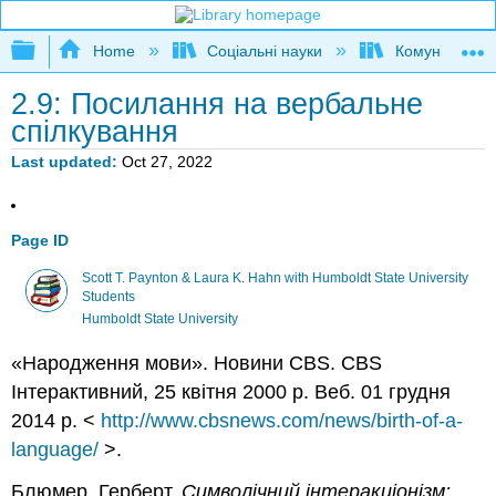
Expand/collapse global hierarchy
Home
Соціальні науки
Комунікаційні
2.9: Посилання на вербальне
спілкування
Last updated
Oct 27, 2022
Page ID
Scott T. Paynton & Laura K. Hahn with Humboldt State University
Students
Humboldt State University
«Народження мови». Новини CBS. CBS
Інтерактивний, 25 квітня 2000 р. Веб. 01 грудня
2014 р. <
http://www.cbsnews.com/news/birth-of-a-
language/
>.
Блюмер, Герберт.
Символічний інтеракціонізм: