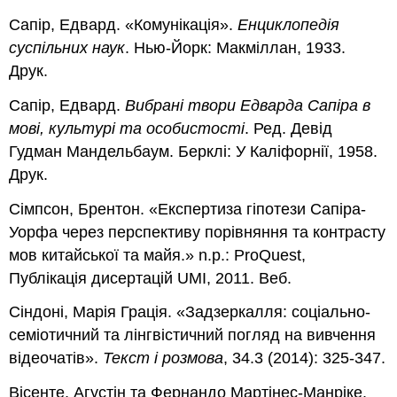
Сапір, Едвард. «Комунікація».
Енциклопедія
суспільних наук
. Нью-Йорк: Макміллан, 1933.
Друк.
Сапір, Едвард.
Вибрані твори Едварда Сапіра в
мові, культурі та особистості
. Ред. Девід
Гудман Мандельбаум. Берклі: У Каліфорнії, 1958.
Друк.
Сімпсон, Брентон. «Експертиза гіпотези Сапіра-
Уорфа через перспективу порівняння та контрасту
мов китайської та майя.» n.p.: ProQuest,
Публікація дисертацій UMI, 2011. Веб.
Сіндоні, Марія Грація. «Задзеркалля: соціально-
семіотичний та лінгвістичний погляд на вивчення
відеочатів».
Текст і розмова
, 34.3 (2014): 325-347.
Вісенте, Агустін та Фернандо Мартінес-Манріке.