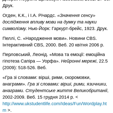
Друк.
Огден, К.К., і І.А. Річардс.
«Значення сенсу»
дослідження впливу мови на думку та науки
символізму.
Нью-Йорк: Гаркурт-брейс, 1923. Друк.
Пеллі, С. «Народження мови». Новини CBS.
Інтерактивний CBS, 2000. Веб. 20 квітня 2006 р.
Перловський, Леонід. «Мова та емоції: емоційна
гіпотеза Сапіра — Уорфа».
Нейронні мережі
, 22.5
(2009): 518-526. Веб.
«Гра зі словами: вірші, рими, скоромовки,
анаграми».
Гра зі словами: вірші, рими, язичники,
анаграми. Студентське життя Великобританії
,
2002-2009. Веб. 15 грудня 2014 р. <
http://www.ukstudentlife.com/Ideas/Fun/Wordplay.ht
m
>.