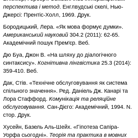
перспектива і метод
. Енглвудські скелі, Нью-
Джерсі: Прентіс-Холл, 1969. Друк.
Бородицький, Лера. «Як мова формує думки».
Американський науковий
304.2 (2011): 62-65.
Академічний пошук Прем'єр. Веб.
Дю Буа, Джон В. «На шляху до діалогічного
синтаксису».
Когнітивна лінгвістика
25.3 (2014):
359-410. Веб.
Дак, Стів. «Технічне обслуговування як система
спільного значення». Ред. Даніель Дж. Канарі та
Лора Стаффорд.
Комунікація та реляційне
обслуговування.
Сан-Дієго: Академічний, 1994. N.
стор. Друк.
Хусейн, Базель Аль-Шейх. «Гіпотеза Сапіра-
Уорфа сьогодні».
Теорія та практика в мовних