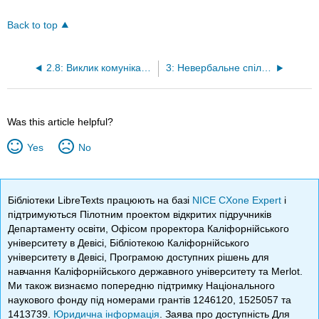
Back to top
2.8: Виклик комунікації - пояснення
3: Невербальне спілкування
Was this article helpful?
Yes
No
Бібліотеки LibreTexts працюють на базі
NICE CXone Expert
і
підтримуються Пілотним проектом відкритих підручників
Департаменту освіти, Офісом проректора Каліфорнійського
університету в Девісі, Бібліотекою Каліфорнійського
університету в Девісі, Програмою доступних рішень для
навчання Каліфорнійського державного університету та Merlot.
Ми також визнаємо попередню підтримку Національного
наукового фонду під номерами грантів 1246120, 1525057 та
1413739.
Юридична інформація
. Заява про доступність Для