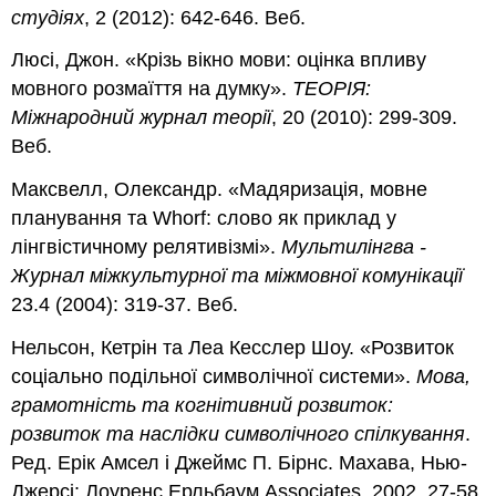
студіях
, 2 (2012): 642-646. Веб.
Люсі, Джон. «Крізь вікно мови: оцінка впливу
мовного розмаїття на думку».
ТЕОРІЯ:
Міжнародний журнал теорії
, 20 (2010): 299-309.
Веб.
Максвелл, Олександр. «Мадяризація, мовне
планування та Whorf: слово як приклад у
лінгвістичному релятивізмі».
Мультилінгва -
Журнал міжкультурної та міжмовної комунікації
23.4 (2004): 319-37. Веб.
Нельсон, Кетрін та Леа Кесслер Шоу. «Розвиток
соціально подільної символічної системи».
Мова,
грамотність та когнітивний розвиток:
розвиток та наслідки символічного спілкування
.
Ред. Ерік Амсел і Джеймс П. Бірнс. Махава, Нью-
Джерсі: Лоуренс Ерльбаум Associates, 2002. 27-58.