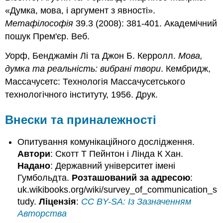
«Думка, мова, і аргумент з явності».
Метафілософія
39.3 (2008): 381-401. Академічний
пошук Прем'єр. Веб.
Уорф, Бенджамін Лі та Джон Б. Керролл.
Мова,
думка та реальність: вибрані твори
. Кембридж,
Массачусетс: Технологія Массачусетського
технологічного інституту, 1956. Друк.
Внески та приналежності
Опитування комунікаційного дослідження.
Автори
: Скотт Т Пейнтон і Лінда К Хан.
Надано
: Державний університет імені
Гумбольдта.
Розташований за адресою
:
uk.wikibooks.org/wiki/survey_of_communication_s
tudy.
Ліцензія
:
CC BY-SA: Із Зазначенням
Авторства