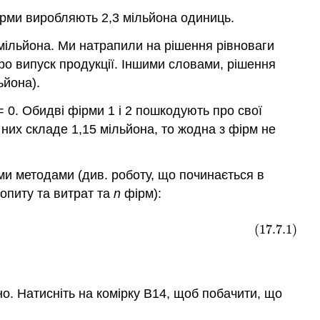
ірми виробляють 2,3 мільйона одиниць.
 мільйона. Ми натрапили на рішення рівноваги
о випуск продукції. Іншими словами, рішення
ьйона).
= 0. Обидві фірми 1 і 2 пошкодують про свої
 них складе 1,15 мільйона, то жодна з фірм не
ми методами (див. роботу, що починається в
опиту та витрат та
n
фірм):
(17.7.1)
о. Натисніть на комірку B14, щоб побачити, що