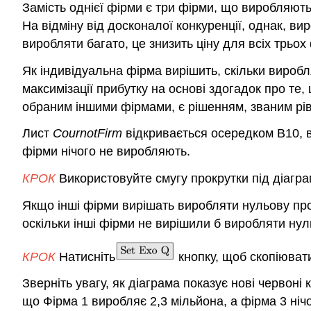
Замість однієї фірми є три фірми, що виробляють
На відміну від досконалої конкуренції, однак, 
виробляти багато, це знизить ціну для всіх трьох
Як індивідуальна фірма вирішить, скільки вироб
максимізації прибутку на основі здогадок про те,
обраним іншими фірмами, є рішенням, званим р
Лист
CournotFirm
відкривається осередком B10, в
фірми нічого не виробляють.
КРОК
Використовуйте смугу прокрутки під діагра
Якщо інші фірми вирішать виробляти нульову про
оскільки інші фірми не вирішили б виробляти нул
КРОК
Натисніть
кнопку, щоб скопіювати
Зверніть увагу, як діаграма показує нові червоні 
що Фірма 1 виробляє 2,3 мільйона, а фірма 3 ніч