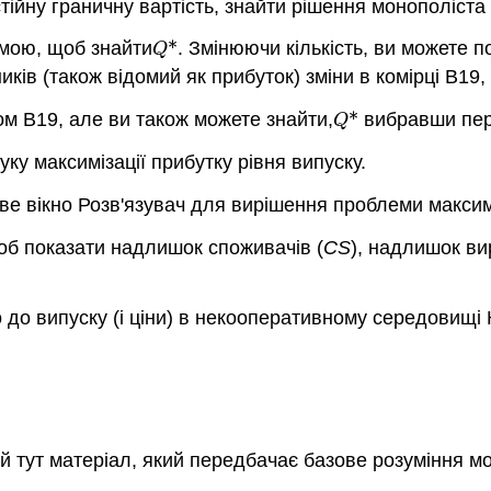
тійну граничну вартість, знайти рішення монополіста 
амою, щоб знайти
*
. Змінюючи кількість, ви можете п
Q
*
Q
ків (також відомий як прибуток) зміни в комірці B19
м B19, але ви також можете знайти,
*
вибравши пе
Q
*
Q
ку максимізації прибутку рівня випуску.
ове вікно Розв'язувач для вирішення проблеми максим
щоб показати надлишок споживачів (
CS
), надлишок ви
о випуску (і ціни) в некооперативному середовищі 
ий тут матеріал, який передбачає базове розуміння м