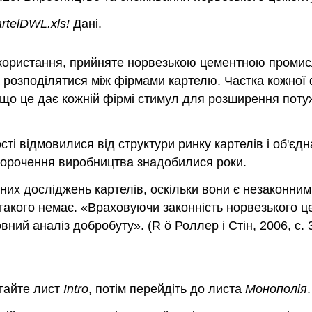
rtelDWL.xls!
Дані
.
икористання, прийняте норвезькою цементною проми
 розподілятися між фірмами картелю. Частка кожної 
, що це дає кожній фірмі стимул для розширення поту
сті відмовилися від структури ринку картелів і об'
скорочення виробництва знадобилися роки.
чних досліджень картелів, оскільки вони є незаконни
такого немає. «Враховуючи законність норвезького ц
вний аналіз добробуту». (R
ö
Роллер і Стін, 2006, с. 
итайте лист
Intro
, потім перейдіть до листа
Монополія
.