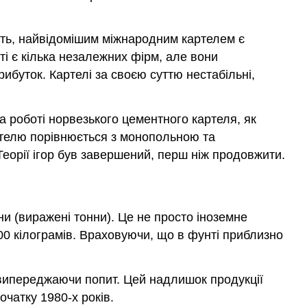
історія
норвезького
цементу
буть, найвідомішим міжнародним картелем є
Огляд
ті є кілька незалежних фірм, але вони
монополії
ибуток. Картелі за своєю суттю нестабільні,
Огляд
Курно
Поведінка
а роботі норвезького цементного картеля, як
картеля
артелю порівнюється з монопольною та
Етап
еорії ігор був завершений, перш ніж продовжити.
2:
Вибір
загального
внутрішнього
ни (виражені тонни). Це не просто іноземне
виробництва
00 кілограмів. Враховуючи, що в фунті приблизно
(і
ціни)
Етап
 випереджаючи попит. Цей надлишок продукції
1:
чатку 1980-х років.
Вибір