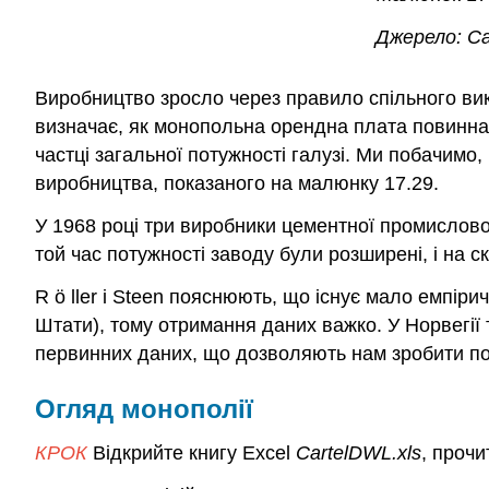
Джерело:
Ca
Виробництво зросло через правило спільного в
визначає, як монопольна орендна плата повинна
частці загальної потужності галузі. Ми побачимо
виробництва, показаного на малюнку 17.29.
У 1968 році три виробники цементної промислово
той час потужності заводу були розширені, і на 
R
ö
ller і Steen пояснюють, що існує мало емпіри
Штати), тому отримання даних важко. У Норвегії 
первинних даних, що дозволяють нам зробити по
Огляд монополії
КРОК
Відкрийте книгу Excel
CartelDWL.xls
, проч