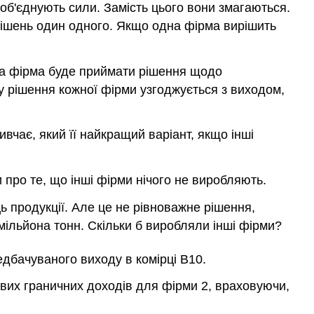
 об'єднують сили. Замість цього вони змагаються.
 рішень один одного. Якщо одна фірма вирішить
жна фірма буде приймати рішення щодо
му рішення кожної фірми узгоджується з виходом,
чає, який її найкращий варіант, якщо інші
про те, що інші фірми нічого не виробляють.
 продукції. Але це не рівноважне рішення,
 мільйона тонн. Скільки б виробляли інші фірми?
едбачуваного виходу в комірці B10.
ових граничних доходів для фірми 2, враховуючи,