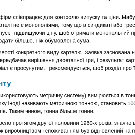
па фірм співпрацює для контролю випуску та ціни. Ма
ртелі не є монополіями, тому що в синдикаті або трес
уск і підвищуючи ціну, щоб отримати монопольний пр
родати більше, ніж обумовлена сума.
вості конкретного виду картелю. Заявка заснована н
ю передбачає вирішення двоетапної гри, і результат к
ал є просунутим, і рекомендується, щоб розділ про Т
нту
і використовують метричну систему) вимірюється в тон
 яку іноді називають метричною тонною, становить 10
тів. Таким чином, тонна більше тонни.
осло протягом другої половини 1960-х років, значно
іж виробництвом і споживанням був відновлений на по