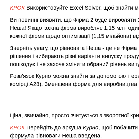
КРОК
Використовуйте Excel Solver, щоб знайти м
Ви повинні виявити, що Фірма 2 буде виробляти 1
Неша! Якщо кожна фірма виробляє 1,15 млн одини
кожної фірми щодо оптимізації (1,15 мільйона) в
Зверніть увагу, що рівновага Неша - це не Фірма 
рішення і вибирають різні варіанти випуску прод
пошкодує і не захоче змінити обраний рівень випу
Розв'язок Курно можна знайти за допомогою ітера
комірці A28). Зменшена форма для виробництва р
Ціна, звичайно, просто зчитується з зворотної кри
КРОК
Перейдіть до аркуша
Курно
, щоб побачити
формула рівноваги Неша введена.