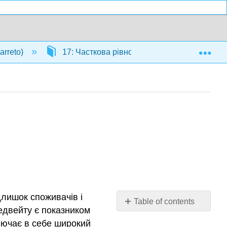
Exp
arreto)
17: Часткова рівновага
17.7: Карт
длишок споживачів і
Table of contents
едвейту є показником
Коротка
ключає в себе широкий