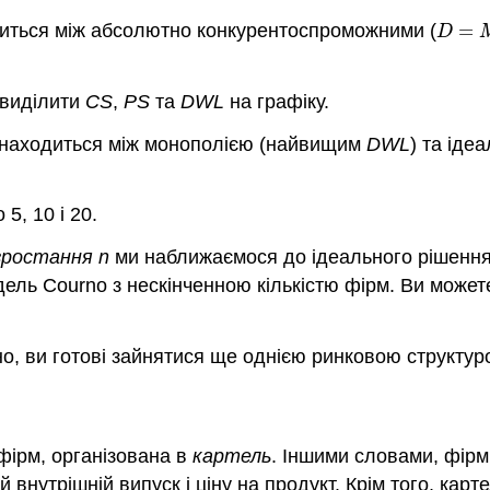
одиться між абсолютно конкурентоспроможними (
=
D
=
M
D
 виділити
CS
,
PS
та
DWL
на графіку.
знаходиться між монополією (найвищим
DWL
) та іде
5, 10 і 20.
 зростання n
ми наближаємося до ідеального рішення 
дель Courno з нескінченною кількістю фірм. Ви может
о, ви готові зайнятися ще однією ринковою структур
фірм, організована в
картель
. Іншими словами, фірм
 внутрішній випуск і ціну на продукт. Крім того, карт