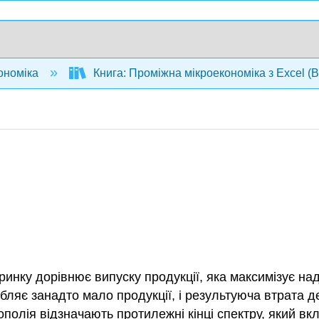
ономіка
Книга: Проміжна мікроекономіка з Excel (B
ринку дорівнює випуску продукції, яка максимізує на
бляє занадто мало продукції, і результуюча втрата д
ополія відзначають протилежні кінці спектру, який в