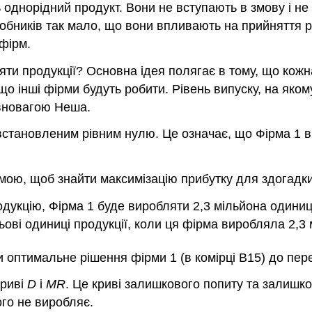
 однорідний продукт. Вони не вступають в змову і не
виробників так мало, що вони впливають на прийняття
 фірм.
ляти продукції? Основна ідея полягає в тому, що ко
 що інші фірми будуть робити. Рівень випуску, на яко
івновагою Неша.
становленим рівним нулю. Це означає, що Фірма 1 вив
мою, щоб знайти максимізацію прибутку для здогадки 
дукцію, Фірма 1 буде виробляти 2,3 мільйона одиниць
ьові одиниці продукції, коли ця фірма виробляла 2,3
 оптимальне рішення фірми 1 (в комірці B15) до пер
криві
D
і
MR
. Це криві залишкового попиту та залишк
ого не виробляє.