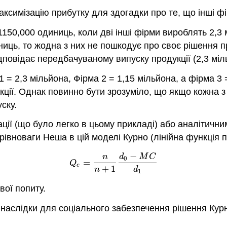
аксимізацію прибутку для здогадки про те, що інші ф
150,000 одиниць, коли дві інші фірми вироблять 2,3
ць, то жодна з них не пошкодує про своє рішення пр
ідповідає передбачуваному випуску продукції (2,3 міл
1 = 2,3 мільйона, Фірма 2 = 1,15 мільйона, а фірма 3 
укції. Однак повинно бути зрозуміло, що якщо кожна з
ску.
ції (що було легко в цьому прикладі) або аналітични
івноваги Неша в цій моделі Курно (лінійна функція п
−
n
d
M
C
(17.7.1)
Q
e
=
n
n
+
1
d
0
−
M
C
d
1
0
=
Q
e
+
1
n
d
1
вої попиту.
 наслідки для соціального забезпечення рішення Курн