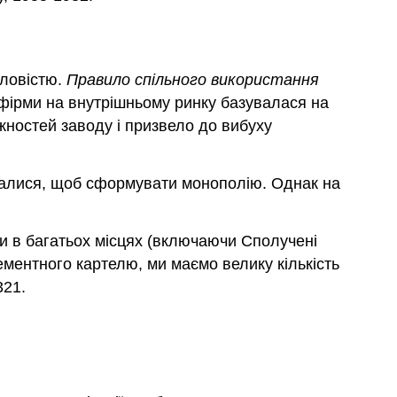
та
теоретичної
сумарної
ємності
словістю.
Правило спільного використання
Уроки
фірми на внутрішньому ринку базувалася на
норвезького
жностей заводу і призвело до вибуху
цементного
картеля
Вправи
єдналися, щоб сформувати монополію. Однак на
Посилання
ми в багатьох місцях (включаючи Сполучені
ементного картелю, ми маємо велику кількість
321.