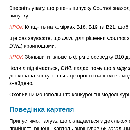
Зверніть увагу, що рівень випуску Cournot знах
випуску.
КРОК
Клацніть на комірках B18, B19 та B21, щоб
Ще раз зауважте, що
DWL
для рішення Cournot 
DWL
) крайнощами.
КРОК
Збільшити кількість фірм в осередку В10 до 
Коли
n
піднімається,
DWL
падає, тому що
в міру
досконала конкуренція - це просто n-фірмова мо
знайдено.
Охопивши монопольні та конкурентні моделі Курн
Поведінка картеля
Припустимо, галузь, що складається з декількох 
прийнятті рішень. Картель вирішував би загальний