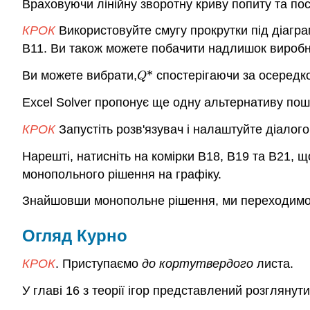
Враховуючи лінійну зворотну криву попиту та пос
КРОК
Використовуйте смугу прокрутки під діагр
B11. Ви також можете побачити надлишок виробни
Ви можете вибрати,
*
спостерігаючи за осередко
Q
*
Q
Excel Solver пропонує ще одну альтернативу пошу
КРОК
Запустіть розв'язувач і налаштуйте діалог
Нарешті, натисніть на комірки B18, B19 та B21, 
монопольного рішення на графіку.
Знайшовши монопольне рішення, ми переходимо д
Огляд Курно
КРОК
. Приступаємо
до кортутвердого
листа.
У главі 16 з теорії ігор представлений розглянут