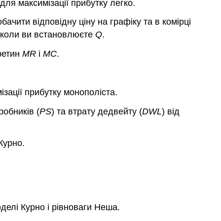
для максимізації прибутку легко.
обачити відповідну ціну на графіку та в комірці
, коли ви встановлюєте
Q
.
ретин
MR
і
MC
.
ізації прибутку монополіста.
робників (
PS
) та втрату дедвейту (
DWL
) від
Курно.
оделі Курно і рівноваги Неша.