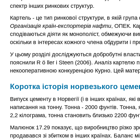
спектр інших ринкових структур.
Картель - це тип ринкової структури, в якій гру
Організація країн-експортерів нафти
, ОПЕК. Ка
сподіваються діяти як монополіст, обмежуючи вип
оскільки в інтересах кожного члена обдурити і п
У цьому розділі досліджуються добробутні власти
пояснили R
ö
ller і Steen (2006). Аналіз картел
некооперативною конкуренцією Курно. Цей матері
Коротка історія норвезького цеме
Випуск цементу в Норвегії (і в інших країнах, як
написання на тонну. Тонна - 2000 фунтів. Тонна,
2,2 кілограма, тонна становить близько 2200 фун
Малюнок 17.29 показує, що виробництво різко зр
продавався зі збитком в інших країнах. Баланс м