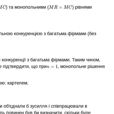
) та монопольними (
=
) рівнями
C
M
R
=
M
C
M
C
M
R
M
C
альною конкуренцією з багатьма фірмами (без
конкуренції з багатьма фірмами. Таким чином,
е підтвердити, що при
=
1
, монопольне рішення
n
=
1
n
ою: картелем.
и об'єднали б зусилля і співпрацювали в
ель повинен був би визначити, скільки буде