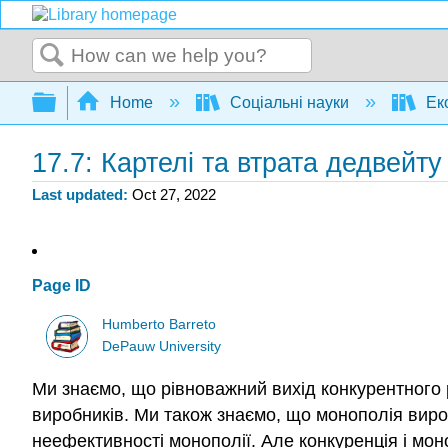
Search
Expand/collapse global hierarchy
Home
Соціальні науки
Ек
17.7: Картелі та втрата дедвейту
Last updated
Oct 27, 2022
Page ID
Humberto Barreto
DePauw University
Ми знаємо, що рівноважний вихід конкурентного 
виробників. Ми також знаємо, що монополія виро
неефективності монополії. Але конкуренція і мон