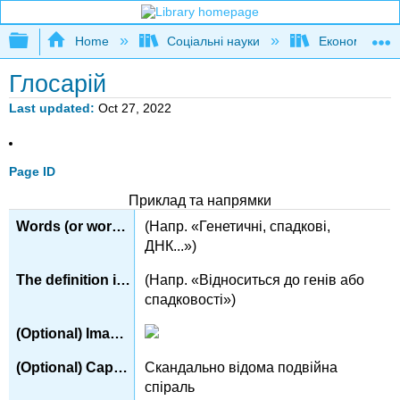
Expand/collapse global hierarchy
Home
Соціальні науки
Економіка
Глосарій
Last updated
Oct 27, 2022
Page ID
Приклад та напрямки
(Напр. «Генетичні, спадкові,
ДНК...»)
(Напр. «Відноситься до генів або
спадковості»)
Скандально відома подвійна
спіраль