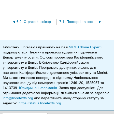
6.2: Стратегія співпраці (Змова)
7.1: Повторні та послідовні ігри
Бібліотеки LibreTexts працюють на базі
NICE CXone Expert
і
підтримуються Пілотним проектом відкритих підручників
Департаменту освіти, Офісом проректора Каліфорнійського
університету в Девісі, Бібліотекою Каліфорнійського
університету в Девісі, Програмою доступних рішень для
навчання Каліфорнійського державного університету та Merlot.
Ми також визнаємо попередню підтримку Національного
наукового фонду під номерами грантів 1246120, 1525057 та
1413739.
Юридична інформація
. Заява про доступність Для
отримання додаткової інформації зв’яжіться з нами за адресою
info@libretexts.org
або перегляньте нашу сторінку статусу за
адресою
https://status.libretexts.org
.