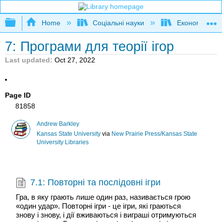
Expand/collapse global hierarchy
Home
Соціальні науки
Економіка
7: Програми для теорії ігор
Last updated
Oct 27, 2022
Page ID
81858
Andrew Barkley
Kansas State University
via
New Prairie Press/Kansas State
University Libraries
7.1: Повторні та послідовні ігри
Гра, в яку грають лише один раз, називається грою
«один удар». Повторні ігри - це ігри, які граються
знову і знову, і дії вживаються і виграші отримуються