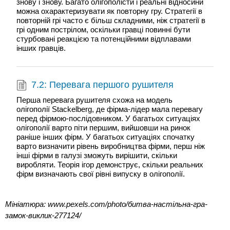
знову і знову. Багато олігополісти і реальні відносини
можна охарактеризувати як повторну гру. Стратегії в
повторній грі часто є більш складними, ніж стратегії в
грі одним пострілом, оскільки гравці повинні бути
стурбовані реакцією та потенційними відплавами
інших гравців.
7.2: Перевага першого рушителя
Перша перевага рушителя схожа на модель
олігополії Stackelberg, де фірма-лідер мала перевагу
перед фірмою-послідовником. У багатьох ситуаціях
олігополії варто піти першим, вийшовши на ринок
раніше інших фірм. У багатьох ситуаціях спочатку
варто визначити рівень виробництва фірми, перш ніж
інші фірми в галузі зможуть вирішити, скільки
виробляти. Теорія ігор демонструє, скільки реальних
фірм визначають свої рівні випуску в олігополії.
Мініатюра: www.pexels.com/photo/битва-настільна-гра-
замок-виклик-277124/