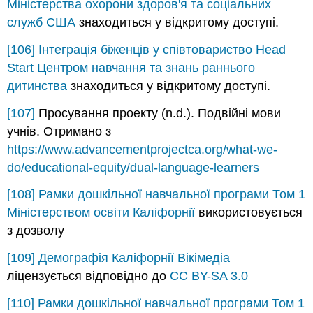
Міністерства охорони здоров'я та соціальних
служб США
знаходиться у відкритому доступі.
[106]
Інтеграція біженців у співтовариство Head
Start
Центром навчання та знань раннього
дитинства
знаходиться у відкритому доступі.
[107]
Просування проекту (n.d.). Подвійні мови
учнів. Отримано з
https://www.advancementprojectca.org/what-we-
do/educational-equity/dual-language-learners
[108]
Рамки дошкільної навчальної програми Том 1
Міністерством освіти Каліфорнії
використовується
з дозволу
[109]
Демографія Каліфорнії
Вікімедіа
ліцензується відповідно до
CC BY-SA 3.0
[110]
Рамки дошкільної навчальної програми Том 1