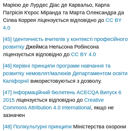
Марією де Лурдес Діас де Карвальо, Карла
Патрісія К'єрос Міранда та Марта Олександра да
Сілва Коррея ліцензується відповідно до
CC BY
4.0
[45]
Ідентичність вчителів у контексті професійного
розвитку
Джеймса Нельсона Робінсона
ліцензується відповідно до
CC BY 4.0
[46]
Керівні принципи програми навчання та
розвитку немовлят/малюків
Департаментом освіти
Каліфорнії
використовуються з дозволу.
[47]
Інформаційний бюлетень ACECQA Випуск 6
2015
ліцензується відповідно до
Creative
Commons Attribution 4.0 International
, якщо не
зазначен
[48]
Полікультурні принципи
Міністерства охорони