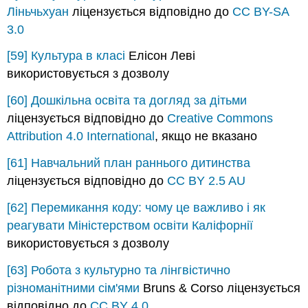
Ліньчьхуан
ліцензується відповідно до
CC BY-SA
3.0
[59]
Культура в класі
Елісон Леві
використовується з дозволу
[60]
Дошкільна освіта та догляд за дітьми
ліцензується відповідно до
Creative Commons
Attribution 4.0 International
, якщо не вказано
[61]
Навчальний план раннього дитинства
ліцензується відповідно до
CC BY 2.5 AU
[62]
Перемикання коду: чому це важливо і як
реагувати
Міністерством освіти Каліфорнії
використовується з дозволу
[63]
Робота з культурно та лінгвістично
різноманітними сім'ями
Bruns & Corso ліцензується
відповідно до
CC BY 4.0