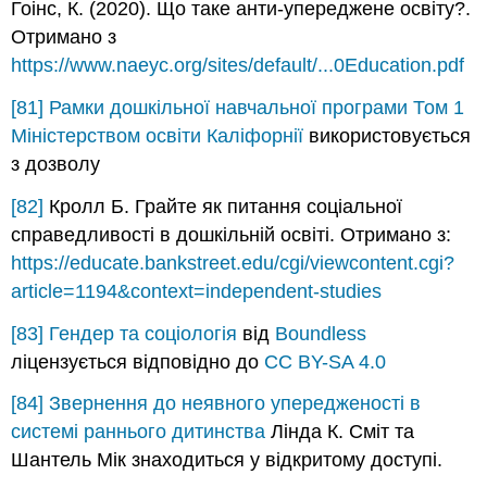
Гоінс, К. (2020). Що таке анти-упереджене освіту?.
Отримано з
https://www.naeyc.org/sites/default/...0Education.pdf
[81]
Рамки дошкільної навчальної програми Том 1
Міністерством освіти Каліфорнії
використовується
з дозволу
[82]
Кролл Б. Грайте як питання соціальної
справедливості в дошкільній освіті. Отримано з:
https://educate.bankstreet.edu/cgi/viewcontent.cgi?
article=1194&context=independent-studies
[83]
Гендер та соціологія
від
Boundless
ліцензується відповідно до
CC BY-SA 4.0
[84]
Звернення до неявного упередженості в
системі раннього дитинства
Лінда К. Сміт та
Шантель Мік знаходиться у відкритому доступі.