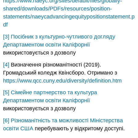
https://www.naeyc.org/sites/default/files/globally-
shared/downloads/PDFs/resources/position-
statements/naeycadvancingequitypositionstatement.p
df
[3]
Посібник з культурно-чутливого догляду
Департаментом освіти Каліфорнії
використовується з дозволу
[4]
Визначення різноманітності (2019).
Громадський коледж Квінсборо. Отримано з
https://www.qcc.cuny.edu/diversity/definition.htm
[5]
Сімейне партнерство та культура
Департаментом освіти Каліфорнії
використовується з дозволу
[6]
Різноманітність та можливості
Міністерства
освіти США
перебувають у відкритому доступі.