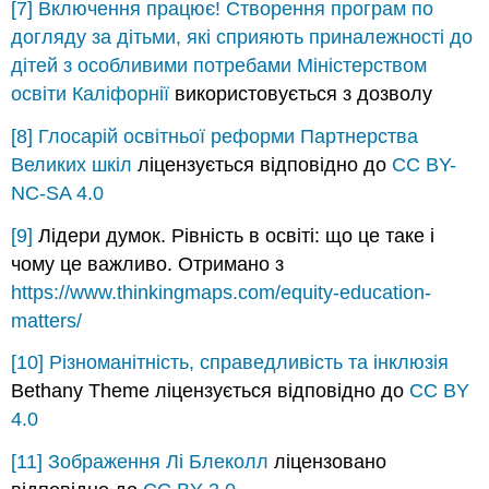
[7]
Включення працює! Створення програм по
догляду за дітьми, які сприяють приналежності до
дітей з особливими потребами
Міністерством
освіти Каліфорнії
використовується з дозволу
[8]
Глосарій освітньої реформи
Партнерства
Великих шкіл
ліцензується відповідно до
CC BY-
NC-SA 4.0
[9]
Лідери думок. Рівність в освіті: що це таке і
чому це важливо. Отримано з
https://www.thinkingmaps.com/equity-education-
matters/
[10]
Різноманітність, справедливість та інклюзія
Bethany Theme ліцензується відповідно до
CC BY
4.0
[11]
Зображення
Лі Блеколл
ліцензовано