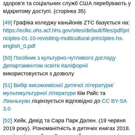
здоров'я та соціальних служб США перебувають у
відкритому доступі. (сторінка 35)
[49]
Графіка коледжу каньйонів ZTC базується на:
https://eclkc.ohs.acf.hhs.gov/sites/default/files/pdf/pri
nciples-01-10-revisiting-multicultural-principles-hs-
english_0.pdf
[50]
Посібник з культурно-чутливого догляду
Департаментом освіти Каліфорнії
використовується з дозволу
[51]
Вибір високоякісної дитячої літератури/
мультикультурної літератури
Кім Райс та
Ліньчьхуан
ліцензується відповідно до
CC BY-SA
3.0
[52]
Хейк, Девід та Сара Парк Дален. (19 червня
2019 року). Різноманітність в дитячих книгах 2018.