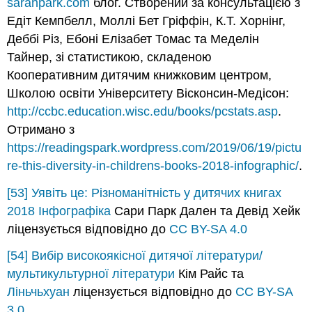
sarahpark.com
блог. Створений за консультацією з
Едіт Кемпбелл, Моллі Бет Гріффін, К.Т. Хорнінг,
Деббі Різ, Ебоні Елізабет Томас та Меделін
Тайнер, зі статистикою, складеною
Кооперативним дитячим книжковим центром,
Школою освіти Університету Вісконсин-Медісон:
http://ccbc.education.wisc.edu/books/pcstats.asp
.
Отримано з
https://readingspark.wordpress.com/2019/06/19/pictu
re-this-diversity-in-childrens-books-2018-infographic/
.
[53]
Уявіть це: Різноманітність у дитячих книгах
2018 Інфографіка
Сари Парк Дален та Девід Хейк
ліцензується відповідно до
CC BY-SA 4.0
[54]
Вибір високоякісної дитячої літератури/
мультикультурної літератури
Кім Райс та
Ліньчьхуан
ліцензується відповідно до
CC BY-SA
3.0