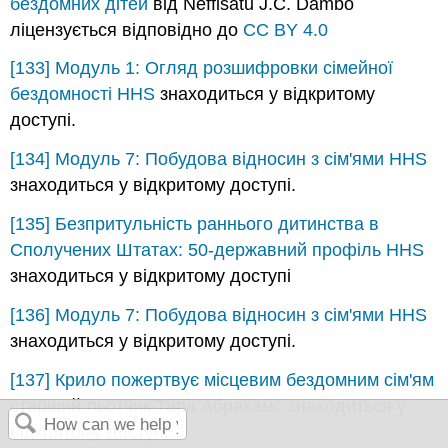
бездомних дітей
від Neffisatu J.C. Dambo
ліцензується відповідно до
CC BY 4.0
[133]
Модуль 1: Огляд розшифровки сімейної
бездомності
HHS
знаходиться у відкритому
доступі.
[134]
Модуль 7: Побудова відносин з сім'ями
HHS
знаходиться у відкритому доступі.
[135]
Безпритульність раннього дитинства в
Сполучених Штатах: 50-державний профіль
HHS
знаходиться у відкритому доступі
[136]
Модуль 7: Побудова відносин з сім'ями
HHS
знаходиться у відкритому доступі.
[137]
Крило пожертвує місцевим бездомним сім'ям
старший льотчик Тара Абрахамс знаходиться у
відкритому доступі.