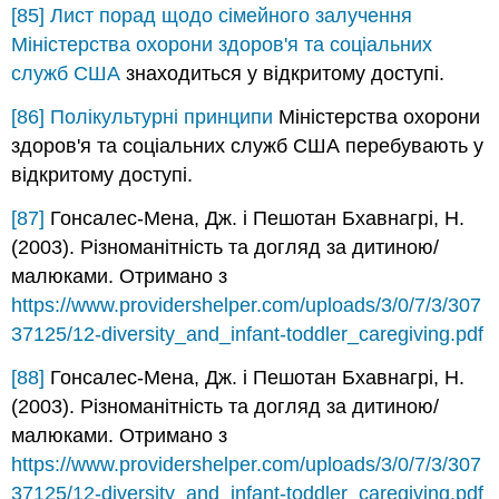
[85]
Лист порад щодо сімейного залучення
Міністерства охорони здоров'я та соціальних
служб США
знаходиться у відкритому доступі.
[86]
Полікультурні принципи
Міністерства охорони
здоров'я та соціальних служб США перебувають у
відкритому доступі.
[87]
Гонсалес-Мена, Дж. і Пешотан Бхавнагрі, Н.
(2003). Різноманітність та догляд за дитиною/
малюками. Отримано з
https://www.providershelper.com/uploads/3/0/7/3/307
37125/12-diversity_and_infant-toddler_caregiving.pdf
[88]
Гонсалес-Мена, Дж. і Пешотан Бхавнагрі, Н.
(2003). Різноманітність та догляд за дитиною/
малюками. Отримано з
https://www.providershelper.com/uploads/3/0/7/3/307
37125/12-diversity_and_infant-toddler_caregiving.pdf