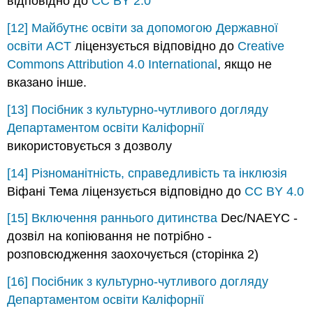
відповідно до
CC BY 2.0
[12]
Майбутнє освіти за допомогою Державної
освіти ACT
ліцензується відповідно до
Creative
Commons Attribution 4.0 International
, якщо не
вказано інше.
[13]
Посібник з культурно-чутливого догляду
Департаментом освіти Каліфорнії
використовується з дозволу
[14]
Різноманітність, справедливість та інклюзія
Віфані Тема ліцензується відповідно до
CC BY 4.0
[15]
Включення раннього дитинства
Dec/NAEYC -
дозвіл на копіювання не потрібно -
розповсюдження заохочується (сторінка 2)
[16]
Посібник з культурно-чутливого догляду
Департаментом освіти Каліфорнії