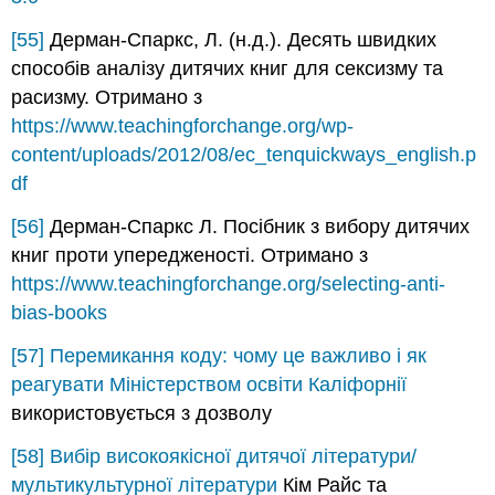
[55]
Дерман-Спаркс, Л. (н.д.). Десять швидких
способів аналізу дитячих книг для сексизму та
расизму. Отримано з
https://www.teachingforchange.org/wp-
content/uploads/2012/08/ec_tenquickways_english.p
df
[56]
Дерман-Спаркс Л. Посібник з вибору дитячих
книг проти упередженості. Отримано з
https://www.teachingforchange.org/selecting-anti-
bias-books
[57]
Перемикання коду: чому це важливо і як
реагувати
Міністерством освіти Каліфорнії
використовується з дозволу
[58]
Вибір високоякісної дитячої літератури/
мультикультурної літератури
Кім Райс та