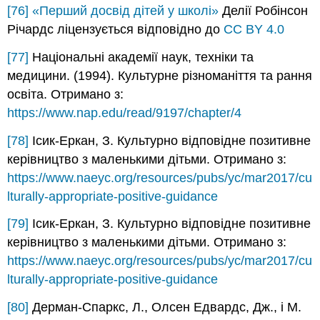
[76]
«Перший досвід дітей у школі»
Делії Робінсон
Річардс ліцензується відповідно до
CC BY 4.0
[77]
Національні академії наук, техніки та
медицини. (1994). Культурне різноманіття та рання
освіта. Отримано з:
https://www.nap.edu/read/9197/chapter/4
[78]
Ісик-Еркан, З. Культурно відповідне позитивне
керівництво з маленькими дітьми. Отримано з:
https://www.naeyc.org/resources/pubs/yc/mar2017/cu
lturally-appropriate-positive-guidance
[79]
Ісик-Еркан, З. Культурно відповідне позитивне
керівництво з маленькими дітьми. Отримано з:
https://www.naeyc.org/resources/pubs/yc/mar2017/cu
lturally-appropriate-positive-guidance
[80]
Дерман-Спаркс, Л., Олсен Едвардс, Дж., і М.