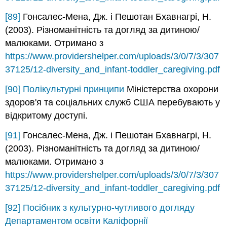
[89]
Гонсалес-Мена, Дж. і Пешотан Бхавнагрі, Н.
(2003). Різноманітність та догляд за дитиною/
малюками. Отримано з
https://www.providershelper.com/uploads/3/0/7/3/307
37125/12-diversity_and_infant-toddler_caregiving.pdf
[90]
Полікультурні принципи
Міністерства охорони
здоров'я та соціальних служб США перебувають у
відкритому доступі.
[91]
Гонсалес-Мена, Дж. і Пешотан Бхавнагрі, Н.
(2003). Різноманітність та догляд за дитиною/
малюками. Отримано з
https://www.providershelper.com/uploads/3/0/7/3/307
37125/12-diversity_and_infant-toddler_caregiving.pdf
[92]
Посібник з культурно-чутливого догляду
Департаментом освіти Каліфорнії