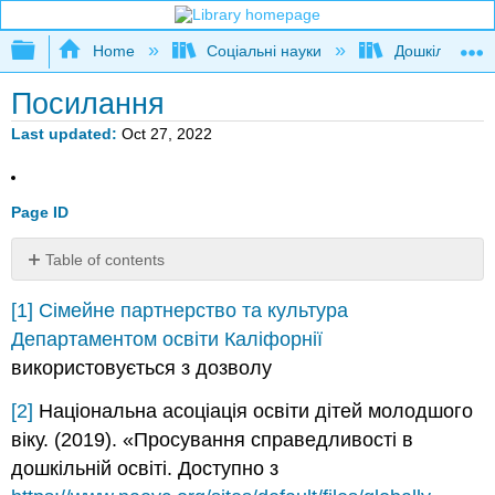
Expand/collapse global hierarchy
Home
Соціальні науки
Дошкільна ос
Посилання
Last updated
Oct 27, 2022
Page ID
Table of contents
No
headers
[1]
Сімейне партнерство та культура
Департаментом освіти Каліфорнії
використовується з дозволу
[2]
Національна асоціація освіти дітей молодшого
віку. (2019). «Просування справедливості в
дошкільній освіті. Доступно з