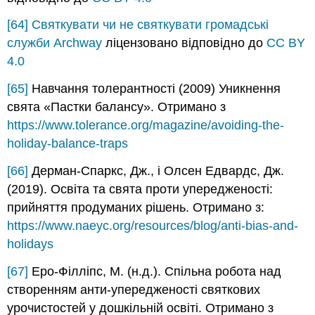
[64]
Святкувати чи не святкувати
громадські
служби Archway
ліцензовано відповідно до
CC BY
4.0
[65]
Навчання толерантності (2009) Уникнення
свята «Пастки балансу». Отримано з
https://www.tolerance.org/magazine/avoiding-the-
holiday-balance-traps
[66]
Дерман-Спаркс, Дж., і Олсен Едвардс, Дж.
(2019). Освіта та свята проти упередженості:
прийняття продуманих рішень. Отримано з:
https://www.naeyc.org/resources/blog/anti-bias-and-
holidays
[67]
Еро-Філліпс, М. (н.д.). Спільна робота над
створенням анти-упередженості святкових
урочистостей у дошкільній освіті. Отримано з