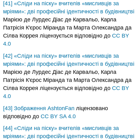
[41]
«Сліди на піску» вчителів «мисливців за
мріями»: дві професійні ідентичності в будівництві
Марією де Лурдес Діас де Карвальо, Карла
Патрісія К'єрос Міранда та Марта Олександра да
Сілва Коррея ліцензується відповідно до
CC BY
4.0
[42]
«Сліди на піску» вчителів «мисливців за
мріями»: дві професійні ідентичності в будівництві
Марією де Лурдес Діас де Карвальо, Карла
Патрісія К'єрос Міранда та Марта Олександра да
Сілва Коррея ліцензується відповідно до
CC BY
4.0
[43]
Зображення
AshtonFan
ліцензовано
відповідно до
CC BY SA 4.0
[44]
«Сліди на піску» вчителів «мисливців за
мріями»: дві професійні ідентичності в будівництві