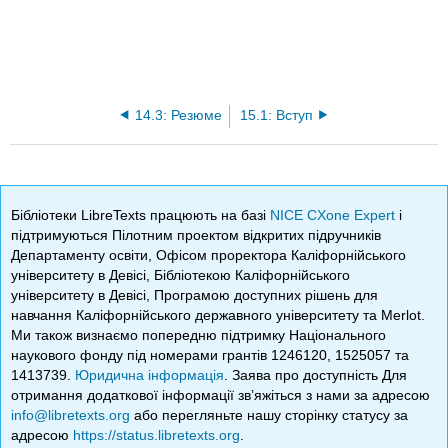
14.3: Резюме
15.1: Вступ
Бібліотеки LibreTexts працюють на базі
NICE CXone Expert
і
підтримуються Пілотним проектом відкритих підручників
Департаменту освіти, Офісом проректора Каліфорнійського
університету в Девісі, Бібліотекою Каліфорнійського
університету в Девісі, Програмою доступних рішень для
навчання Каліфорнійського державного університету та Merlot.
Ми також визнаємо попередню підтримку Національного
наукового фонду під номерами грантів 1246120, 1525057 та
1413739.
Юридична інформація
. Заява про доступність Для
отримання додаткової інформації зв’яжіться з нами за адресою
info@libretexts.org
або перегляньте нашу сторінку статусу за
адресою
https://status.libretexts.org
.