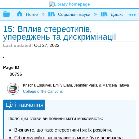
Expand/collapse global hierarchy
Home
Соціальні науки
Дошкільна ос
15: Вплив стереотипів,
упереджень та дискримінації
Last updated
Oct 27, 2022
Page ID
80796
Krischa Esquivel, Emily Elam, Jennifer Paris, & Maricela Tafoya
College of the Canyons
Цілі навчання
Після цієї глави ви повинні мати можливість:
Визначте, що таке стереотипи і як їх розвіяти.
Сформулюйте, як ненависть може бути невивчена.