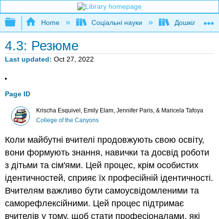
Expand/collapse global hierarchy
Home
Соціальні науки
Дошкільна ос
4.3: Резюме
Last updated
Oct 27, 2022
Page ID
Krischa Esquivel, Emily Elam, Jennifer Paris, & Maricela Tafoya
College of the Canyons
Коли майбутні вчителі продовжують свою освіту,
вони формують знання, навички та досвід роботи
з дітьми та сім'ями. Цей процес, крім особистих
ідентичностей, сприяє їх професійній ідентичності.
Вчителям важливо бути самоусвідомленими та
саморефлексійними. Цей процес підтримає
вчителів у тому, щоб стати професіоналами, які