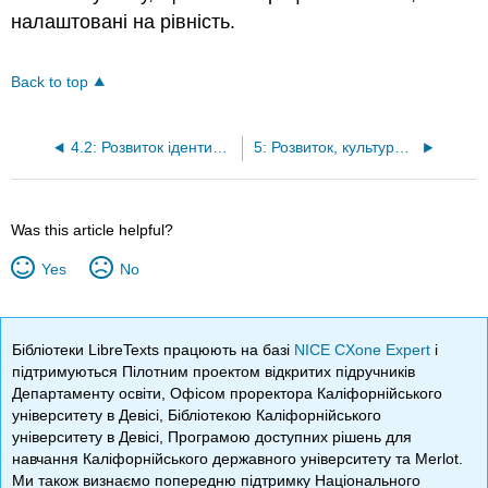
налаштовані на рівність.
Back to top
4.2: Розвиток ідентичності вчителів
5: Розвиток, культурно та лінгвістично відповідні класні середовища, матеріали та підходи
Was this article helpful?
Yes
No
Бібліотеки LibreTexts працюють на базі
NICE CXone Expert
і
підтримуються Пілотним проектом відкритих підручників
Департаменту освіти, Офісом проректора Каліфорнійського
університету в Девісі, Бібліотекою Каліфорнійського
університету в Девісі, Програмою доступних рішень для
навчання Каліфорнійського державного університету та Merlot.
Ми також визнаємо попередню підтримку Національного