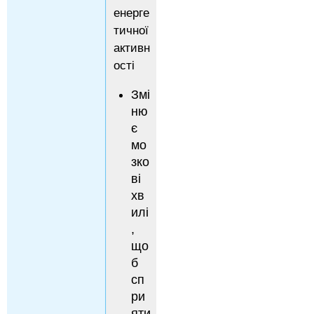
енерге
тичної
активн
ості
Змі
ню
є
мо
зко
ві
хв
илі
,
що
б
сп
ри
яти