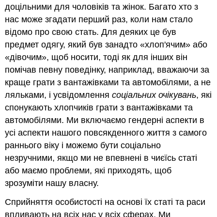
доцільними для чоловіків та жінок. Багато хто з
Оцінка
нас може згадати перший раз, коли нам стало
відповідних
пісень
відомо про свою стать. Для деяких це був
для
предмет одягу, який був занадто «хлоп'ячим» або
дітей
«дівочим», щоб носити, тоді як для інших він
з
помічав певну поведінку, наприклад, вважаючи за
особливими
потребами
краще грати з вантажівками та автомобілями, а не
Зразок
ляльками, і усвідомлення
соціальних очікувань
, які
дня,
спонукають хлопчиків грати з вантажівками та
який
автомобілями. Ми включаємо гендерні аспекти в
включає
музику
усі аспекти нашого повсякденного життя з самого
Привіт
раннього віку і можемо бути соціально
там,
незручними, якщо ми не впевнені в чиєїсь статі
привіт
або маємо проблеми, які приходять, щоб
там
зрозуміти нашу власну.
Доброго
ранку
Сприйняття особистості на основі їх статі та раси
Ласкаво
впливають на всіх нас у всіх сферах. Ми
просимо