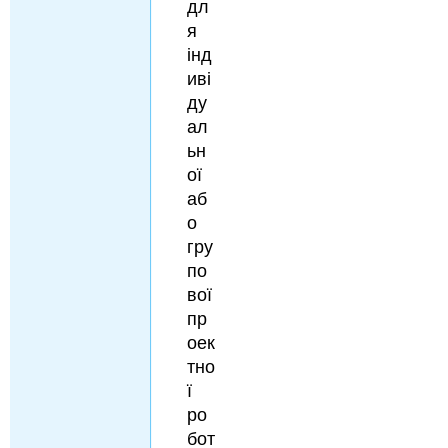
дл
я
інд
иві
ду
ал
ьн
ої
аб
о
гру
по
вої
пр
оек
тно
ї
ро
бот