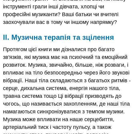
з
інструменті грали інші дівчата, хлопці чи
фізичними
вадами
професійні музиканти? Ваші батьки чи вчителі
(наприклад,
заохочували вас в тому чи іншому напрямку?
муковісцидоз,
проблеми
II. Музична терапія та зцілення
з
серцем,
Протягом цієї книги ми дізналися про багато
астма,
діабет,
зв'язків, які музика має на психічний та емоційний
епілепсія)
розвиток. Музика, звичайно, більше, ніж розваги, і
Студенти
впливає на тіло безпосередньо через його звукові
з
вібрації. Наші тіла складаються з багатьох ритмів -
потенціалом
вищої
серце, дихальна система, енергія нашого тіла,
освіти
травна система тощо Ці вібрації призводять до
Музика
чогось
, що називається захопленням
, де наші тіла
та
намагаються синхронізуватися з темпом музики.
аутизм
Музика може впливати на наше серцебиття,
Успіх
з
артеріальний тиск і частоту пульсу, а також
аутизмом: