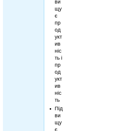
ви
щу
є
пр
од
укт
ив
ніс
ть і
пр
од
укт
ив
ніс
ть
Під
ви
щу
є