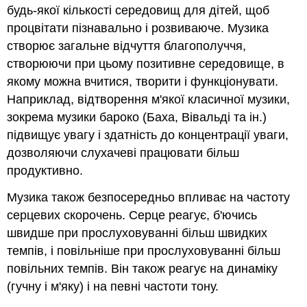
будь-якої кількості середовищ для дітей, щоб
Навчання
студентів
процвітати пізнавально і розвиваюче. Музика
з
створює загальне відчуття благополуччя,
проблемами
створюючи при цьому позитивне середовище, в
поведінки
4
якому можна вчитися, творити і функціонувати.
Адаптація
Наприклад, відтворення м'якої класичної музики,
інструкцій,
зокрема музики бароко (Баха, Вівальді та ін.)
очікування
підвищує увагу і здатність до концентрації уваги,
та
дозволяючи слухачеві працювати більш
ставлення
Музика
продуктивно.
та
студенти
Музика також безпосередньо впливає на частоту
з
серцевих скорочень. Серце реагує, б'ючись
фізичними
швидше при прослуховуванні більш швидких
вадами
темпів, і повільніше при прослуховуванні більш
5
повільних темпів. Він також реагує на динаміку
Допоміжні
технології
(гучну і м'яку) і на певні частоти тону.
Навчальні