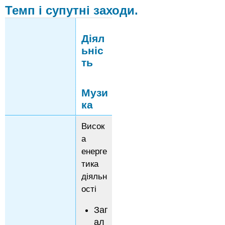
стратегії
Темп і супутні заходи.
Книги
для
Діял
читання
вголос
ьніс
Музика
ть
та
студенти
з
Музи
втратою
ка
слуху
6
Висок
Музика
а
та
енерге
студенти
з
тика
втратою
діяльн
зору
ості
7
Навчальні
Заг
стратегії
ал