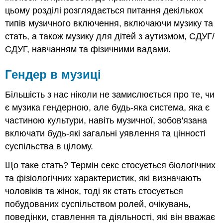
зцілення
цьому розділі розглядається питання декількох
Музика
типів музичного включення, включаючи музику та
для
стать, а також музику для дітей з аутизмом, СДУГ/
благополуччя
СДУГ, навчанням та фізичними вадами.
та
навчання
Гендер в музиці
Темп
і
Більшість з нас ніколи не замислюється про те, чи
супутні
заходи.
є музика гендерною, але будь-яка система, яка є
Діяльність
частиною культури, навіть музичної, зобов'язана
Музика
включати будь-які загальні уявлення та цінності
III.
суспільства в цілому.
Навчання
інвалідів,
Що таке стать? Термін
секс
стосується біологічних
дітей
та фізіологічних характеристик, які визначають
з
чоловіків та жінок, тоді як
стать
стосується
особливими
потребами
побудованих суспільством ролей, очікувань,
та
поведінки, ставлення та діяльності, які він вважає
музика