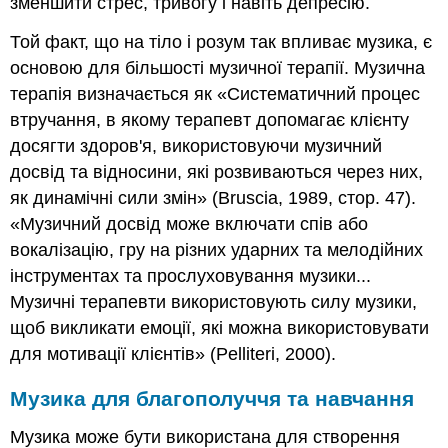
зменшити стрес, тривогу і навіть депресію.
наочні
посібники
Той факт, що на тіло і розум так впливає музика, є
та
основою для більшості музичної терапії. Музична
передбачуваність
терапія визначається як «Систематичний процес
2
втручання, в якому терапевт допомагає клієнту
Керування
поведінкою
досягти здоров'я, використовуючи музичний
Поради
досвід та відносини, які розвиваються через них,
щодо
як динамічні сили змін» (Bruscia, 1989, стор. 47).
створення
«Музичний досвід може включати спів або
передбачуваності
вокалізацію, гру на різних ударних та мелодійних
Фізична
структура
інструментах та прослуховування музики...
Рутинна
Музичні терапевти використовують силу музики,
структура
щоб викликати емоції, які можна використовувати
Студенти
для мотивації клієнтів» (Pelliteri, 2000).
з
ADD
Музика для благополуччя та навчання
або
СДУГ
Музика може бути використана для створення
3