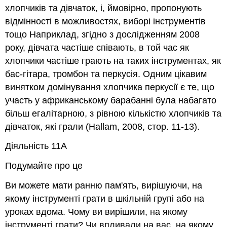
хлопчиків та дівчаток, і, ймовірно, пропонують
для
студентів
відмінності в можливостях, виборі інструментів
з
тощо Наприклад, згідно з дослідженням 2008
обмеженими
року, дівчата частіше співають, в той час як
можливостями
навчання
хлопчики частіше грають на таких інструментах, як
Студенти,
бас-гітара, тромбон та перкусія. Одним цікавим
які
винятком домінування хлопчика перкусії є те, що
мають
участь у африканському барабанні була набагато
труднощі
більш егалітарною, з рівною кількістю хлопчиків та
з
читанням
дівчаток, які грали (Hallam, 2008, стор. 11-13).
Студенти
з
Діяльність 11А
порушеннями
Подумайте про це
зору
Студенти
Ви можете мати ранню пам'ять, вирішуючи, на
з
проблемами
якому інструменті грати в шкільній групі або на
поведінки
уроках вдома. Чому ви вирішили, на якому
Студенти
інструменті грати? Чи впливали на вас, на якому