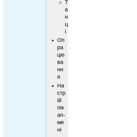
Т
а
н
ц
і
Оп
ра
цю
ва
нн
я
На
стр
ій
пік
ап-
ме
ні