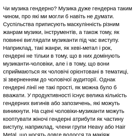
Б-
І-
Чи музика гендерно? Музика дуже гендерна таким
Н-
чином, про які ми могли б навіть не думати.
Г-
Суспільства приписують маскулінність різним
О
жанрам музики, інструментів, а також тому, як
Я
горіх
повинні виглядати музиканти під час виступу.
Скідамаринк
Наприклад, такі жанри, як хеві-метал і рок,
Галумф
гендерні не тільки в тому, що в них домінують
одного
музиканти-чоловіки, але і в тому, що вони
дня
сприймаються як чоловічі орієнтовані в тематиці,
пішов
маленькою
зі зверненням до чоловічої аудиторії. Однак
зеленою
гендерні лінії не такі прості, як можна було б
жабкою
вважати. У продуктивності існує велика кількість
Желе
гендерних вигинів або запозичень, які можуть
в
мисці
виникнути. На сцені чоловіки-музиканти можуть
Музика
кооптувати жіночі гендерні атрибути як частину
для
виступу, наприклад, члени групи Heavy або Hair
особливих
Metal, що носять довге волосся та макіяж.
потреб