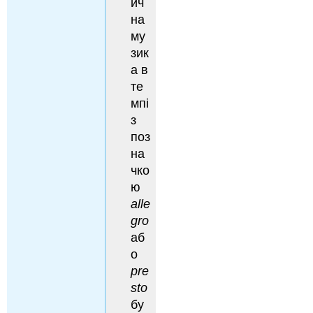
ич
на
му
зик
а в
те
мпі
з
поз
на
чко
ю
alle
gro
аб
о
pre
sto
бу