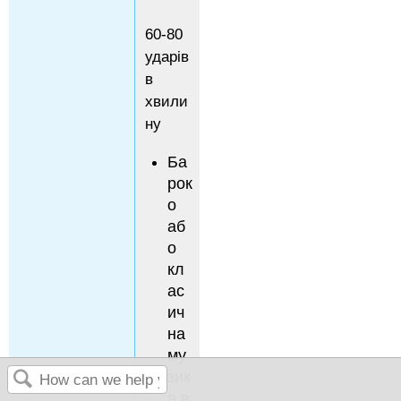
60-80
ударів
в
хвили
ну
Ба
рок
о
аб
о
кл
ас
ич
на
му
зик
а в