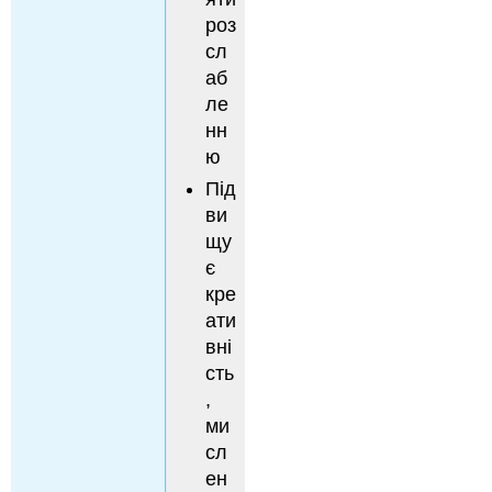
роз
сл
аб
ле
нн
ю
Під
ви
щу
є
кре
ати
вні
сть
,
ми
сл
ен