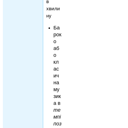
в
хвили
ну
Ба
рок
о
аб
о
кл
ас
ич
на
му
зик
а в
те
мпі
поз