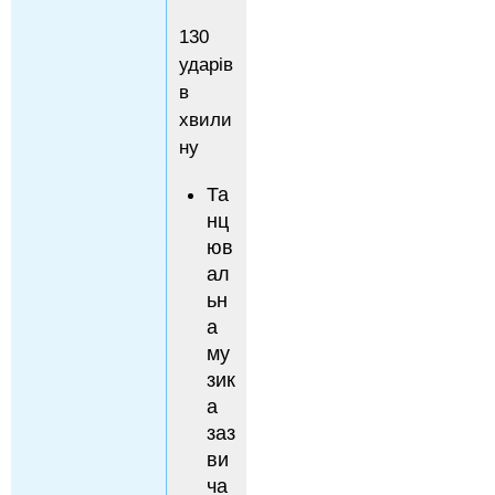
130
ударів
в
хвили
ну
Та
нц
юв
ал
ьн
а
му
зик
а
заз
ви
ча