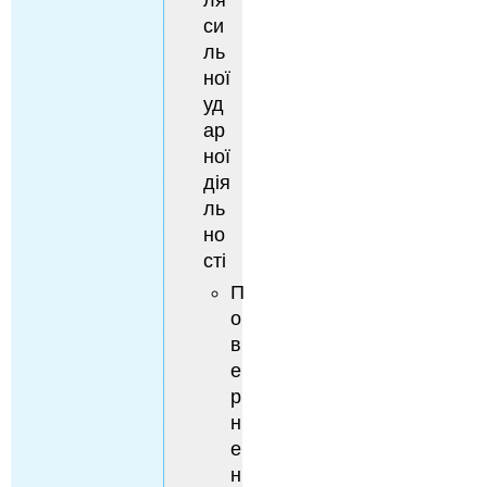
ля
си
ль
ної
уд
ар
ної
дія
ль
но
сті
П
о
в
е
р
н
е
н