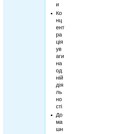
и
Ко
нц
ент
ра
ція
ув
аги
на
од
ній
дія
ль
но
сті
До
ма
шн