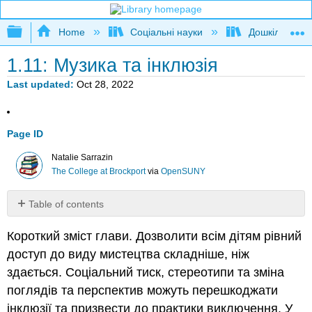
Expand/collapse global hierarchy
Home
Соціальні науки
Дошкільна ос
1.11: Музика та інклюзія
Last updated
Oct 28, 2022
Page ID
Natalie Sarrazin
The College at Brockport
via
OpenSUNY
Table of contents
Гендер
Короткий зміст глави
. Дозволити всім дітям рівний
в
музиці
доступ до виду мистецтва складніше, ніж
II.
здається. Соціальний тиск, стереотипи та зміна
Музична
поглядів та перспектив можуть перешкоджати
терапія
інклюзії та призвести до практики виключення. У
та