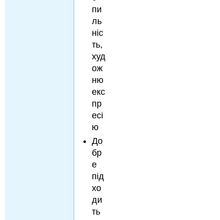
пи
ль
ніс
ть,
худ
ож
ню
екс
пр
есі
ю
До
бр
е
під
хо
ди
ть