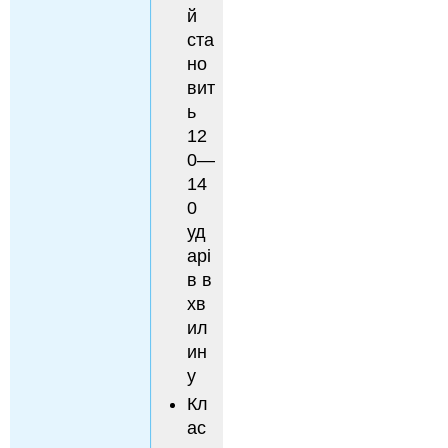
й
ста
но
вит
ь
12
0—
14
0
уд
арі
в в
хв
ил
ин
у
Кл
ас