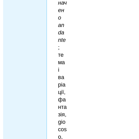
нач
ен
о
an
da
nte
;
те
ма
і
ва
ріа
ції,
фа
нта
зія,
gio
cos
o,