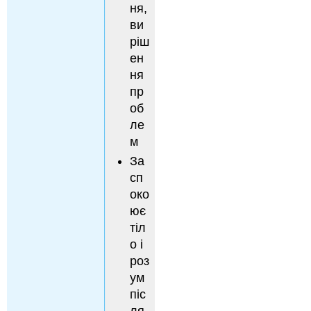
ня,
ви
ріш
ен
ня
пр
об
ле
м
За
сп
око
ює
тіл
о і
роз
ум
піс