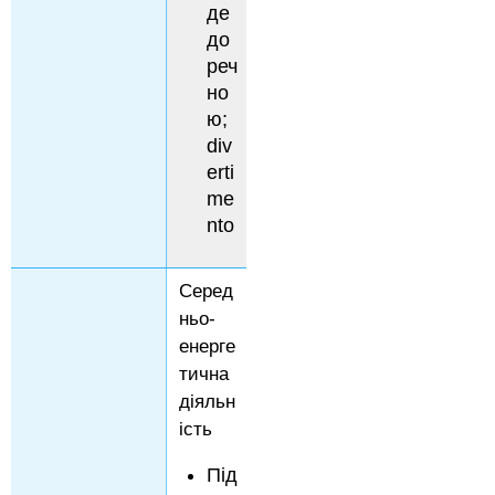
де
до
реч
но
ю;
div
erti
me
nto
Серед
ньо-
енерге
тична
діяльн
ість
Під