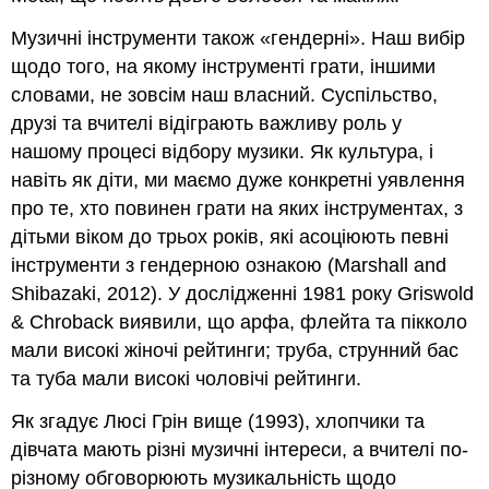
та
Музичні інструменти також «гендерні». Наш вибір
інвалідів
у
щодо того, на якому інструменті грати, іншими
навчанні
словами, не зовсім наш власний. Суспільство,
Загальні
друзі та вчителі відіграють важливу роль у
стратегії
нашому процесі відбору музики. Як культура, і
для
навіть як діти, ми маємо дуже конкретні уявлення
студентів
з
про те, хто повинен грати на яких інструментах, з
особливими
дітьми віком до трьох років, які асоціюють певні
потребами
інструменти з гендерною ознакою (Marshall and
Уникайте
Shibazaki, 2012). У дослідженні 1981 року Griswold
сенсорних
& Chroback виявили, що арфа, флейта та пікколо
перевантажень
і
мали високі жіночі рейтинги; труба, струнний бас
будьте
та туба мали високі чоловічі рейтинги.
передбачувані.
Підготовка
Як згадує Люсі Грін вище (1993), хлопчики та
до
дівчата мають різні музичні інтереси, а вчителі по-
уроку
різному обговорюють музикальність щодо
Стратегії