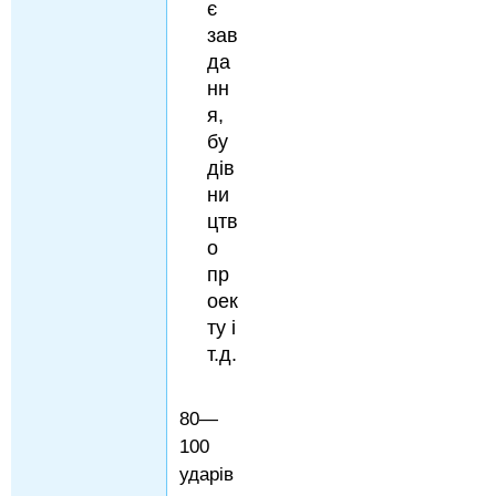
є
зав
да
нн
я,
бу
дів
ни
цтв
о
пр
оек
ту і
т.д.
80—
100
ударів