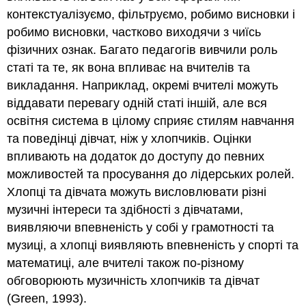
всіх
контекстуалізуємо, фільтруємо, робимо висновки і
Чим
робимо висновки, частково виходячи з чиїсь
більше
фізичних ознак. Багато педагогів вивчили роль
ми
збираємося
статі та те, як вона впливає на вчителів та
разом
викладання. Наприклад, окремі вчителі можуть
Голова
віддавати перевагу одній статі іншій, але вся
і
освітня система в цілому сприяє стилям навчання
плечі
(Ключ
та поведінці дівчат, ніж у хлопчиків. Оцінки
B
впливають на додаток до доступу до певних
flat)
можливостей та просування до лідерських ролей.
Стратегії
Хлопці та дівчата можуть висловлювати різні
та
музичні інтереси та здібності з дівчатами,
пісні
для
виявляючи впевненість у собі у грамотності та
вдосконалення
музиці, а хлопці виявляють впевненість у спорті та
та
математиці, але вчителі також по-різному
заохочення
словесних
обговорюють музичність хлопчиків та дівчат
навичок
(Green, 1993).