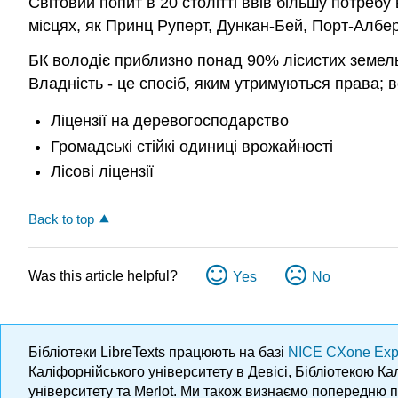
Світовий попит в 20 столітті ввів більшу потреб
місцях, як Принц Руперт, Дункан-Бей, Порт-Алберн
БК володіє приблизно понад 90% лісистих земель
Владність - це спосіб, яким утримуються права; 
Ліцензії на деревогосподарство
Громадські стійкі одиниці врожайності
Лісові ліцензії
Back to top
Was this article helpful?
Yes
No
Бібліотеки LibreTexts працюють на базі
NICE CXone Exp
Каліфорнійського університету в Девісі, Бібліотекою К
університету та Merlot. Ми також визнаємо попередню 