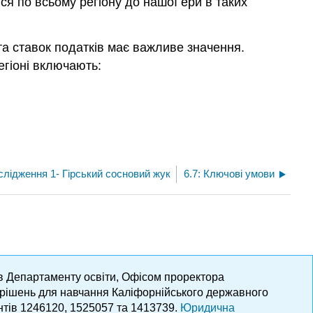
ся по всьому регіону до нашої ери в таких
та ставок податків має важливе значення.
егіоні включають:
слідження 1- Гірський сосновий жук
6.7: Ключові умови
ів Департаменту освіти, Офісом проректора
х рішень для навчання Каліфорнійського державного
нтів 1246120, 1525057 та 1413739.
Юридична