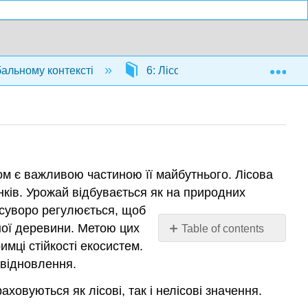
Exp
бальному контексті
6: Лісове господарство в Брита
вом є важливою частиною її майбутнього. Лісова
ків. Урожай відбувається як на природних
 суворо регулюється, щоб
нної деревини. Метою цих
Table of contents
No
мці стійкості екосистем.
headers
овідновлення.
ховуються як лісові, так і нелісові значення.