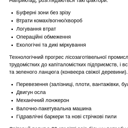
Наприклад, розглядаються такі фактори:
Буферні зони без зрізу
Втрати комах/вогню/хвороб
Логування втрат
Операційні обмеження
Екологічні та дикі міркування
Технологічний прогрес лісозаготівельної промис
трудомістких до капіталомістких підприємств, і
та зеленого ланцюга (конвеєра свіжої деревини).
Перевезення (залізниці, плоти, вантажівки, б
Двигун осла
Механічний лонжерон
Валочно-пакетувальна машина
Гідравлічні баркери та нові стрічкові пили