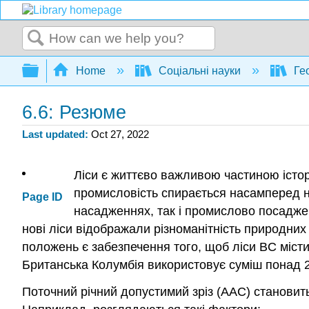
Search
Expand/collapse global hierarchy
Home
Соціальні науки
Ге
6.6: Резюме
Last updated
Oct 27, 2022
Ліси є життєво важливою частиною істор
промисловість спирається насамперед на
Page ID
насадженнях, так і промислово посадже
нові ліси відображали різноманітність природних
положень є забезпечення того, щоб ліси BC місти
Британська Колумбія використовує суміш понад 2
Поточний річний допустимий зріз (AAC) становить 