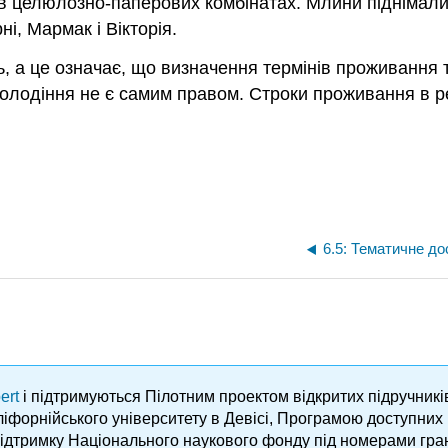
у в целюлозно-паперових комбінатах. Млини піднімали
і, Мармак і Вікторія.
, а це означає, що визначення термінів проживання 
володіння не є самим правом. Строки проживання в р
6.5: Тематичне до
ert
і підтримуються Пілотним проектом відкритих підручник
аліфорнійського університету в Девісі, Програмою доступни
підтримку Національного наукового фонду під номерами гра