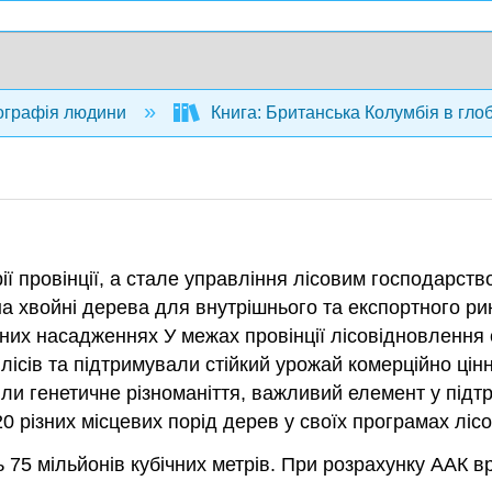
ографія людини
Книга: Британська Колумбія в гло
ії провінції, а стале управління лісовим господарст
 хвойні дерева для внутрішнього та експортного рин
них насадженнях У межах провінції лісовідновлення
 лісів та підтримували стійкий урожай комерційно ці
ли генетичне різноманіття, важливий елемент у підтри
0 різних місцевих порід дерев у своїх програмах ліс
75 мільйонів кубічних метрів. При розрахунку ААК вра