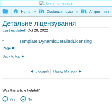
Expand/collapse global hierarchy
Home
Соціальні науки
Антропологія
Детальне ліцензування
Last updated
Oct 28, 2022
Template:DynamicDetailedLicensing
Page ID
Back to top
Глосарій
Назад Матерія
Was this article helpful?
Yes
No