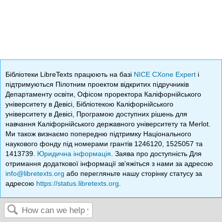
Бібліотеки LibreTexts працюють на базі
NICE CXone Expert
і
підтримуються Пілотним проектом відкритих підручників
Департаменту освіти, Офісом проректора Каліфорнійського
університету в Девісі, Бібліотекою Каліфорнійського
університету в Девісі, Програмою доступних рішень для
навчання Каліфорнійського державного університету та Merlot.
Ми також визнаємо попередню підтримку Національного
наукового фонду під номерами грантів 1246120, 1525057 та
1413739.
Юридична інформація
. Заява про доступність Для
отримання додаткової інформації зв’яжіться з нами за адресою
info@libretexts.org
або перегляньте нашу сторінку статусу за
адресою
https://status.libretexts.org
.