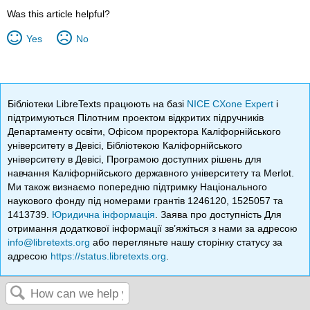
Was this article helpful?
Yes
No
Бібліотеки LibreTexts працюють на базі
NICE CXone Expert
і
підтримуються Пілотним проектом відкритих підручників
Департаменту освіти, Офісом проректора Каліфорнійського
університету в Девісі, Бібліотекою Каліфорнійського
університету в Девісі, Програмою доступних рішень для
навчання Каліфорнійського державного університету та Merlot.
Ми також визнаємо попередню підтримку Національного
наукового фонду під номерами грантів 1246120, 1525057 та
1413739.
Юридична інформація
. Заява про доступність Для
отримання додаткової інформації зв’яжіться з нами за адресою
info@libretexts.org
або перегляньте нашу сторінку статусу за
адресою
https://status.libretexts.org
.