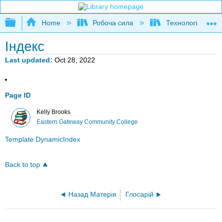
Expand/collapse global hierarchy
Home
Робоча сила
Технологія водя
Індекс
Last updated
Oct 28, 2022
Page ID
Kelly Brooks
Eastern Gateway Community College
Template:DynamicIndex
Back to top
Назад Матерія
Глосарій