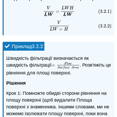
V
L
W
H
(3.2.1)
V
L
W
=
L
W
H
L
W
=
(3.2.1)
L
W
L
W
V
(3.2.2)
V
L
W
=
H
(3.2.2)
=
L
W
H
3.2.
2
Приклад
3.2.
2
Швидкість фільтрації визначається як
F
l
o
w
швидкість фільтрації
=
. Розв'яжіть це
=
F
l
o
w
S
u
r
f
a
c
e
A
r
e
a
S
u
r
f
a
c
e
A
r
e
a
рівняння для площі поверхні.
Рішення
Крок 1: Помножте обидві сторони рівняння на
площу поверхні (щоб видалити Площа
поверхні з знаменника. Іншими словами, ми не
можемо ізолювати площу поверхні, поки вона