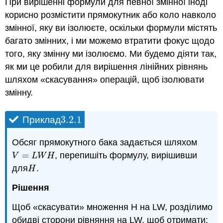
При вирішенні формули для певної змінної іноді
корисно розмістити прямокутник або коло навколо
змінної, яку ви ізолюєте, оскільки формули містять
багато змінних, і ми можемо втратити фокус щодо
того, яку змінну ми ізолюємо. Ми будемо діяти так,
як ми це робили для вирішення лінійних рівнянь
шляхом «скасування» операцій, щоб ізолювати
змінну.
3.2.
1
Приклад
3.2.
1
Обсяг прямокутного бака задається шляхом
=
, перепишіть формулу, вирішивши
V
=
L
W
H
V
L
W
H
для
.
H
H
Рішення
Щоб «скасувати» множення Н на LW, розділимо
обидві сторони рівняння на LW, щоб отримати: