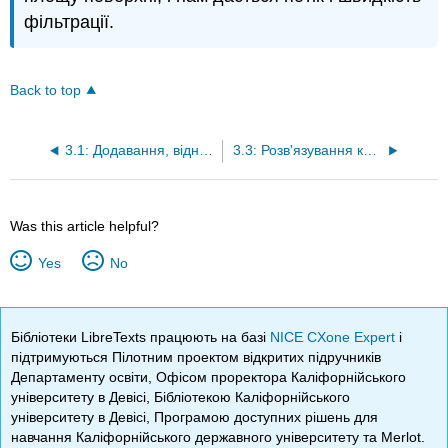
фільтрації.
Back to top
3.1: Додавання, віднімання, множення та ділення властивостей рівності
3.3: Розв'язування квадратних рівнянь виду- (x-a) ²=c
Was this article helpful?
Yes
No
Бібліотеки LibreTexts працюють на базі
NICE CXone Expert
і
підтримуються Пілотним проектом відкритих підручників
Департаменту освіти, Офісом проректора Каліфорнійського
університету в Девісі, Бібліотекою Каліфорнійського
університету в Девісі, Програмою доступних рішень для
навчання Каліфорнійського державного університету та Merlot.