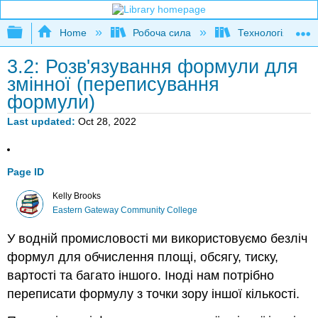
Expand/collapse global hierarchy
Home
Робоча сила
Технологія водя
3.2: Розв'язування формули для
змінної (переписування
формули)
Last updated
Oct 28, 2022
Page ID
Kelly Brooks
Eastern Gateway Community College
У водній промисловості ми використовуємо безліч
формул для обчислення площі, обсягу, тиску,
вартості та багато іншого. Іноді нам потрібно
переписати формулу з точки зору іншої кількості.