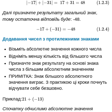
|
−
17
|
+
|
−
31
|
=
17
+
31
=
48
(1.2.3)
(1.2.3)
|
−
17
|
+
|
−
31
|
=
17
+
31
=
48
Далі призначте результату загальний знак,
тому остаточна відповідь буде
: -48.
−
17
+
(
−
31
)
=
−
48
(1.2.4)
(1.2.4)
−
17
+
(
−
31
)
=
−
48
Додавання чисел з протилежними знаками
Візьміть абсолютне значення кожного числа
Відніміть меншу кількість від більшого числа
Призначте знак результату на основі знака
числа з більшим абсолютним значенням
ПРИМІТКА: Знак більшого абсолютного
значення виграє. З практикою ці кроки почнуть
відчувати себе безшовно.
Приклад:
21
+
(
−
13
)
21
+
(
−
13
)
Спочатку обчислимо абсолютне значення