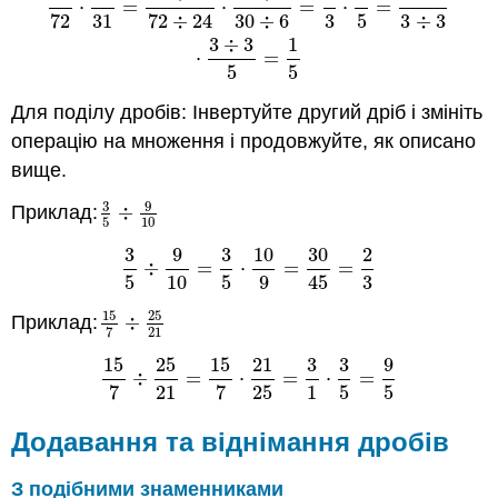
⋅
=
⋅
=
⋅
=
72
31
72
÷
24
30
÷
6
3
5
3
÷
3
3
÷
3
1
⋅
=
5
5
Для поділу дробів: Інвертуйте другий дріб і змініть
операцію на множення і продовжуйте, як описано
вище.
3
9
Приклад:
÷
3
5
÷
9
10
5
10
3
9
3
10
30
2
÷
=
⋅
=
=
3
5
÷
9
10
=
3
5
⋅
10
9
=
30
45
=
2
3
5
10
5
9
45
3
15
25
Приклад:
÷
15
7
÷
25
21
21
7
15
25
15
21
3
3
9
÷
=
⋅
=
⋅
=
15
7
÷
25
21
=
15
7
⋅
21
25
=
3
1
⋅
3
5
=
9
5
7
21
7
25
1
5
5
Додавання та віднімання дробів
З подібними знаменниками