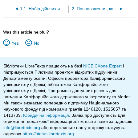
1.1: Набір дійсних чисел
2: Повноваження, коріння, порядок операцій та оцінювання виразів
Was this article helpful?
Yes
No
Бібліотеки LibreTexts працюють на базі
NICE CXone Expert
і
підтримуються Пілотним проектом відкритих підручників
Департаменту освіти, Офісом проректора Каліфорнійського
університету в Девісі, Бібліотекою Каліфорнійського
університету в Девісі, Програмою доступних рішень для
навчання Каліфорнійського державного університету та Merlot.
Ми також визнаємо попередню підтримку Національного
наукового фонду під номерами грантів 1246120, 1525057 та
1413739.
Юридична інформація
. Заява про доступність Для
отримання додаткової інформації зв’яжіться з нами за адресою
info@libretexts.org
або перегляньте нашу сторінку статусу за
адресою
https://status.libretexts.org
.