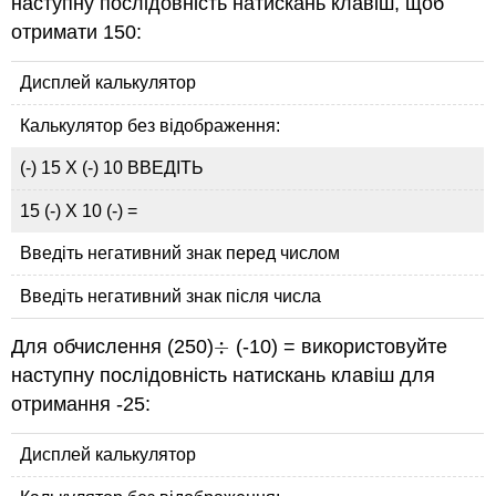
наступну послідовність натискань клавіш, щоб
отримати 150:
Дисплей калькулятор
Калькулятор без відображення:
(-) 15 Х (-) 10 ВВЕДІТЬ
15 (-) Х 10 (-) =
Введіть негативний знак перед числом
Введіть негативний знак після числа
Для обчислення (250)
÷
(-10) = використовуйте
÷
наступну послідовність натискань клавіш для
отримання -25:
Дисплей калькулятор