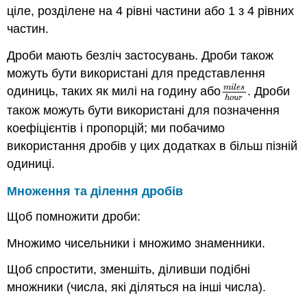
ціле, розділене на 4 рівні частини або 1 з 4 рівних
частин.
Дроби мають безліч застосувань. Дроби також
можуть бути використані для представлення
m
i
l
e
s
одиниць, таких як милі на годину або
. Дроби
m
i
l
e
s
h
o
u
r
h
o
u
r
також можуть бути використані для позначення
коефіцієнтів і пропорцій; ми побачимо
використання дробів у цих додатках в більш пізній
одиниці.
Множення та ділення дробів
Щоб помножити дроби:
Множимо чисельники і множимо знаменники.
Щоб спростити, зменшіть, діливши подібні
множники (числа, які діляться на інші числа).