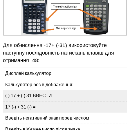
Для обчислення -17+ (-31) використовуйте
наступну послідовність натискань клавіш для
отримання -48:
Дисплей калькулятор:
Калькулятор без відображення:
(-) 17 + (-) 31 ВВЕСТИ
17 (-) + 31 (-) =
Введіть негативний знак перед числом
Введіть від'ємне число після знака