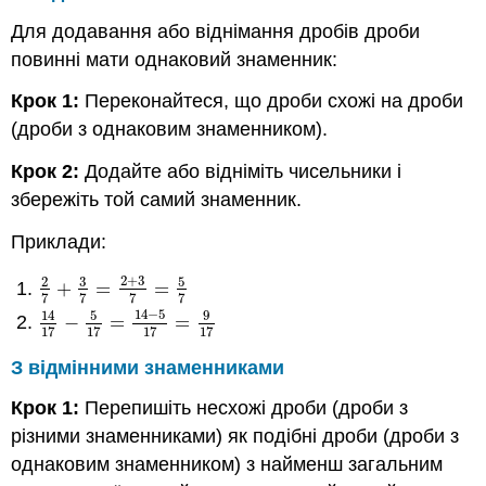
Для додавання або віднімання дробів дроби
повинні мати однаковий знаменник:
Крок 1:
Переконайтеся, що дроби схожі на дроби
(дроби з однаковим знаменником).
Крок 2:
Додайте або відніміть чисельники і
збережіть той самий знаменник.
Приклади:
2
+
3
3
5
2
+
=
=
2
7
+
3
7
=
2
+
3
7
=
5
7
7
7
7
7
14
−
5
5
9
14
−
=
=
14
17
−
5
17
=
14
−
5
17
=
9
17
17
17
17
17
З відмінними знаменниками
Крок 1:
Перепишіть несхожі дроби (дроби з
різними знаменниками) як подібні дроби (дроби з
однаковим знаменником) з найменш загальним