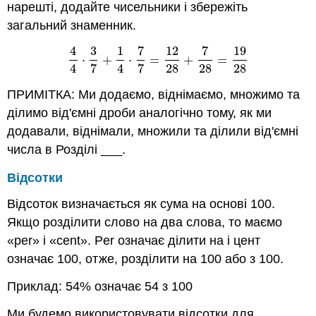
нарешті, додайте чисельники і збережіть
загальний знаменник.
4
3
1
7
12
7
19
⋅
+
⋅
=
+
=
4
4
⋅
3
7
+
1
4
⋅
7
7
=
12
28
+
7
28
=
19
28
4
7
4
7
28
28
28
ПРИМІТКА: Ми додаємо, віднімаємо, множимо та
ділимо від'ємні дроби аналогічно тому, як ми
додавали, віднімали, множили та ділили від'ємні
числа в Розділі ___.
Відсотки
Відсоток визначається як сума на основі 100.
Якщо розділити слово на два слова, то маємо
«per» і «cent». Per означає ділити на і цент
означає 100, отже, розділити на 100 або з 100.
Приклад: 54% означає 54 з 100
Ми будемо використовувати відсотки для