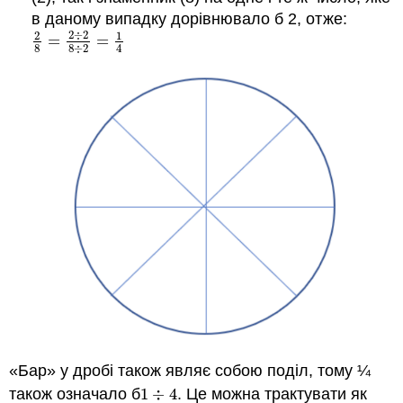
в даному випадку дорівнювало б 2, отже:
2
÷
2
2
1
=
=
2
8
=
2
÷
2
8
÷
2
=
1
4
8
8
÷
2
4
«Бар» у дробі також являє собою поділ, тому ¼
також означало б
1
÷
4
. Це можна трактувати як
1
÷
4