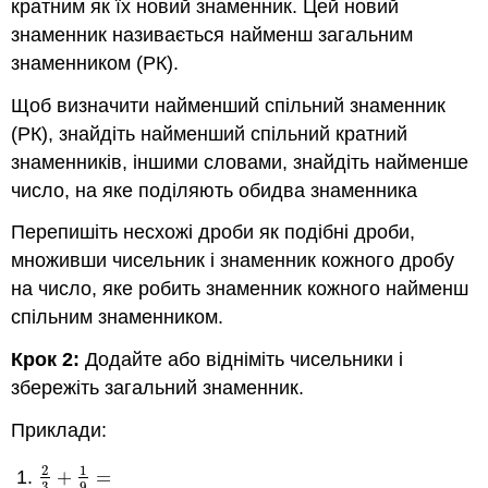
кратним як їх новий знаменник. Цей новий
знаменник називається найменш загальним
знаменником (РК).
Щоб визначити найменший спільний знаменник
(РК), знайдіть найменший спільний кратний
знаменників, іншими словами, знайдіть найменше
число, на яке поділяють обидва знаменника
Перепишіть несхожі дроби як подібні дроби,
множивши чисельник і знаменник кожного дробу
на число, яке робить знаменник кожного найменш
спільним знаменником.
Крок 2:
Додайте або відніміть чисельники і
збережіть загальний знаменник.
Приклади:
2
1
+
=
2
3
+
1
9
=
3
9