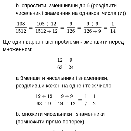
b. спростити, зменшивши дріб (розділити
чисельник і знаменник на однакові числа (и))
108
108
÷
12
9
9
÷
9
1
=
=
=
=
108
1512
=
108
÷
12
1512
÷
12
=
9
126
=
9
÷
9
126
÷
9
=
1
14
1512
1512
÷
12
126
126
÷
9
14
Ще один варіант цієї проблеми - зменшити перед
множенням:
12
9
⋅
12
63
⋅
9
24
63
24
а Зменшити чисельники і знаменники,
розділивши кожен на одне і те ж число
12
÷
12
9
÷
9
1
1
⋅
=
⋅
12
÷
12
63
÷
9
⋅
9
÷
9
24
÷
12
=
1
7
⋅
1
2
63
÷
9
24
÷
12
7
2
b. множити чисельники і знаменники
(помножити прямо поперек)