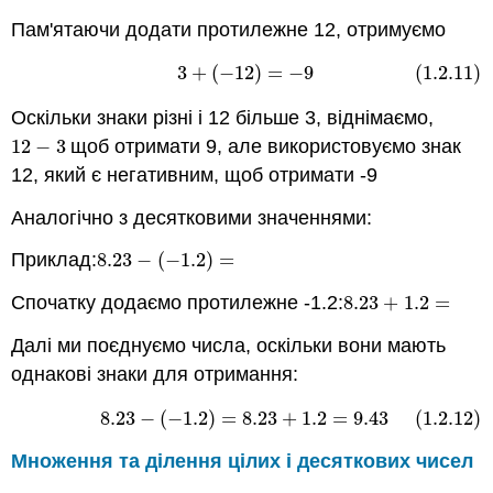
Пам'ятаючи додати протилежне 12, отримуємо
3
+
(
−
12
)
=
−
9
(1.2.11)
(1.2.11)
3
+
(
−
12
)
=
−
9
Оскільки знаки різні і 12 більше 3, віднімаємо,
12
−
3
щоб отримати 9, але використовуємо знак
12
−
3
12, який є негативним, щоб отримати -9
Аналогічно з десятковими значеннями:
Приклад:
8.23
−
(
−
1.2
)
=
8.23
−
(
−
1.2
)
=
Спочатку додаємо протилежне -1.2:
8.23
+
1.2
=
8.23
+
1.2
=
Далі ми поєднуємо числа, оскільки вони мають
однакові знаки для отримання:
8.23
−
(
−
1.2
)
=
8.23
+
1.2
=
9.43
(1.2.12)
(1.2.12)
8.23
−
(
−
1.2
)
=
8.23
+
1.2
=
9.43
Множення та ділення цілих і десяткових чисел