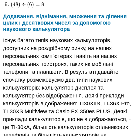
(
48
)
÷
(
6
)
=
8
(
48
)
÷
(
6
)
=
8
Додавання, віднімання, множення та ділення
цілих і десяткових чисел за допомогою
наукового калькулятора
Існує багато типів наукових калькуляторів,
доступних на роздрібному ринку, на наших
персональних комп'ютерах і навіть на наших
персональних пристроях, таких як мобільні
телефони та планшети. В результаті давайте
спочатку розмежовуємо два типи наукових
калькуляторів: калькулятор дисплея та
калькулятор без відображення. Деякі приклади
калькуляторів відображення: TI30XIIS, TI-36X Pro,
TI-30XS Multiview та Casio FX-350es PLUS. Деякі
приклади калькуляторів, що не відображаються, -
це TI-30xA, більшість калькуляторів стільникових
телефонів та більшість калькуляторів на