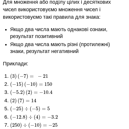
Для множення або поділу цілих і десяткових
чисел використовуємо множення чисел і
використовуємо такі правила для знака:
Якщо два числа мають однакові ознаки,
результат позитивний
Якщо два числа мають різні (протилежні)
знаки, результат негативний
Приклади:
(
3
)
(
−
7
)
=
−
21
(
3
)
(
−
7
)
=
−
21
(
−
15
)
(
−
10
)
=
150
(
−
15
)
(
−
10
)
=
150
(
−
5.2
)
(
2
)
=
−
10.4
(
−
5.2
)
(
2
)
=
−
10.4
(
2
)
(
7
)
=
14
(
2
)
(
7
)
=
14
(
−
25
)
÷
(
−
5
)
=
5
(
−
25
)
÷
(
−
5
)
=
5
(
−
12.8
)
÷
(
4
)
=
−
3.2
(
−
12.8
)
÷
(
4
)
=
−
3.2
(
250
)
÷
(
−
10
)
=
−
25
(
250
)
÷
(
−
10
)
=
−
25