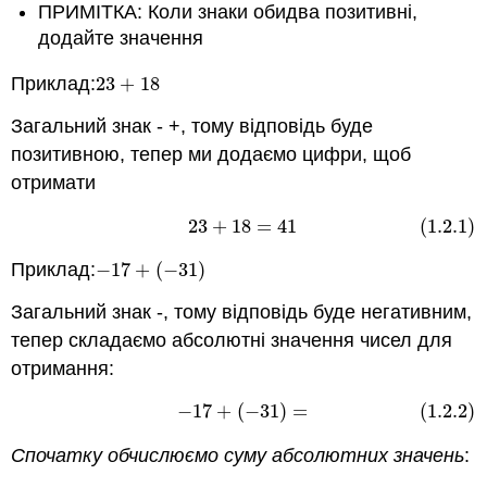
ПРИМІТКА: Коли знаки обидва позитивні,
додайте значення
Приклад:
23
+
18
23
+
18
Загальний знак - +, тому відповідь буде
позитивною, тепер ми додаємо цифри, щоб
отримати
23
+
18
=
41
(1.2.1)
(1.2.1)
23
+
18
=
41
Приклад:
−
17
+
(
−
31
)
−
17
+
(
−
31
)
Загальний знак -, тому відповідь буде негативним,
тепер складаємо абсолютні значення чисел для
отримання:
−
17
+
(
−
31
)
=
(1.2.2)
(1.2.2)
−
17
+
(
−
31
)
=
Спочатку обчислюємо суму абсолютних значень
: