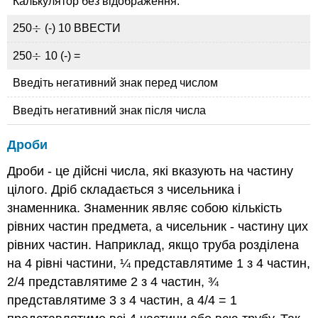
Калькулятор без відображення:
÷
250
(-) 10 ВВЕСТИ
÷
÷
250
10 (-) =
÷
Введіть негативний знак перед числом
Введіть негативний знак після числа
Дроби
Дроби - це дійсні числа, які вказують на частину
цілого. Дріб складається з чисельника і
знаменника. Знаменник являє собою кількість
рівних частин предмета, а чисельник - частину цих
рівних частин. Наприклад, якщо труба розділена
на 4 рівні частини, ¼ представлятиме 1 з 4 частин,
2/4 представлятиме 2 з 4 частин, ¾
представлятиме 3 з 4 частин, а 4/4 = 1