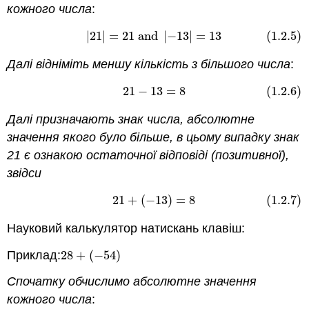
кожного числа
:
|
21
|
=
21
and
|
−
13
|
=
13
(1.2.5)
(1.2.5)
|
21
|
=
21
and
|
−
13
|
=
13
Далі відніміть меншу кількість з більшого числа
:
21
−
13
=
8
(1.2.6)
(1.2.6)
21
−
13
=
8
Далі призначають знак числа, абсолютне
значення якого було більше, в цьому випадку знак
21 є ознакою остаточної відповіді (позитивної),
звідси
21
+
(
−
13
)
=
8
(1.2.7)
(1.2.7)
21
+
(
−
13
)
=
8
Науковий калькулятор натискань клавіш:
Приклад:
28
+
(
−
54
)
28
+
(
−
54
)
Спочатку обчислимо абсолютне значення
кожного числа
: