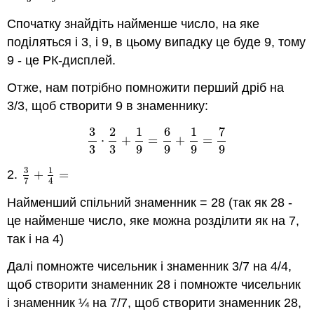
Спочатку знайдіть найменше число, на яке
поділяться і 3, і 9, в цьому випадку це буде 9, тому
9 - це РК-дисплей.
Отже, нам потрібно помножити перший дріб на
3/3, щоб створити 9 в знаменнику:
3
2
1
6
1
7
⋅
+
=
+
=
3
3
⋅
2
3
+
1
9
=
6
9
+
1
9
=
7
9
3
3
9
9
9
9
3
1
2.
+
=
3
7
+
1
4
=
7
4
Найменший спільний знаменник = 28 (так як 28 -
це найменше число, яке можна розділити як на 7,
так і на 4)
Далі помножте чисельник і знаменник 3/7 на 4/4,
щоб створити знаменник 28 і помножте чисельник
і знаменник ¼ на 7/7, щоб створити знаменник 28,