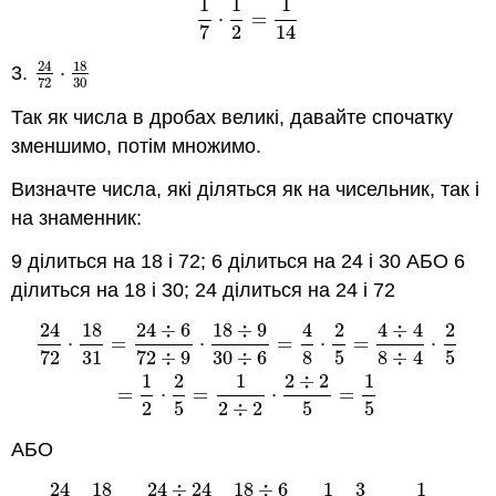
1
1
1
⋅
=
1
7
⋅
1
2
=
1
14
7
2
14
18
24
3.
⋅
24
72
⋅
18
30
30
72
Так як числа в дробах великі, давайте спочатку
зменшимо, потім множимо.
Визначте числа, які діляться як на чисельник, так і
на знаменник:
9 ділиться на 18 і 72; 6 ділиться на 24 і 30 АБО 6
ділиться на 18 і 30; 24 ділиться на 24 і 72
24
18
24
÷
6
18
÷
9
4
2
4
÷
4
2
24
72
⋅
18
31
=
24
÷
6
72
÷
9
⋅
18
÷
9
30
÷
6
=
4
8
⋅
2
5
=
4
÷
4
8
÷
4
⋅
2
5
=
⋅
=
⋅
=
⋅
=
⋅
72
31
72
÷
9
30
÷
6
8
5
8
÷
4
5
1
2
1
2
÷
2
1
=
⋅
=
⋅
=
2
5
2
÷
2
5
5
АБО
24
18
24
÷
24
18
÷
6
1
3
1
24
72
⋅
18
31
=
24
÷
24
72
÷
24
⋅
18
÷
6
30
÷
6
=
1
3
⋅
3
5
=
1
3
÷
3
⋅
3
÷
3
5