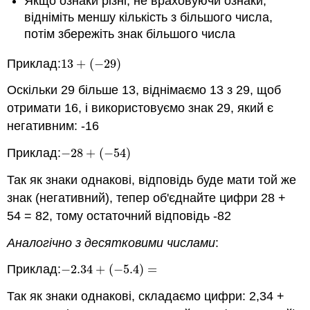
Якщо ознаки різні, не враховуючи ознаки,
відніміть меншу кількість з більшого числа,
потім збережіть знак більшого числа
Приклад:
13
+
(
−
29
)
13
+
(
−
29
)
Оскільки 29 більше 13, віднімаємо 13 з 29, щоб
отримати 16, і використовуємо знак 29, який є
негативним: -16
Приклад:
−
28
+
(
−
54
)
−
28
+
(
−
54
)
Так як знаки однакові, відповідь буде мати той же
знак (негативний), тепер об'єднайте цифри 28 +
54 = 82, тому остаточний відповідь -82
Аналогічно з десятковими числами
:
Приклад:
−
2.34
+
(
−
5.4
)
=
−
2.34
+
(
−
5.4
)
=
Так як знаки однакові, складаємо цифри: 2,34 +