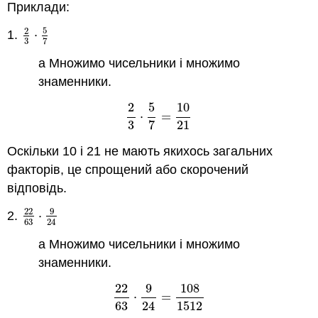
Приклади:
5
2
1.
⋅
2
3
⋅
5
7
3
7
а Множимо чисельники і множимо
знаменники.
2
5
10
⋅
=
2
3
⋅
5
7
=
10
21
3
7
21
Оскільки 10 і 21 не мають якихось загальних
факторів, це спрощений або скорочений
відповідь.
9
22
2.
⋅
22
63
⋅
9
24
63
24
а Множимо чисельники і множимо
знаменники.
22
9
108
⋅
=
22
63
⋅
9
24
=
108
1512
63
24
1512