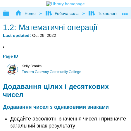
Expand/collapse global hierarchy
Home
Робоча сила
Технологія водя
1.2: Математичні операції
Last updated
Oct 28, 2022
Page ID
Kelly Brooks
Eastern Gateway Community College
Додавання цілих і десяткових
чисел
Додавання чисел з однаковими знаками
Додайте абсолютні значення чисел і призначте
загальний знак результату