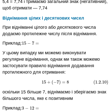
5,4 = 7,74 і тримаємо загальний знак (негативний),
щоб отримати — 7,74
Віднімання цілих і десяткових чисел
При відніманні цілого або десяткового числа
додаємо протилежне числу після віднімання.
Приклад:
15
−
7
=
15
−
7
=
У цьому випадку ми можемо виконувати
регулярне віднімання, однак ми також можемо
застосувати правило віднімання додавання
протилежного для отримання:
15
+
(
−
7
)
=
8
(1.2.10)
(1.2.10)
15
+
(
−
7
)
=
8
оскільки 15 більше 7, віднімаємо і зберігаємо знак
більшого числа, яке є позитивним
Приклад:
3
−
12
=
3
−
12
=