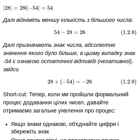
|
28
|
=
28
і
|
−
54
|
=
54
|
28
|
=
28
|
−
54
|
=
54
Далі відніміть меншу кількість з більшого числа
:
54
−
28
=
26
(1.2.8)
(1.2.8)
54
−
28
=
26
Далі призначають знак числа, абсолютне
значення якого було більше, в цьому випадку знак
-54 є ознакою
остаточної відповіді (негативної),
звідси
28
+
(
−
54
)
=
−
26
(1.2.9)
(1.2.9)
28
+
(
−
54
)
=
−
26
Short-cut: Тепер, коли ми пройшли формальний
процес додавання цілих чисел, давайте
отримаємо загальне уявлення про процес:
Якщо знаки однакові, об'єднайте цифри і
збережіть знак