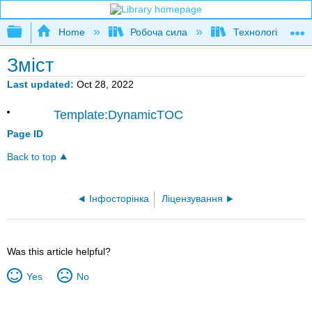
Expand/collapse global hierarchy
Home
Робоча сила
Технологія водя
Зміст
Last updated
Oct 28, 2022
Template:DynamicTOC
Page ID
Back to top
Інфосторінка
Ліцензування
Was this article helpful?
Yes
No