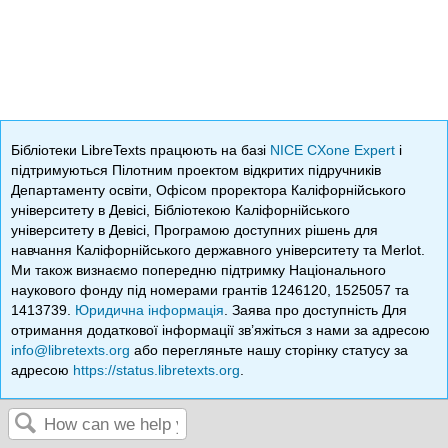
Бібліотеки LibreTexts працюють на базі
NICE CXone Expert
і
підтримуються Пілотним проектом відкритих підручників
Департаменту освіти, Офісом проректора Каліфорнійського
університету в Девісі, Бібліотекою Каліфорнійського
університету в Девісі, Програмою доступних рішень для
навчання Каліфорнійського державного університету та Merlot.
Ми також визнаємо попередню підтримку Національного
наукового фонду під номерами грантів 1246120, 1525057 та
1413739.
Юридична інформація
. Заява про доступність Для
отримання додаткової інформації зв’яжіться з нами за адресою
info@libretexts.org
або перегляньте нашу сторінку статусу за
адресою
https://status.libretexts.org
.