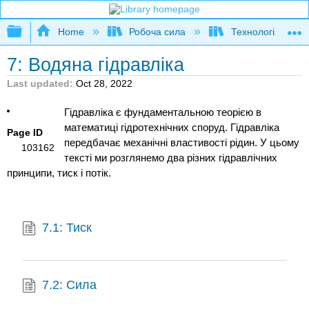
Expand/collapse global hierarchy
Home
Робоча сила
Технологія водя
7: Водяна гідравліка
Last updated
Oct 28, 2022
Гідравліка є фундаментальною теорією в
математиці гідротехнічних споруд. Гідравліка
Page ID
передбачає механічні властивості рідин. У цьому
103162
тексті ми розглянемо два різних гідравлічних
принципи, тиск і потік.
7.1: Тиск
7.2: Сила