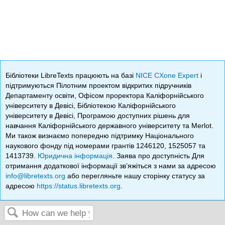
Бібліотеки LibreTexts працюють на базі
NICE CXone Expert
і
підтримуються Пілотним проектом відкритих підручників
Департаменту освіти, Офісом проректора Каліфорнійського
університету в Девісі, Бібліотекою Каліфорнійського
університету в Девісі, Програмою доступних рішень для
навчання Каліфорнійського державного університету та Merlot.
Ми також визнаємо попередню підтримку Національного
наукового фонду під номерами грантів 1246120, 1525057 та
1413739.
Юридична інформація
. Заява про доступність Для
отримання додаткової інформації зв’яжіться з нами за адресою
info@libretexts.org
або перегляньте нашу сторінку статусу за
адресою
https://status.libretexts.org
.