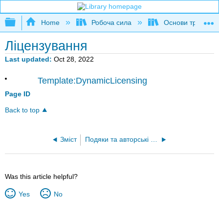
Expand/collapse global hierarchy
Home
Робоча сила
Основи трудових
Ліцензування
Last updated
Oct 28, 2022
Template:DynamicLicensing
Page ID
Back to top
Зміст
Подяки та авторські права
Was this article helpful?
Yes
No