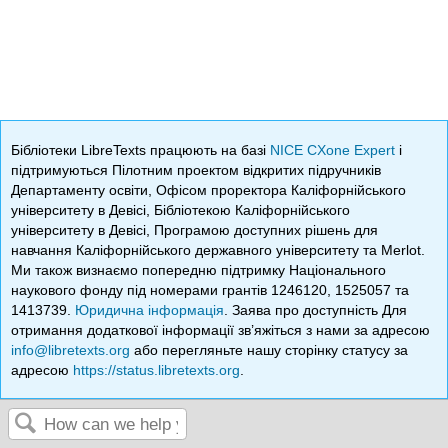
Бібліотеки LibreTexts працюють на базі
NICE CXone Expert
і
підтримуються Пілотним проектом відкритих підручників
Департаменту освіти, Офісом проректора Каліфорнійського
університету в Девісі, Бібліотекою Каліфорнійського
університету в Девісі, Програмою доступних рішень для
навчання Каліфорнійського державного університету та Merlot.
Ми також визнаємо попередню підтримку Національного
наукового фонду під номерами грантів 1246120, 1525057 та
1413739.
Юридична інформація
. Заява про доступність Для
отримання додаткової інформації зв’яжіться з нами за адресою
info@libretexts.org
або перегляньте нашу сторінку статусу за
адресою
https://status.libretexts.org
.