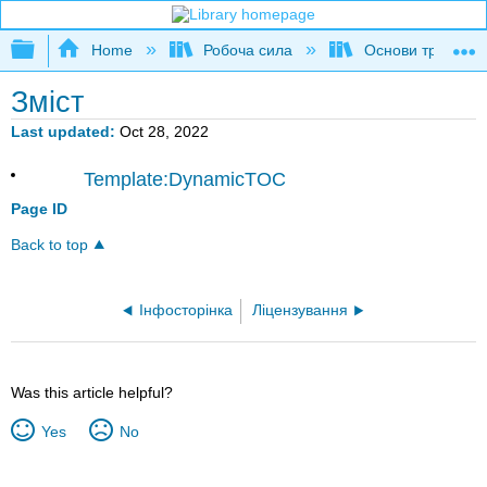
Expand/collapse global hierarchy
Home
Робоча сила
Основи трудових
Зміст
Last updated
Oct 28, 2022
Template:DynamicTOC
Page ID
Back to top
Інфосторінка
Ліцензування
Was this article helpful?
Yes
No