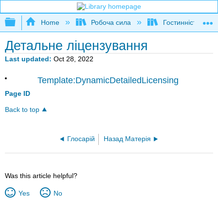
Expand/collapse global hierarchy
Home
Робоча сила
Гостинність
Детальне ліцензування
Last updated
Oct 28, 2022
Template:DynamicDetailedLicensing
Page ID
Back to top
Глосарій
Назад Матерія
Was this article helpful?
Yes
No