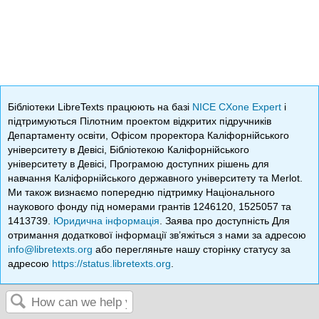
Бібліотеки LibreTexts працюють на базі
NICE CXone Expert
і
підтримуються Пілотним проектом відкритих підручників
Департаменту освіти, Офісом проректора Каліфорнійського
університету в Девісі, Бібліотекою Каліфорнійського
університету в Девісі, Програмою доступних рішень для
навчання Каліфорнійського державного університету та Merlot.
Ми також визнаємо попередню підтримку Національного
наукового фонду під номерами грантів 1246120, 1525057 та
1413739.
Юридична інформація
. Заява про доступність Для
отримання додаткової інформації зв’яжіться з нами за адресою
info@libretexts.org
або перегляньте нашу сторінку статусу за
адресою
https://status.libretexts.org
.