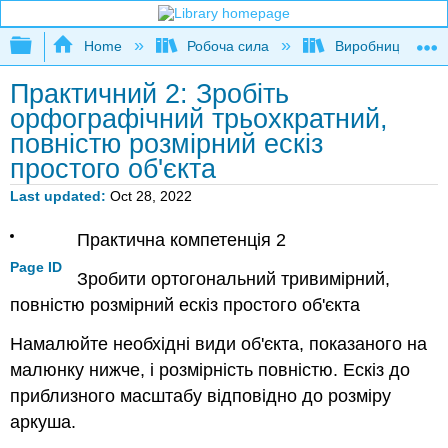
Expand/collapse global hierarchy
Home
Робоча сила
Виробництво
Практичний 2: Зробіть
орфографічний трьохкратний,
повністю розмірний ескіз
простого об'єкта
Last updated
Oct 28, 2022
Практична компетенція 2
Page ID
Зробити ортогональний тривимірний,
повністю розмірний ескіз простого об'єкта
Намалюйте необхідні види об'єкта, показаного на
малюнку нижче, і розмірність повністю. Ескіз до
приблизного масштабу відповідно до розміру
аркуша.