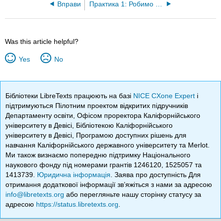
Вправи
Практика 1: Робимо орфографічні ескізи
Was this article helpful?
Yes
No
Бібліотеки LibreTexts працюють на базі
NICE CXone Expert
і
підтримуються Пілотним проектом відкритих підручників
Департаменту освіти, Офісом проректора Каліфорнійського
університету в Девісі, Бібліотекою Каліфорнійського
університету в Девісі, Програмою доступних рішень для
навчання Каліфорнійського державного університету та Merlot.
Ми також визнаємо попередню підтримку Національного
наукового фонду під номерами грантів 1246120, 1525057 та
1413739.
Юридична інформація
. Заява про доступність Для
отримання додаткової інформації зв’яжіться з нами за адресою
info@libretexts.org
або перегляньте нашу сторінку статусу за
адресою
https://status.libretexts.org
.