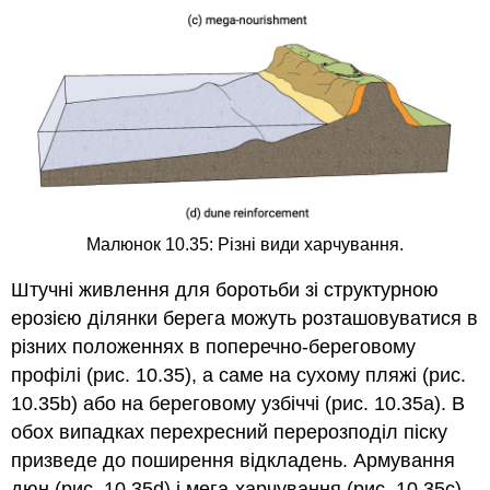
Малюнок 10.35: Різні види харчування.
Штучні живлення для боротьби зі структурною
ерозією ділянки берега можуть розташовуватися в
різних положеннях в поперечно-береговому
профілі (рис. 10.35), а саме на сухому пляжі (рис.
10.35b) або на береговому узбіччі (рис. 10.35а). В
обох випадках перехресний перерозподіл піску
призведе до поширення відкладень. Армування
дюн (рис. 10.35d) і мега-харчування (рис. 10.35c)