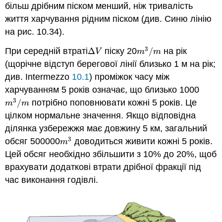
більш дрібним піском менший, ніж тривалість
життя харчування рідним піском (див. Синю лінію
на рис. 10.34).
3
При середній втраті
Δ
піску 20
/
на рік
Δ
V
m
3
/
m
V
m
m
(щорічне відступ берегової лінії близько 1 м на рік;
див. Intermezzo
10.1
) проміжок часу між
харчуванням 5 років означає, що близько 1000
3
/
потрібно поповнювати кожні 5 років. Це
m
3
/
m
m
m
цілком нормальне значення. Якщо відповідна
ділянка узбережжя має довжину 5 км, загальний
3
обсяг 500000
доводиться живити кожні 5 років.
m
3
m
Цей обсяг необхідно збільшити з 10% до 20%, щоб
врахувати додаткові втрати дрібної фракції під
час виконання годівлі.