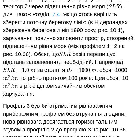
територій через підвищення рівня моря (
),
S
L
R
S
L
R
див. Також Розділ.
7.4
. Якщо хтось вирішить
зберегти поточну берегову лінію (в Нідерландах
збережена берегова лінія 1990 року, рис. 10.1),
харчування повинно заповнити простір, створений
підвищенням рівня моря (між профілем 1 і 2 на
рис. 10.36). Обсяг, що
разів перевищує
S
L
R
S
L
R
відстань заповнення
, необхідний. Наприклад,
L
L
=
1.0
за століття і
=
1000
, обсяг 1000
S
L
R
=
1.0
m
L
=
1000
m
S
L
R
m
L
m
3
/
потрібно протягом 100 років. Цей обсяг 10
m
3
/
m
m
m
3
/
в рік є цілком звичайним обсягом
m
3
/
m
m
m
харчування.
Профіль 3 був би отриманим рівноважним
прибережним профілем без втручання людини;
нова рівновага досягається горизонтальним
зсувом а профілю 2 до профілю 3 на рис. 10.36.