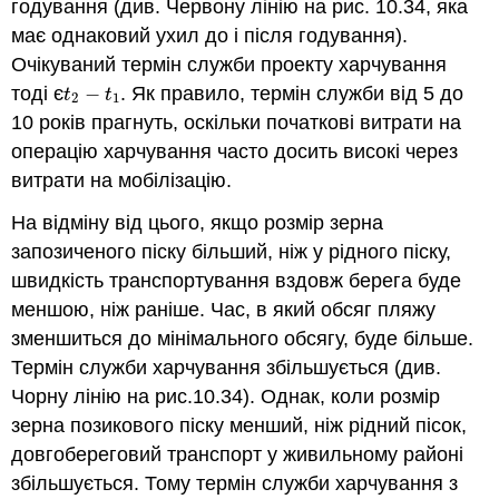
годування (див. Червону лінію на рис. 10.34, яка
має однаковий ухил до і після годування).
Очікуваний термін служби проекту харчування
тоді є
−
. Як правило, термін служби від 5 до
t
2
−
t
1
t
t
2
1
10 років прагнуть, оскільки початкові витрати на
операцію харчування часто досить високі через
витрати на мобілізацію.
На відміну від цього, якщо розмір зерна
запозиченого піску більший, ніж у рідного піску,
швидкість транспортування вздовж берега буде
меншою, ніж раніше. Час, в який обсяг пляжу
зменшиться до мінімального обсягу, буде більше.
Термін служби харчування збільшується (див.
Чорну лінію на рис.10.34). Однак, коли розмір
зерна позикового піску менший, ніж рідний пісок,
довгобереговий транспорт у живильному районі
збільшується. Тому термін служби харчування з