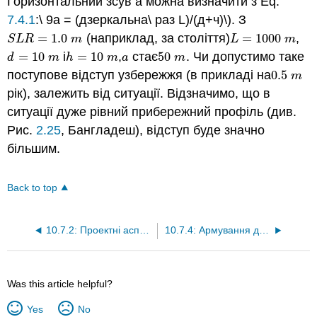
Горизонтальний зсув a можна визначити з Eq.
7.4.1
:\ 9а = (дзеркальна\ раз L)/(д+ч)\). З
=
1.0
(наприклад, за століття)
=
1000
,
S
L
R
=
1.0
m
L
=
1000
m
S
L
R
m
L
m
=
10
і
=
10
,
стає
50
. Чи допустимо таке
d
=
10
m
h
=
10
m
a
50
m
d
m
h
m
a
m
поступове відступ узбережжя (в прикладі на
0.5
0.5
m
m
рік), залежить від ситуації. Відзначимо, що в
ситуації дуже рівний прибережний профіль (див.
Рис.
2.25
, Бангладеш), відступ буде значно
більшим.
Back to top
10.7.2: Проектні аспекти
10.7.4: Армування дюн
Was this article helpful?
Yes
No