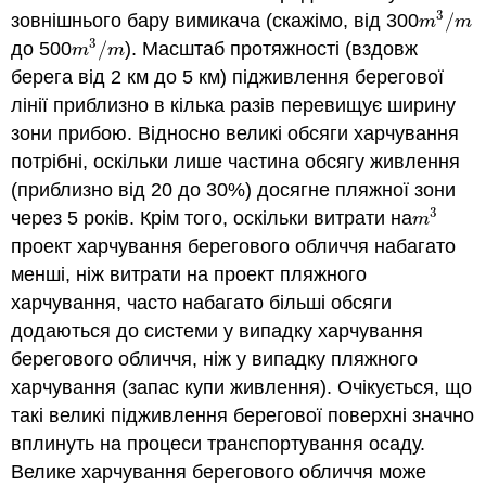
3
зовнішнього бару вимикача (скажімо, від 300
/
m
3
/
m
m
m
3
до 500
/
). Масштаб протяжності (вздовж
m
3
/
m
m
m
берега від 2 км до 5 км) підживлення берегової
лінії приблизно в кілька разів перевищує ширину
зони прибою. Відносно великі обсяги харчування
потрібні, оскільки лише частина обсягу живлення
(приблизно від 20 до 30%) досягне пляжної зони
3
через 5 років. Крім того, оскільки витрати на
m
3
m
проект харчування берегового обличчя набагато
менші, ніж витрати на проект пляжного
харчування, часто набагато більші обсяги
додаються до системи у випадку харчування
берегового обличчя, ніж у випадку пляжного
харчування (запас купи живлення). Очікується, що
такі великі підживлення берегової поверхні значно
вплинуть на процеси транспортування осаду.
Велике харчування берегового обличчя може