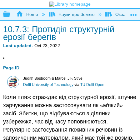
Expand/collapse global hierarchy
Home
Науки про Землю
Океаногра
10.7.3: Протидія структурній
ерозії берегів
Last updated
Oct 23, 2022
Page ID
Judith Bosboom & Marcel J.F. Stive
Delft University of Technology
via
TU Delft Open
Коли пляж страждає від структурної ерозії, штучне
харчування можна застосовувати як «м'який»
засіб. Збитки, що відбуваються з ділянки
узбережжя, час від часу поповнюються.
Регулярне застосування поживних речовин із
запозиченим матеріалом, який має той же розмір,