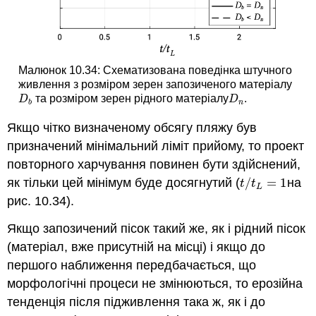
Малюнок 10.34: Схематизована поведінка штучного
живлення з розміром зерен запозиченого матеріалу
та розміром зерен рідного матеріалу
.
D
b
D
n
D
D
b
n
Якщо чітко визначеному обсягу пляжу був
призначений мінімальний ліміт прийому, то проект
повторного харчування повинен бути здійснений,
як тільки цей мінімум буде досягнутий (
/
=
1
на
t
/
t
L
=
1
t
t
L
рис. 10.34).
Якщо запозичений пісок такий же, як і рідний пісок
(матеріал, вже присутній на місці) і якщо до
першого наближення передбачається, що
морфологічні процеси не змінюються, то ерозійна
тенденція після підживлення така ж, як і до