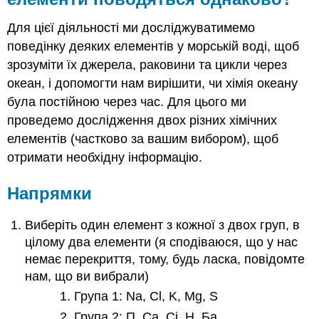
постійний?
Чи
Для цієї діяльності ми досліджуватимемо
всі
поведінку деяких елементів у морській воді, щоб
елементи
зрозуміти їх джерела, раковини та цикли через
поводяться
однаково?
океан, і допомогти нам вирішити, чи хімія океану
Напрямки
була постійною через час. Для цього ми
Подача
проведемо дослідження двох різних хімічних
вашої
елементів (частково за вашим вибором), щоб
роботи
отримати необхідну інформацію.
Критерії
оцінювання
Напрямки
Виберіть один елемент з кожної з двох груп, в
цілому два елементи (я сподіваюся, що у нас
немає перекриття, тому, будь ласка, повідомте
нам, що ви вибрали)
Група 1: Na, Cl, K, Mg, S
Група 2: П, Са, Сі, Н, Ба