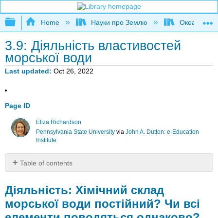
Expand/collapse global hierarchy
Home
Науки про Землю
Океаногра
3.9: Діяльність властивостей
морської води
Last updated
Oct 26, 2022
Page ID
Eliza Richardson
Pennsylvania State University
via
John A. Dutton: e-Education
Institute
Table of contents
Діяльність:
Хімічний
Діяльність: Хімічний склад
склад
морської води постійний? Чи всі
морської
елементи поводяться однаково?
води