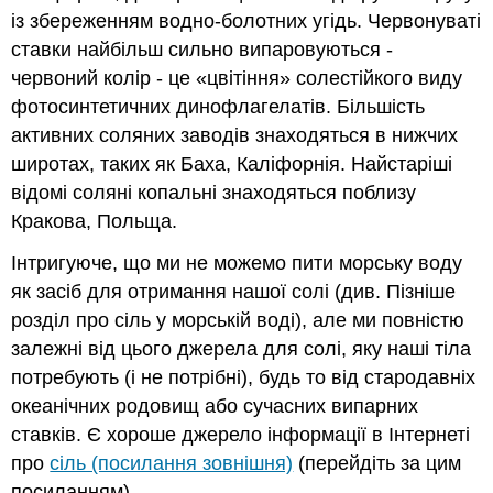
із збереженням водно-болотних угідь. Червонуваті
ставки найбільш сильно випаровуються -
червоний колір - це «цвітіння» солестійкого виду
фотосинтетичних динофлагелатів. Більшість
активних соляних заводів знаходяться в нижчих
широтах, таких як Баха, Каліфорнія. Найстаріші
відомі соляні копальні знаходяться поблизу
Кракова, Польща.
Інтригуюче, що ми не можемо пити морську воду
як засіб для отримання нашої солі (див. Пізніше
розділ про сіль у морській воді), але ми повністю
залежні від цього джерела для солі, яку наші тіла
потребують (і не потрібні), будь то від стародавніх
океанічних родовищ або сучасних випарних
ставків. Є хороше джерело інформації в Інтернеті
про
сіль (посилання зовнішня)
(перейдіть за цим
посиланням).