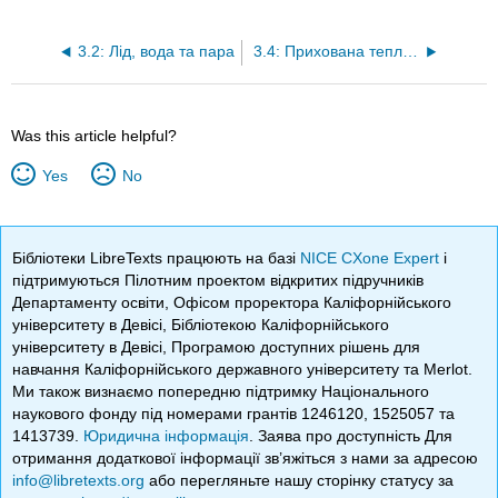
3.2: Лід, вода та пара
3.4: Прихована тепло- і теплоємність
Was this article helpful?
Yes
No
Бібліотеки LibreTexts працюють на базі
NICE CXone Expert
і
підтримуються Пілотним проектом відкритих підручників
Департаменту освіти, Офісом проректора Каліфорнійського
університету в Девісі, Бібліотекою Каліфорнійського
університету в Девісі, Програмою доступних рішень для
навчання Каліфорнійського державного університету та Merlot.
Ми також визнаємо попередню підтримку Національного
наукового фонду під номерами грантів 1246120, 1525057 та
1413739.
Юридична інформація
. Заява про доступність Для
отримання додаткової інформації зв’яжіться з нами за адресою
info@libretexts.org
або перегляньте нашу сторінку статусу за