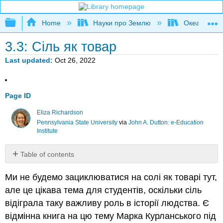
Expand/collapse global hierarchy
Home
Науки про Землю
Океаногра
3.3: Сіль як товар
Last updated
Oct 26, 2022
Page ID
Eliza Richardson
Pennsylvania State University
via
John A. Dutton: e-Education
Institute
Table of contents
No
headers
Ми не будемо зациклюватися на солі як товарі тут,
але це цікава тема для студентів, оскільки сіль
відіграла таку важливу роль в історії людства. Є
відмінна книга на цю тему Марка Курланського під