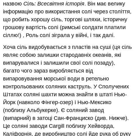
назвою
Сіль: Всесвітня історія
. Він має велику
інформацію про використання солі через століття,
що робить хорошу сіль, торгові шляхи, історичну
грошову вартість солі (римські солдати платили
сіллю!) , Роль солі зіграла у війні, і так далі.
Хоча сіль видобувається з пластів на суші (ця сіль
являє собою залишки стародавніх океанів, які
випарувалися і залишили свої солі позаду),
багато чого зараз виробляється від
випаровування морської води в ретельно
контрольованих соляних каструль. У Сполучених
Штатах соляні шахти можна знайти в штаті Нью-
Йорк (навколо Фінгер-озер) і Нью-Мексико
(поблизу Альбукерке). Є соляний завод
(випарний) в затоці Сан-Франциско (див. Нижче).
Це соляні заводи Cargill поблизу Хейворда,
Каліфорнія, де виробництво солі йде рука об руку