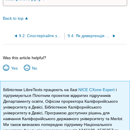
Back to top
9.2: Спостерігайте за переміщенням та зміною цих повітряних посилок.
9.4: Як дивергенція пов'язана зі зміною площі повітряної посилки?
Was this article helpful?
Yes
No
Бібліотеки LibreTexts працюють на базі
NICE CXone Expert
і
підтримуються Пілотним проектом відкритих підручників
Департаменту освіти, Офісом проректора Каліфорнійського
університету в Девісі, Бібліотекою Каліфорнійського
університету в Девісі, Програмою доступних рішень для
навчання Каліфорнійського державного університету та Merlot.
Ми також визнаємо попередню підтримку Національного