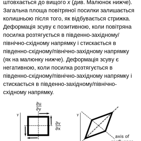
штовхається до вищого
x
(див. Малюнок нижче).
Загальна площа повітряної посилки залишається
колишньою після того, як відбувається стрижка.
Деформація зсуву є позитивною, коли повітряна
посилка розтягується в південно-західному/
північно-східному напрямку і стискається в
південно-східному/північно-західному напрямку
(як на малюнку нижче). Деформація зсуву є
негативною, коли посилка розтягується в
південно-східному/північно-західному напрямку і
стискається в південно-західному/північно-
східному напрямку.