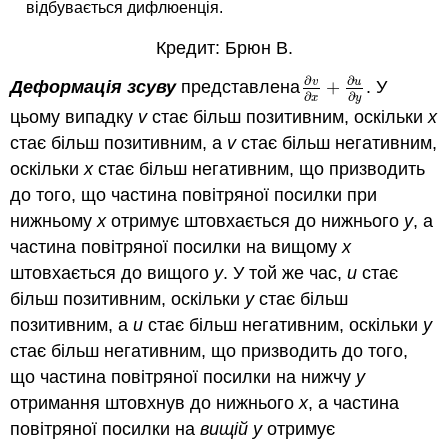
відбувається дифлюенція.
Кредит: Брюн В.
∂
∂
v
u
Деформація зсуву
представлена
+
. У
∂
v
∂
x
+
∂
u
∂
y
∂
∂
x
y
цьому випадку
v
стає більш позитивним, оскільки
х
стає більш позитивним, а
v
стає більш негативним,
оскільки
х
стає більш негативним, що призводить
до того, що частина повітряної посилки при
нижньому
x
отримує штовхається до нижнього
y
, а
частина повітряної посилки на вищому
x
штовхається до вищого
y
. У той же час,
u
стає
більш позитивним, оскільки
y
стає більш
позитивним, а
u
стає більш негативним, оскільки
y
стає більш негативним, що призводить до того,
що частина повітряної посилки на нижчу
y
отримання штовхнув до нижнього
x
, а частина
повітряної посилки на
вищій y
отримує