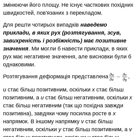
змінюючи його площу. Не існує часткових похідних
швидкостей, пов'язаних з перекладом.
Для решти чотирьох випадків
наведемо
приклади, в яких рух (розтягування, зсув,
завихреність і розбіжність) має позитивне
значення
. Ми могли б навести приклади, в яких
рух має негативне значення, але висновки були б
однаковими.
∂
∂
u
v
Розтягування деформація представлена
−
,
∂
u
∂
x
−
∂
v
∂
y
∂
∂
x
y
u
стає більш позитивним, оскільки
х
стає більш
позитивним, а
u
стає більш негативним, оскільки
х
стає більш негативним (так що похідна завжди
позитивна), завдяки чому посилка росте в
x
напрямок. В іншому напрямку
v
стає більш
негативним, оскільки
y
стає більш позитивним, а
v