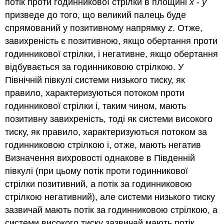
потік проти годинникової стрілки в площині
x
-
y
призведе до того, що великий палець буде
спрямований у позитивному напрямку
z
. Отже,
завихреність є позитивною, якщо обертання проти
годинникової стрілки, і негативне, якщо обертання
відбувається за годинниковою стрілкою. У
Північній півкулі системи низького тиску, як
правило, характеризуються потоком проти
годинникової стрілки і, таким чином, мають
позитивну завихреність, тоді як системи високого
тиску, як правило, характеризуються потоком за
годинниковою стрілкою і, отже, мають негатив
Визначення вихровості однакове в Південній
півкулі (при цьому потік проти годинникової
стрілки позитивний, а потік за годинниковою
стрілкою негативний), але системи низького тиску
зазвичай мають потік за годинниковою стрілкою, а
системи високого тиску зазвичай мають потік