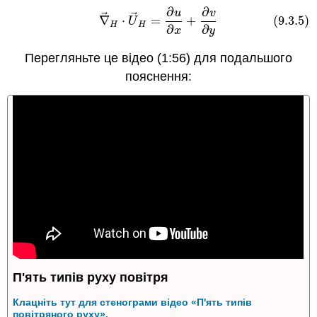
∂
∂
(9.3.5)
∇
→
H
⋅
U
→
H
=
∂
u
∂
x
+
∂
v
∂
y
u
v
⃗
⃗
∇
⋅
=
+
(9.3.5)
U
H
H
∂
∂
x
y
Перегляньте це відео (1:56) для подальшого
пояснення:
П'ять типів руху повітря
Клацніть тут для стенограми відео «П'ять типів
повітряного руху».