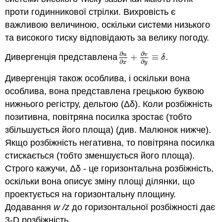
проти годинникової стрілки. Вихровість є
важливою величиною, оскільки системи низького
та високого тиску відповідають за велику погоду.
∂
∂
u
v
Дивергенція представлена
+
≡
.
∂
u
∂
x
+
∂
v
∂
y
≡
δ
δ
∂
∂
x
y
Дивергенція також особлива, і оскільки вона
особлива, вона представлена грецькою буквою
нижнього регістру, дельтою (Δδ). Коли розбіжність
позитивна, повітряна посилка зростає (тобто
збільшується його площа) (див. Малюнок нижче).
Якщо розбіжність негативна, то повітряна посилка
стискається (тобто зменшується його площа).
Строго кажучи, Δδ - це горизонтальна розбіжність,
оскільки вона описує зміну площі ділянки, що
проектується на горизонтальну площину.
Додавання
w
/z
до горизонтальної розбіжності дає
3-D розбіжність.