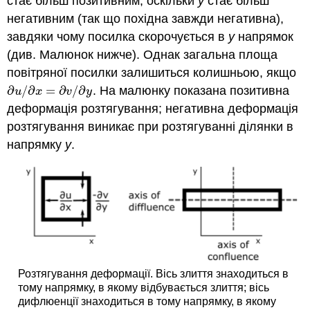
стає більш позитивним, оскільки
y
стає більш
негативним (так що похідна завжди негативна),
завдяки чому посилка скорочується в
y
напрямок
(див. Малюнок нижче). Однак загальна площа
повітряної посилки залишиться колишньою, якщо
∂
/
∂
=
∂
/
∂
. На малюнку показана позитивна
∂
u
/
∂
x
=
∂
v
/
∂
y
u
x
v
y
деформація розтягування; негативна деформація
розтягування виникає при розтягуванні ділянки в
напрямку
y
.
Розтягування деформації. Вісь злиття знаходиться в
тому напрямку, в якому відбувається злиття; вісь
дифлюенції знаходиться в тому напрямку, в якому