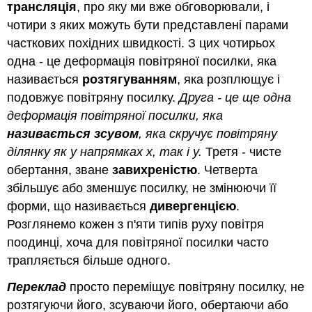
трансляція
, про яку ми вже обговорювали, і
чотири з яких можуть бути представлені парами
часткових похідних швидкості. З цих чотирьох
одна - це деформація повітряної посилки, яка
називається
розтягуванням
, яка розплющує і
подовжує повітряну посилку.
Друга - це ще одна
деформація повітряної посилки, яка
називається зсувом
, яка скручує повітряну
ділянку як у напрямках
x
, так і у.
Третя - чисте
обертання, зване
завихреністю
. Четверта
збільшує або зменшує посилку, не змінюючи її
форми, що називається
дивергенцією
.
Розглянемо кожен з п'яти типів руху повітря
поодинці, хоча для повітряної посилки часто
трапляється більше одного.
Переклад
просто переміщує повітряну посилку, не
розтягуючи його, зсуваючи його, обертаючи або