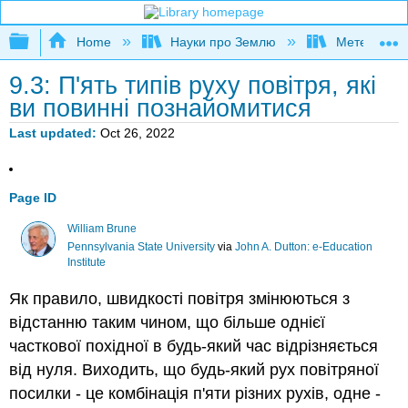
Expand/collapse global hierarchy
Home
Науки про Землю
Метеорологі
9.3: П'ять типів руху повітря, які
ви повинні познайомитися
Last updated
Oct 26, 2022
Page ID
William Brune
Pennsylvania State University
via
John A. Dutton: e-Education
Institute
Як правило, швидкості повітря змінюються з
відстанню таким чином, що більше однієї
часткової похідної в будь-який час відрізняється
від нуля. Виходить, що будь-який рух повітряної
посилки - це комбінація п'яти різних рухів, одне -