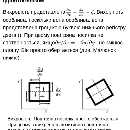
фронтогенезом
.
∂
∂
v
u
Вихровість представлена
−
≡
. Вихорність
∂
v
∂
x
−
∂
u
∂
v
≡
ζ
ζ
∂
∂
x
v
особлива, і оскільки вона особлива, вона
представлена грецькою буквою нижнього регістру,
дзета (). При цьому повітряна посилка не
спотворюється, якщо
∂
/
∂
=
−
∂
/
∂
і не змінює
∂
v
/
∂
x
=
−
∂
u
/
∂
y
v
x
u
y
площу. Він просто обертається (див. Малюнок
нижче).
Вихровість. Повітряна посилка просто обертається.
При цьому завихреність позитивна і повітряна