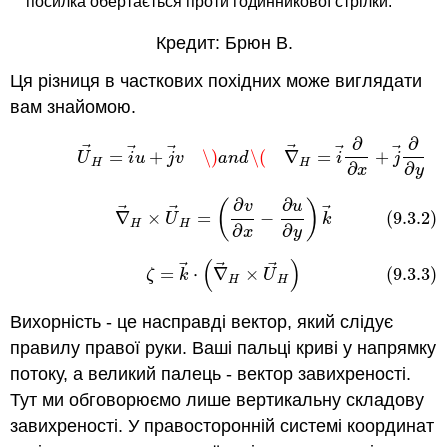
посилка обертається проти годинникової стрілки.
Кредит: Брюн В.
Ця різниця в часткових похідних може виглядати
вам знайомою.
∂
∂
(9.3.1)
U
→
H
=
i
→
u
+
j
→
v
\)
a
n
d
\(
∇
→
H
=
i
→
∂
∂
x
+
j
→
∂
∂
⃗
⃗
⃗
⃗
⃗
⃗
=
+
\)
\(
∇
=
+
U
i
u
j
v
a
n
d
i
j
H
H
∂
∂
x
y
∂
∂
(
)
(9.3.2)
∇
→
H
×
U
→
H
=
(
∂
v
∂
x
−
∂
u
∂
y
)
k
→
v
u
⃗
⃗
⃗
∇
×
=
−
(9.3.2)
U
k
H
H
∂
∂
x
y
(
)
⃗
⃗
⃗
(9.3.3)
ζ
=
k
→
⋅
(
∇
→
H
×
U
→
H
)
=
⋅
∇
×
(9.3.3)
ζ
k
U
H
H
Вихорність - це насправді вектор, який слідує
правилу правої руки. Ваші пальці криві у напрямку
потоку, а великий палець - вектор завихреності.
Тут ми обговорюємо лише вертикальну складову
завихреності. У правосторонній системі координат