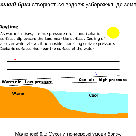
ський бриз
створюється вздовж узбережжя, де земля
6.5.
1
Малюнок
: Сухопутно-морські умови бризу.
6.5.
1