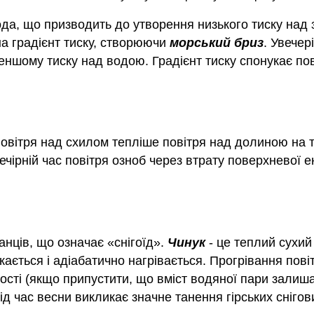
да, що призводить до утворення низького тиску над 
на градієнт тиску, створюючи
морський бриз
. Увечер
ншому тиску над водою. Градієнт тиску спонукає пові
 повітря над схилом тепліше повітря над долиною на т
вечірній час повітря озноб через втрату поверхневої 
анців, що означає «снігоїд».
Чинук
- це теплий сухий 
скається і адіабатично нагрівається. Прогрівання по
ості (якщо припустити, що вміст водяної пари залиш
ід час весни викликає значне танення гірських снігов