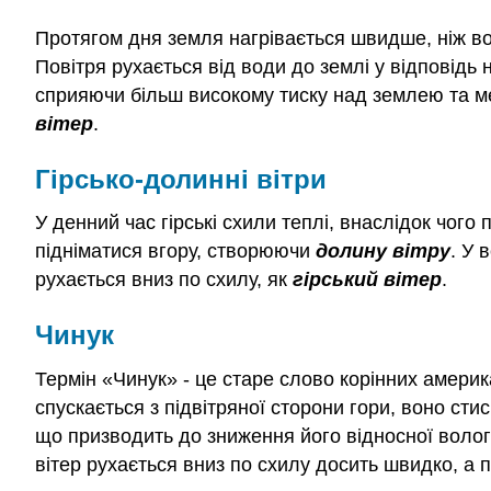
Протягом дня земля нагрівається швидше, ніж во
Повітря рухається від води до землі у відповідь 
сприяючи більш високому тиску над землею та ме
вітер
.
Гірсько-долинні вітри
У денний час гірські схили теплі, внаслідок чого
підніматися вгору, створюючи
долину вітру
. У 
рухається вниз по схилу, як
гірський вітер
.
Чинук
Термін «Чинук» - це старе слово корінних америк
спускається з підвітряної сторони гори, воно сти
що призводить до зниження його відносної волог
вітер рухається вниз по схилу досить швидко, а п