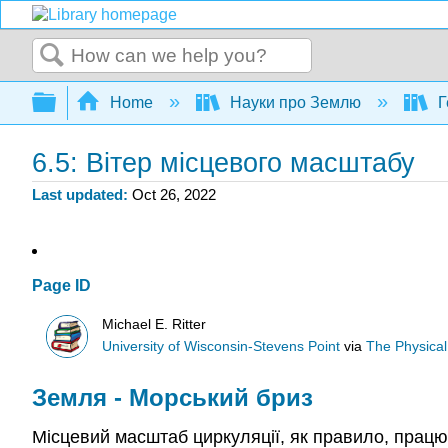
Search
Expand/collapse global hierarchy
Home
Науки про Землю
Г
6.5: Вітер місцевого масштабу
Last updated
Oct 26, 2022
Page ID
Michael E. Ritter
University of Wisconsin-Stevens Point
via
The Physica
Земля - Морський бриз
Місцевий масштаб циркуляції, як правило, працює