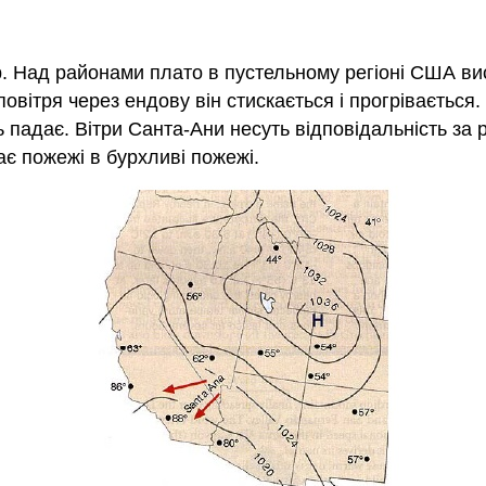
ер. Над районами плато в пустельному регіоні США ви
я повітря через ендову він стискається і прогріваєтьс
ь падає. Вітри Санта-Ани несуть відповідальність за
ає пожежі в бурхливі пожежі.