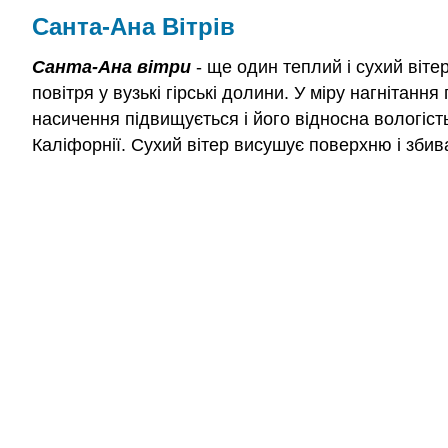
Санта-Ана Вітрів
Санта-Ана вітри
- ще один теплий і сухий віт
повітря у вузькі гірські долини. У міру нагнітанн
насичення підвищується і його відносна вологіст
Каліфорнії. Сухий вітер висушує поверхню і збив