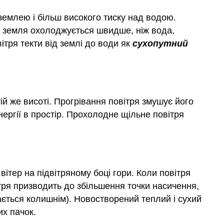
землею і більш високого тиску над водою.
і земля охолоджується швидше, ніж вода,
тря текти від землі до води як
сухопутний
ій же висоті. Прогрівання повітря змушує його
енергії в простір. Прохолодне щільне повітря
вітер на підвітряному боці гори. Коли повітря
вітря призводить до збільшення точки насичення,
ається колишнім). Новостворений теплий і сухий
их пачок.