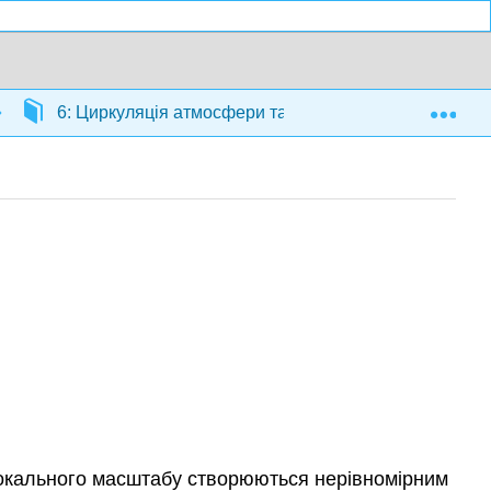
Exp
6: Циркуляція атмосфери та океану
6.5: Ві
и локального масштабу створюються нерівномірним