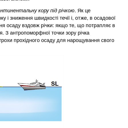
нтинентальну кору під річкою
. Як це
 і зниження швидкості течії і, отже, в осадової
ня осаду вздовж річки: якщо те, що потрапляє в
ся. З антропоморфної точки зору річка
и трохи прохідного осаду для нарощування свого