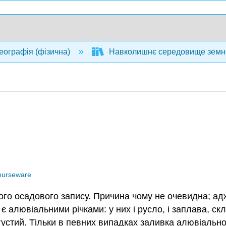
еографія (фізична)
Навколишнє середовище земної
urseware
го осадового запису. Причина чому не очевидна; адже
, є алювіальними річками: у них і русло, і заплава, с
устий. Тільки в певних випадках заливка алювіально