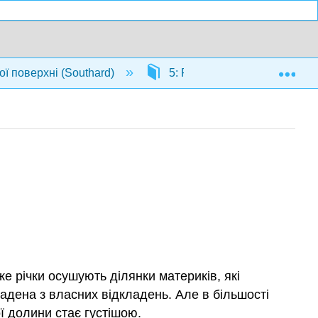
Exp
 поверхні (Southard)
5: Річки
5.11: Річк
 річки осушують ділянки материків, які
кладена з власних відкладень. Але в більшості
ї долини стає густішою.