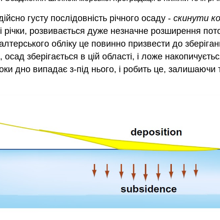
дійсно густу послідовність річного осаду -
скинути ко
 річки, розвивається дуже незначне розширення потоку
алтерського обліку це повинно призвести до зберіган
 осад зберігається в цій області, і ложе накопичуєть
оки дно випадає з-під нього, і робить це, залишаюч