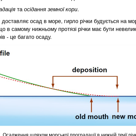
адація
та
осідання земної кори
.
 і доставляє осад в море, гирло річки будується на м
 що в самому нижньому протязі річки має бути невели
ів - це багато осаду.
 Осадження шляхом морської проградації в нижній течії річ