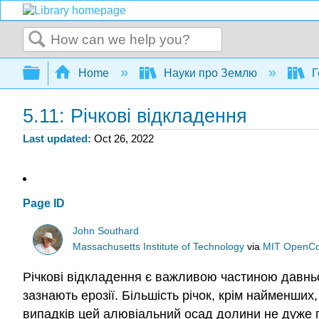
Search
Expand/collapse global hierarchy
Home
Науки про Землю
Г
5.11: Річкові відкладення
Last updated
Oct 26, 2022
Page ID
John Southard
Massachusetts Institute of Technology
via
MIT OpenCo
Річкові відкладення є важливою частиною давньо
зазнають ерозії. Більшість річок, крім найменших
випадків цей алювіальний осад долини не дуже г