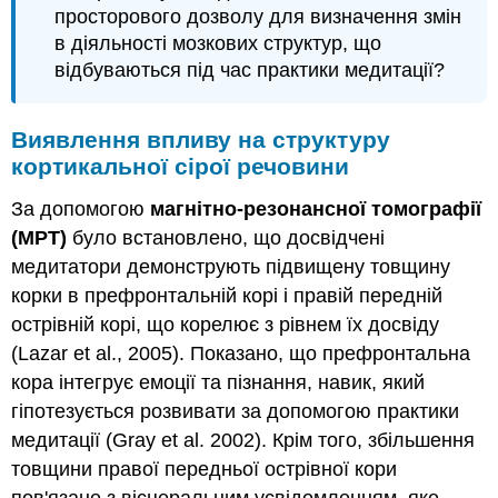
просторового дозволу для визначення змін
в діяльності мозкових структур, що
відбуваються під час практики медитації?
Виявлення впливу на структуру
кортикальної сірої речовини
За допомогою
магнітно-резонансної томографії
(МРТ)
було встановлено, що досвідчені
медитатори демонструють підвищену товщину
корки в префронтальній корі і правій передній
острівній корі, що корелює з рівнем їх досвіду
(Lazar et al., 2005). Показано, що префронтальна
кора інтегрує емоції та пізнання, навик, який
гіпотезується розвивати за допомогою практики
медитації (Gray et al. 2002). Крім того, збільшення
товщини правої передньої острівної кори
пов'язане з вісцеральним усвідомленням, яке