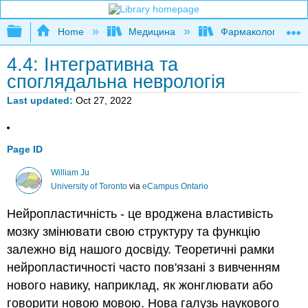
Expand/collapse global hierarchy
Home
Медицина
Фармакологія та н
4.4: Інтегративна та
споглядальна неврологія
Last updated
Oct 27, 2022
Page ID
William Ju
University of Toronto
via
eCampus Ontario
Нейропластичність - це вроджена властивість
мозку змінювати свою структуру та функцію
залежно від нашого досвіду. Теоретичні рамки
нейропластичності часто пов'язані з вивченням
нового навику, наприклад, як жонглювати або
говорити новою мовою. Нова галузь наукового