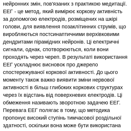
нейронних змін, пов'язаних з практикою медитації.
ЕЕГ - це метод, який вимірює коркову активність
за допомогою електродів, розміщених на шкірі
голови, для виявлення позаклітинних струмів, що
виробляються постсинаптичними верхівковими
дендритами пірамідних нейронів. Ці електричні
сигнали, однак, спотворюються, коли вони
проходять через череп. В результаті використання
ЕЕГ ускладнює висновок про джерело
спостережуваної коркової активності. До цього
моменту також важко виявити зміни нервової
активності в більш глибоких коркових структурах
через їх відстань від поверхневих електродів. Ці
обмеження називають зворотною задачею ЕЕГ.
Перевага ЕЕГ полягає в тому, що методика
пропонує високий ступінь тимчасової роздільної
здатності, оскільки вона може бути використана