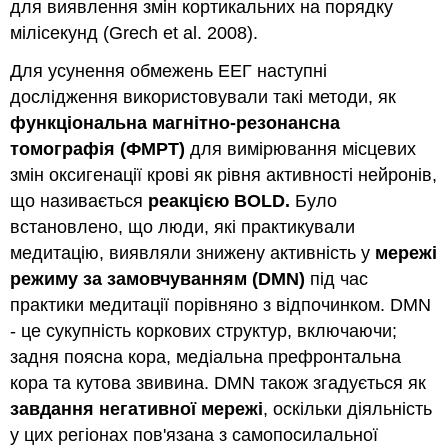
для виявлення змін кортикальних на порядку
мілісекунд (Grech et al. 2008).
Для усунення обмежень ЕЕГ наступні
дослідження використовували такі методи, як
функціональна магнітно-резонансна
томографія (ФМРТ)
для вимірювання місцевих
змін оксигенації крові як рівня активності нейронів,
що називається
реакцією BOLD.
Було
встановлено, що люди, які практикували
медитацію, виявляли знижену активність у
мережі
режиму за замовчуванням (DMN)
під час
практики медитації порівняно з відпочинком. DMN
- це сукупність коркових структур, включаючи;
задня поясна кора, медіальна префронтальна
кора та кутова звивина. DMN також згадується як
завдання негативної мережі
, оскільки діяльність
у цих регіонах пов'язана з самопосилальної