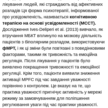
лікування людей, які страждають від афективних
розладів Ця форма психотерапії, інформованої
про усвідомленість, називається
когнітивною
терапією на основі усвідомленості (MCCT).
Дослідження Ives-Deliperi et al. (2013) вивчало, як
втручання МБКТ вплинуло на мозкову діяльність
пацієнтів з біполярним розладом, використовуючи
фМРТ,
і як ці зміни були пов'язані з поведінковими
факторами, такими як тривожність та емоційна
регуляція. Після лікування у пацієнтів було
виявлено покращення тривожності та емоційної
регуляції. Крім того, пацієнти виявили зниження
активації MPFC під час завдання уважності
порівняно з контролем. Це вказує на те, що
практика уважності пригнічує активність у мережі
режиму за замовчуванням для поліпшення
регулювання уваги під час практики уважності.