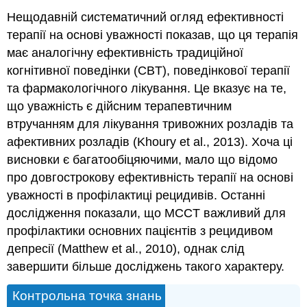
Нещодавній систематичний огляд ефективності
терапії на основі уважності показав, що ця терапія
має аналогічну ефективність традиційної
когнітивної поведінки (CBT), поведінкової терапії
та фармакологічного лікування. Це вказує на те,
що уважність є дійсним терапевтичним
втручанням для лікування тривожних розладів та
афективних розладів (Khoury et al., 2013). Хоча ці
висновки є багатообіцяючими, мало що відомо
про довгострокову ефективність терапії на основі
уважності в профілактиці рецидивів. Останні
дослідження показали, що MCCT важливий для
профілактики основних пацієнтів з рецидивом
депресії (Matthew et al., 2010), однак слід
завершити більше досліджень такого характеру.
Контрольна точка знань