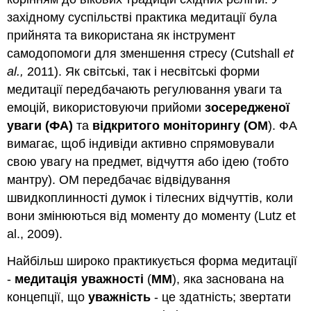
західному суспільстві практика медитації була
прийнята та використана як інструмент
самодопомоги для зменшення стресу (Cutshall
et
al.,
2011). Як світські, так і несвітські форми
медитації передбачають регулювання уваги та
емоцій, використовуючи прийоми
зосередженої
уваги (ФА)
та
відкритого моніторингу (ОМ
). ФА
вимагає, щоб індивіди активно спрямовували
свою увагу на предмет, відчуття або ідею (тобто
мантру). ОМ передбачає відвідування
швидкоплинності думок і тілесних відчуттів, коли
вони змінюються від моменту до моменту (Lutz et
al., 2009).
Найбільш широко практикується форма медитації
-
медитація уважності
(
ММ
), яка заснована на
концепції, що
уважність
- це здатність; звертати