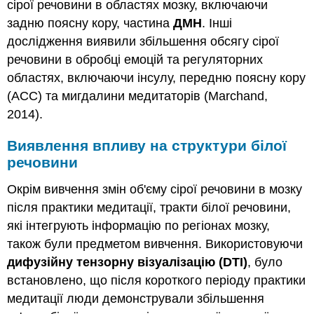
сірої речовини в областях мозку, включаючи
задню поясну кору, частина
ДМН
. Інші
дослідження виявили збільшення обсягу сірої
речовини в обробці емоцій та регуляторних
областях, включаючи інсулу, передню поясну кору
(ACC) та мигдалини медитаторів (Marchand,
2014).
Виявлення впливу на структури білої
речовини
Окрім вивчення змін об'єму сірої речовини в мозку
після практики медитації, тракти білої речовини,
які інтегрують інформацію по регіонах мозку,
також були предметом вивчення. Використовуючи
дифузійну тензорну візуалізацію (DTI)
, було
встановлено, що після короткого періоду практики
медитації люди демонстрували збільшення