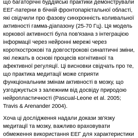
що багаторічні буддійські практики демонстрували
ЕЕГ-патерни в бічній фронтопарієтальної області,
які свідчили про фазову синхронність коливальної
активності гамма-діапазону (25-70 Гц). Ця модель
коркової активності була пов'язана з інтеграцією
інформації через нейронні мережі через
короткострокові та довгострокові синаптичні зміни,
які лежать в основі процесів когнітивної та
афективної регуляції. Ці висновки свідчать про те,
що практика медитації може сприяти
функціональним змінам активності в мозку, що
узгоджується з залежним від досвіду природою
нейропластичності (Pascual-Leone et al. 2005;
Travis & Arenander 2004).
Хоча ці дослідження надали докази зв'язку
медитації та мозку, важливо враховувати
обмеження використання ЕЕГ для характеристики