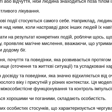
і або відчуття, ніби людина знаходиться поза тілом і
тливого лікування.
і події стосуються самого себе. Наприклад, людина,
я над ними, коли насправді двоє інших людей їх наві
ати на результат конкретних подій, роблячи щось, що
у, проявляє магічне мислення, вважаючи, що утрима
 додому біг.
я, почуття та поведінки, яка розвивається протягом
ще (оточення та життєві ситуації) та успадковані ха
 досвіду та поведінки, яка значно відхиляється від о
ослого віку і присутній у різних контекстах. Ця моде
 міжособистісне функціонування та контроль імпульсі
ься хорошими чи поганими, складають особистість.
их особистих стосунків, що характеризується чергува