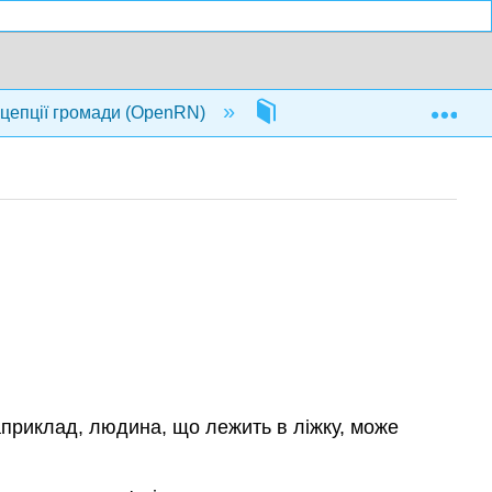
Exp
нцепції громади (OpenRN)
10: Розлади особистості
Наприклад, людина, що лежить в ліжку, може