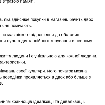
з втратою пам'яті.
 яка здійснює покупки в магазині, бачить двох
ть не помічають.
 не має ніякого відношення до обставин.
ння пульта дистанційного керування в певному
 життя людини і є унікальною для кожної людини.
рактеристики.
чікувань своєї культури. Його початок можна
ль поведінки проявляється в двох або більше з
в.
нням крайнощів ідеалізації та девальвації.