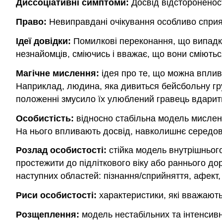
Диссоціативні симптоми:
Досвід відстороненост
Право:
Невиправдані очікування особливо сприя
Ідеї довідки:
Помилкові переконання, що випадков
незнайомців, сміючись і вважає, що вони сміютьс
Магічне мислення:
ідея про те, що можна вплив
Наприклад, людина, яка дивиться бейсбольну гр
положенні змусило їх улюблений гравець вдарити
Особистість:
відносно стабільна модель мисленн
На нього впливають досвід, навколишнє середови
Розлад особистості:
стійка модель внутрішнього
простежити до підліткового віку або раннього дор
наступних областей: пізнання/сприйняття, афект,
Риси особистості:
характеристики, які вважают
Розщеплення:
модель нестабільних та інтенсивн