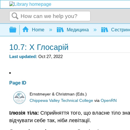
Search
Expand/collapse global hierarchy
Home
Медицина
Сестрин
10.7: X Глосарій
Last updated
Oct 27, 2022
Page ID
Ernstmeyer & Christman (Eds.)
Chippewa Valley Technical College
via
OpenRN
Ілюзія тіла:
Сприйняття того, що власне тіло зна
відчувати себе так, ніби левітації.