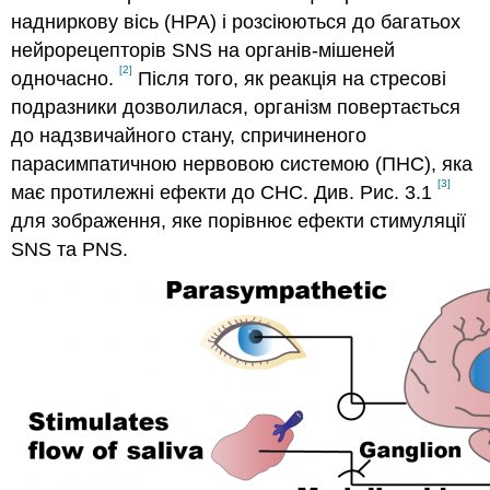
надниркову вісь (HPA) і розсіюються до багатьох
нейрорецепторів SNS на органів-мішеней
[2]
одночасно.
Після того, як реакція на стресові
подразники дозволилася, організм повертається
до надзвичайного стану, спричиненого
парасимпатичною нервовою системою (ПНС), яка
[3]
має протилежні ефекти до СНС. Див. Рис. 3.1
для зображення, яке порівнює ефекти стимуляції
SNS та PNS.