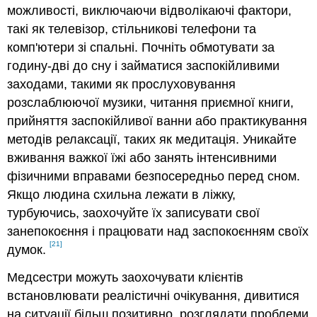
можливості, виключаючи відволікаючі фактори,
такі як телевізор, стільникові телефони та
комп'ютери зі спальні. Почніть обмотувати за
годину-дві до сну і займатися заспокійливими
заходами, такими як прослуховування
розслаблюючої музики, читання приємної книги,
прийняття заспокійливої ванни або практикування
методів релаксації, таких як медитація. Уникайте
вживання важкої їжі або занять інтенсивними
фізичними вправами безпосередньо перед сном.
Якщо людина схильна лежати в ліжку,
турбуючись, заохочуйте їх записувати свої
занепокоєння і працювати над заспокоєнням своїх
[21]
думок.
Медсестри можуть заохочувати клієнтів
встановлювати реалістичні очікування, дивитися
на ситуації більш позитивно, розглядати проблеми