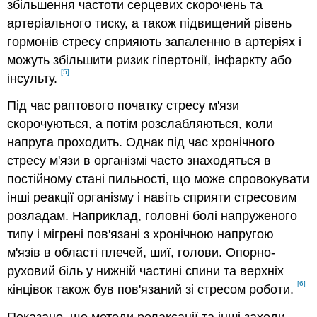
збільшення частоти серцевих скорочень та
артеріального тиску, а також підвищений рівень
гормонів стресу сприяють запаленню в артеріях і
можуть збільшити ризик гіпертонії, інфаркту або
[5]
інсульту.
Під час раптового початку стресу м'язи
скорочуються, а потім розслабляються, коли
напруга проходить. Однак під час хронічного
стресу м'язи в організмі часто знаходяться в
постійному стані пильності, що може спровокувати
інші реакції організму і навіть сприяти стресовим
розладам. Наприклад, головні болі напруженого
типу і мігрені пов'язані з хронічною напругою
м'язів в області плечей, шиї, голови. Опорно-
руховий біль у нижній частині спини та верхніх
[6]
кінцівок також був пов'язаний зі стресом роботи.