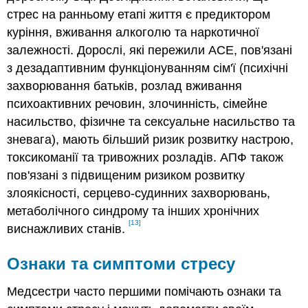
стрес на ранньому етапі життя є предиктором
куріння, вживання алкоголю та наркотичної
залежності. Дорослі, які пережили ACE, пов'язані
з дезадаптивним функціонуванням сім'ї (психічні
захворювання батьків, розлад вживання
психоактивних речовин, злочинність, сімейне
насильство, фізичне та сексуальне насильство та
зневага), мають більший ризик розвитку настрою,
токсикоманії та тривожних розладів. АПФ також
пов'язані з підвищеним ризиком розвитку
злоякісності, серцево-судинних захворювань,
метаболічного синдрому та інших хронічних
[13]
виснажливих станів.
Ознаки та симптоми стресу
Медсестри часто першими помічають ознаки та