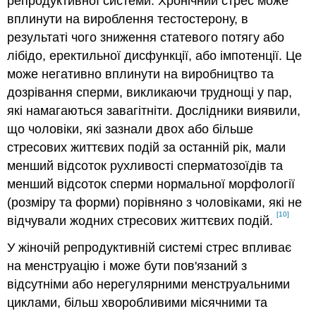
репродуктивної системи. Хронічний стрес може
вплинути на вироблення тестостерону, в
результаті чого зниження статевого потягу або
лібідо, еректильної дисфункції, або імпотенції. Це
може негативно вплинути на виробництво та
дозрівання сперми, викликаючи труднощі у пар,
які намагаються завагітніти. Дослідники виявили,
що чоловіки, які зазнали двох або більше
стресових життєвих подій за останній рік, мали
менший відсоток рухливості сперматозоїдів та
менший відсоток сперми нормальної морфології
(розміру та форми) порівняно з чоловіками, які не
[10]
відчували жодних стресових життєвих подій.
У жіночій репродуктивній системі стрес впливає
на менструацію і може бути пов'язаний з
відсутніми або нерегулярними менструальними
циклами, більш хворобливими місячними та