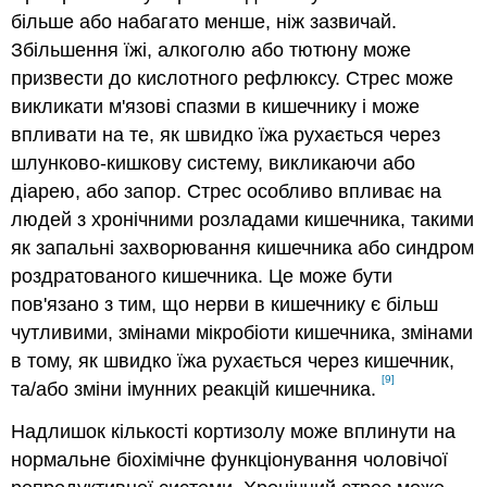
більше або набагато менше, ніж зазвичай.
Збільшення їжі, алкоголю або тютюну може
призвести до кислотного рефлюксу. Стрес може
викликати м'язові спазми в кишечнику і може
впливати на те, як швидко їжа рухається через
шлунково-кишкову систему, викликаючи або
діарею, або запор. Стрес особливо впливає на
людей з хронічними розладами кишечника, такими
як запальні захворювання кишечника або синдром
роздратованого кишечника. Це може бути
пов'язано з тим, що нерви в кишечнику є більш
чутливими, змінами мікробіоти кишечника, змінами
в тому, як швидко їжа рухається через кишечник,
[9]
та/або зміни імунних реакцій кишечника.
Надлишок кількості кортизолу може вплинути на
нормальне біохімічне функціонування чоловічої