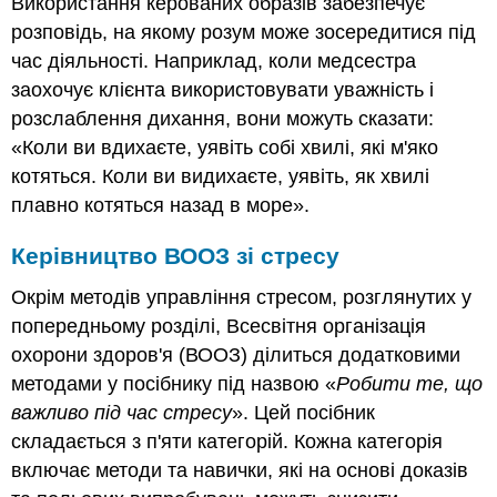
Використання керованих образів забезпечує
розповідь, на якому розум може зосередитися під
час діяльності. Наприклад, коли медсестра
заохочує клієнта використовувати уважність і
розслаблення дихання, вони можуть сказати:
«Коли ви вдихаєте, уявіть собі хвилі, які м'яко
котяться. Коли ви видихаєте, уявіть, як хвилі
плавно котяться назад в море».
Керівництво ВООЗ зі стресу
Окрім методів управління стресом, розглянутих у
попередньому розділі, Всесвітня організація
охорони здоров'я (ВООЗ) ділиться додатковими
методами у посібнику під назвою «
Робити те, що
важливо під час стресу
». Цей посібник
складається з п'яти категорій. Кожна категорія
включає методи та навички, які на основі доказів