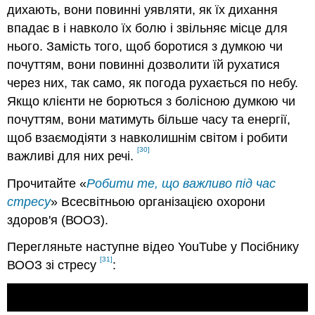
дихають, вони повинні уявляти, як їх дихання
впадає в і навколо їх болю і звільняє місце для
нього. Замість того, щоб боротися з думкою чи
почуттям, вони повинні дозволити їй рухатися
через них, так само, як погода рухається по небу.
Якщо клієнти не борються з болісною думкою чи
почуттям, вони матимуть більше часу та енергії,
щоб взаємодіяти з навколишнім світом і робити
[30]
важливі для них речі.
Прочитайте «
Робити те, що важливо під час
стресу
» Всесвітньою організацією охорони
здоров'я (ВООЗ).
Перегляньте наступне відео YouTube у Посібнику
[31]
ВООЗ зі стресу
: