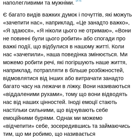
[25]
наполегливими та мужніми.
Є багато видів важких думок і почуттів, які можуть
«зачепити нас», наприклад, «Це занадто важко»,
«Я здаюся», «Я ніколи цього не отримаю», «Вони
не повинні були цього робити» або спогади про
важкі події, що відбулися в нашому житті. Коли
нас «зачепили», наша поведінка змінюється. Ми
можемо робити речі, які погіршують наше життя,
наприклад, потрапляти в більше розбіжностей,
відмовлятися від інших або витрачати занадто
багато часу на лежачи в ліжку. Вони називаються
«віддаленими рухами», тому що вони відводять
нас від наших цінностей. Іноді емоції стають
настільки сильними, що відчувають себе
емоційними бурями. Однак ми можемо
«відчепити» себе, зосередившись та займаючись
тим, що ми робимо, що називається