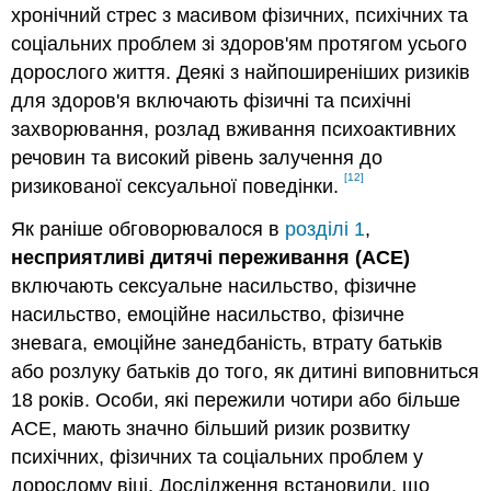
хронічний стрес з масивом фізичних, психічних та
соціальних проблем зі здоров'ям протягом усього
дорослого життя. Деякі з найпоширеніших ризиків
для здоров'я включають фізичні та психічні
захворювання, розлад вживання психоактивних
речовин та високий рівень залучення до
[12]
ризикованої сексуальної поведінки.
Як раніше обговорювалося в
розділі 1
,
несприятливі дитячі переживання (ACE)
включають сексуальне насильство, фізичне
насильство, емоційне насильство, фізичне
зневага, емоційне занедбаність, втрату батьків
або розлуку батьків до того, як дитині виповниться
18 років. Особи, які пережили чотири або більше
ACE, мають значно більший ризик розвитку
психічних, фізичних та соціальних проблем у
дорослому віці. Дослідження встановили, що