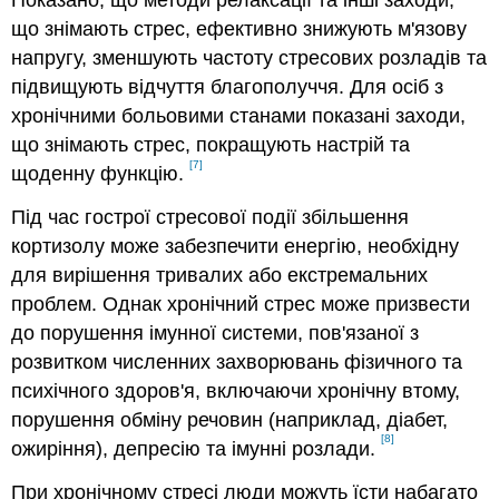
Показано, що методи релаксації та інші заходи,
що знімають стрес, ефективно знижують м'язову
напругу, зменшують частоту стресових розладів та
підвищують відчуття благополуччя. Для осіб з
хронічними больовими станами показані заходи,
що знімають стрес, покращують настрій та
[7]
щоденну функцію.
Під час гострої стресової події збільшення
кортизолу може забезпечити енергію, необхідну
для вирішення тривалих або екстремальних
проблем. Однак хронічний стрес може призвести
до порушення імунної системи, пов'язаної з
розвитком численних захворювань фізичного та
психічного здоров'я, включаючи хронічну втому,
порушення обміну речовин (наприклад, діабет,
[8]
ожиріння), депресію та імунні розлади.
При хронічному стресі люди можуть їсти набагато