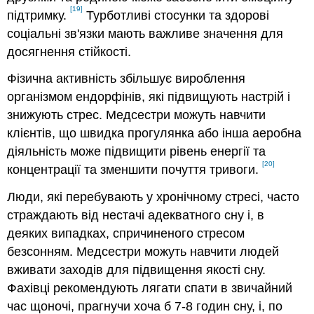
[19]
підтримку.
Турботливі стосунки та здорові
соціальні зв'язки мають важливе значення для
досягнення стійкості.
Фізична активність збільшує вироблення
організмом ендорфінів, які підвищують настрій і
знижують стрес. Медсестри можуть навчити
клієнтів, що швидка прогулянка або інша аеробна
діяльність може підвищити рівень енергії та
[20]
концентрації та зменшити почуття тривоги.
Люди, які перебувають у хронічному стресі, часто
страждають від нестачі адекватного сну і, в
деяких випадках, спричиненого стресом
безсонням. Медсестри можуть навчити людей
вживати заходів для підвищення якості сну.
Фахівці рекомендують лягати спати в звичайний
час щоночі, прагнучи хоча б 7-8 годин сну, і, по