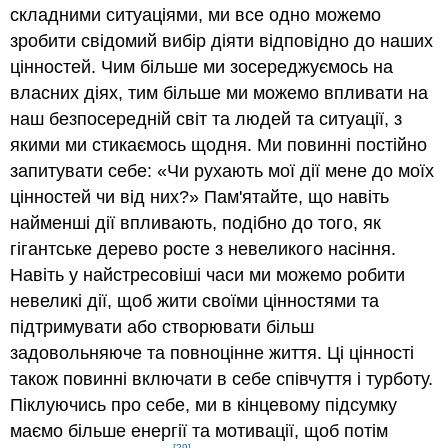
складними ситуаціями, ми все одно можемо
зробити свідомий вибір діяти відповідно до наших
цінностей. Чим більше ми зосереджуємось на
власних діях, тим більше ми можемо впливати на
наш безпосередній світ та людей та ситуації, з
якими ми стикаємось щодня. Ми повинні постійно
запитувати себе: «Чи рухають мої дії мене до моїх
цінностей чи від них?» Пам'ятайте, що навіть
найменші дії впливають, подібно до того, як
гігантське дерево росте з невеликого насіння.
Навіть у найстресовіші часи ми можемо робити
невеликі дії, щоб жити своїми цінностями та
підтримувати або створювати більш
задовольняюче та повноцінне життя. Ці цінності
також повинні включати в себе співчуття і турботу.
Піклуючись про себе, ми в кінцевому підсумку
маємо більше енергії та мотивації, щоб потім
[29]