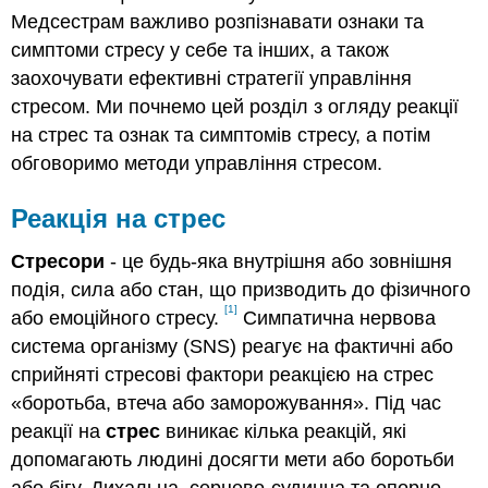
Медсестрам важливо розпізнавати ознаки та
симптоми стресу у себе та інших, а також
заохочувати ефективні стратегії управління
стресом. Ми почнемо цей розділ з огляду реакції
на стрес та ознак та симптомів стресу, а потім
обговоримо методи управління стресом.
Реакція на стрес
Стресори
- це будь-яка внутрішня або зовнішня
подія, сила або стан, що призводить до фізичного
[1]
або емоційного стресу.
Симпатична нервова
система організму (SNS) реагує на фактичні або
сприйняті стресові фактори реакцією на стрес
«боротьба, втеча або заморожування». Під час
реакції на
стрес
виникає кілька реакцій, які
допомагають людині досягти мети або боротьби