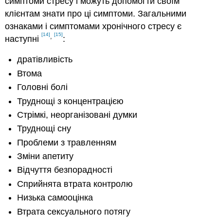
симптоми стресу і можуть допомогти своїм
клієнтам знати про ці симптоми. Загальними
ознаками і симптомами хронічного стресу є
[14]
[15]
,
наступні
:
дратівливість
Втома
Головні болі
Труднощі з концентрацією
Стрімкі, неорганізовані думки
Труднощі сну
Проблеми з травленням
Зміни апетиту
Відчуття безпорадності
Сприйнята втрата контролю
Низька самооцінка
Втрата сексуального потягу