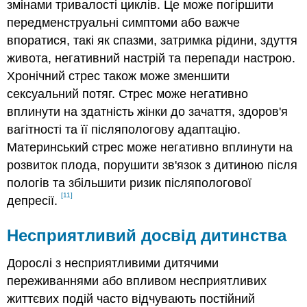
змінами тривалості циклів. Це може погіршити
передменструальні симптоми або важче
впоратися, такі як спазми, затримка рідини, здуття
живота, негативний настрій та перепади настрою.
Хронічний стрес також може зменшити
сексуальний потяг. Стрес може негативно
вплинути на здатність жінки до зачаття, здоров'я
вагітності та її післяпологову адаптацію.
Материнський стрес може негативно вплинути на
розвиток плода, порушити зв'язок з дитиною після
пологів та збільшити ризик післяпологової
[11]
депресії.
Несприятливий досвід дитинства
Дорослі з несприятливими дитячими
переживаннями або впливом несприятливих
життєвих подій часто відчувають постійний