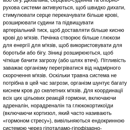
або бігу. Дихальна, серцево-судинна та опорно-
рухова системи активуються, щоб швидко дихати,
стимулювати серце перекачувати більше крові,
розширювати судини та підвищувати
артеріальний тиск, щоб доставляти більше кисню
крові до м'язів. Печінка створює більше глюкози
для енергії для м'язів, щоб використовувати для
боротьби або бігу. Зіниці розширюються, щоб
чіткіше бачити загрозу (або шлях втечі). Пітливість
заважає організму перегріватися від надмірного
скорочення м'язів. Оскільки травна система не
потрібна в цей час загрози, організм шунтує багату
киснем кров до скелетних м'язів. Для координації
всіх цих цільових реакцій гормони, включаючи
адреналін, норадреналін та глюкокортикоїди
(включаючи кортизол, який часто називають
«гормоном стресу»), вивільняються ендокринною
системою через гіпоталамо-гіпофізарно-