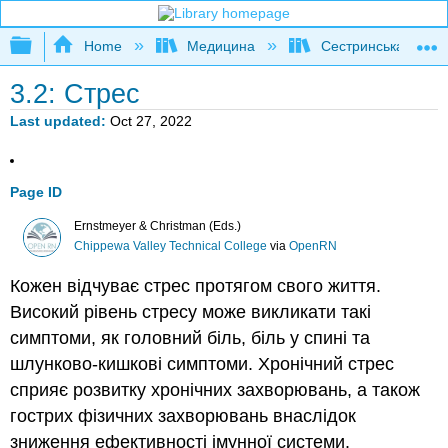
Expand/collapse global hierarchy
Home
Медицина
Сестринська
3.2: Стрес
Last updated
Oct 27, 2022
Page ID
Ernstmeyer & Christman (Eds.)
Chippewa Valley Technical College
via
OpenRN
Кожен відчуває стрес протягом свого життя.
Високий рівень стресу може викликати такі
симптоми, як головний біль, біль у спині та
шлунково-кишкові симптоми. Хронічний стрес
сприяє розвитку хронічних захворювань, а також
гострих фізичних захворювань внаслідок
зниження ефективності імунної системи.