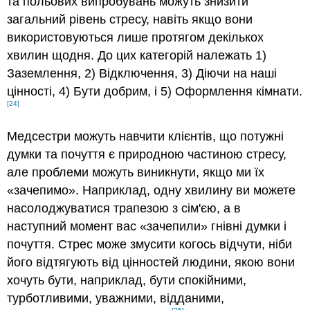
та польових випробувань можуть знизити
загальний рівень стресу, навіть якщо вони
використовуються лише протягом декількох
хвилин щодня. До цих категорій належать 1)
Заземлення, 2) Відключення, 3) Діючи на наші
цінності, 4) Бути добрим, і 5) Оформлення кімнати.
[24]
Медсестри можуть навчити клієнтів, що потужні
думки та почуття є природною частиною стресу,
але проблеми можуть виникнути, якщо ми їх
«зачепимо». Наприклад, одну хвилину ви можете
насолоджуватися трапезою з сім'єю, а в
наступний момент вас «зачепили» гнівні думки і
почуття. Стрес може змусити когось відчути, ніби
його відтягують від цінностей людини, якою вони
хочуть бути, наприклад, бути спокійними,
турботливими, уважними, відданими,