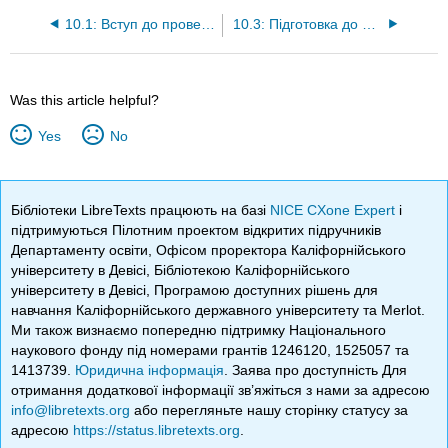
10.1: Вступ до проведення переписів та картографування
10.3: Підготовка до перепису
Was this article helpful?
Yes
No
Бібліотеки LibreTexts працюють на базі
NICE CXone Expert
і
підтримуються Пілотним проектом відкритих підручників
Департаменту освіти, Офісом проректора Каліфорнійського
університету в Девісі, Бібліотекою Каліфорнійського
університету в Девісі, Програмою доступних рішень для
навчання Каліфорнійського державного університету та Merlot.
Ми також визнаємо попередню підтримку Національного
наукового фонду під номерами грантів 1246120, 1525057 та
1413739.
Юридична інформація
. Заява про доступність Для
отримання додаткової інформації зв’яжіться з нами за адресою
info@libretexts.org
або перегляньте нашу сторінку статусу за
адресою
https://status.libretexts.org
.