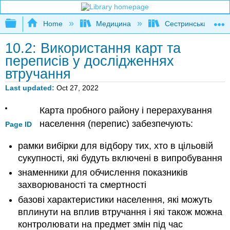
Expand/collapse global hierarchy
Home
Медицина
Сестринська
10.2: Використання карт та
переписів у дослідженнях
втручання
Last updated
Oct 27, 2022
Карта пробного району і перерахування
населення (перепис) забезпечують:
Page ID
рамки вибірки для відбору тих, хто в цільовій
сукупності, які будуть включені в випробування
знаменники для обчислення показників
захворюваності та смертності
базові характеристики населення, які можуть
вплинути на вплив втручання і які також можна
контролювати на предмет змін під час