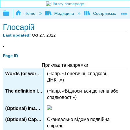
Expand/collapse global hierarchy
Home
Медицина
Сестринська
Глосарій
Last updated
Oct 27, 2022
Page ID
Приклад та напрямки
(Напр. «Генетичні, спадкові,
ДНК...»)
(Напр. «Відноситься до генів або
спадковості»)
Скандально відома подвійна
спіраль