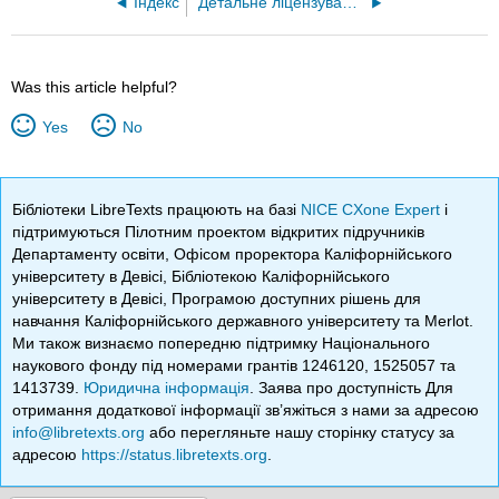
Індекс
Детальне ліцензування
Was this article helpful?
Yes
No
Бібліотеки LibreTexts працюють на базі
NICE CXone Expert
і
підтримуються Пілотним проектом відкритих підручників
Департаменту освіти, Офісом проректора Каліфорнійського
університету в Девісі, Бібліотекою Каліфорнійського
університету в Девісі, Програмою доступних рішень для
навчання Каліфорнійського державного університету та Merlot.
Ми також визнаємо попередню підтримку Національного
наукового фонду під номерами грантів 1246120, 1525057 та
1413739.
Юридична інформація
. Заява про доступність Для
отримання додаткової інформації зв’яжіться з нами за адресою
info@libretexts.org
або перегляньте нашу сторінку статусу за
адресою
https://status.libretexts.org
.