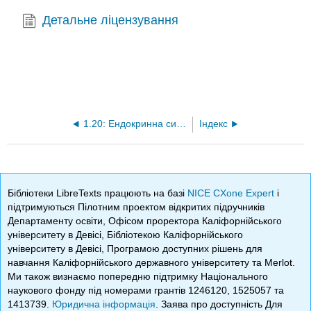
Детальне ліцензування
1.20: Ендокринна система
Індекс
Бібліотеки LibreTexts працюють на базі
NICE CXone Expert
і
підтримуються Пілотним проектом відкритих підручників
Департаменту освіти, Офісом проректора Каліфорнійського
університету в Девісі, Бібліотекою Каліфорнійського
університету в Девісі, Програмою доступних рішень для
навчання Каліфорнійського державного університету та Merlot.
Ми також визнаємо попередню підтримку Національного
наукового фонду під номерами грантів 1246120, 1525057 та
1413739.
Юридична інформація
. Заява про доступність Для