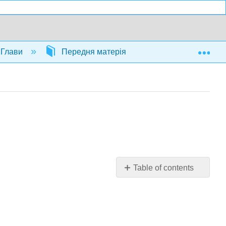
Exp
Глави
Передня матерія
Назва сторінки
Table of contents
No
headers