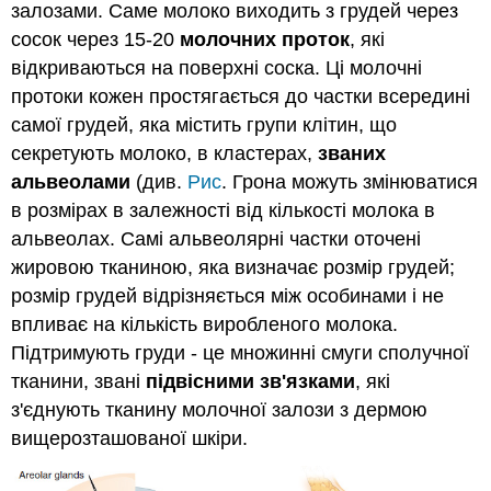
залозами. Саме молоко виходить з грудей через
на
сосок через 15-20
молочних проток
, які
розуміння
відкриваються на поверхні соска. Ці молочні
протоки кожен простягається до частки всередині
самої грудей, яка містить групи клітин, що
секретують молоко, в кластерах,
званих
альвеолами
(див.
Рис
. Грона можуть змінюватися
в розмірах в залежності від кількості молока в
альвеолах. Самі альвеолярні частки оточені
жировою тканиною, яка визначає розмір грудей;
розмір грудей відрізняється між особинами і не
впливає на кількість виробленого молока.
Підтримують груди - це множинні смуги сполучної
тканини, звані
підвісними зв'язками
, які
з'єднують тканину молочної залози з дермою
вищерозташованої шкіри.