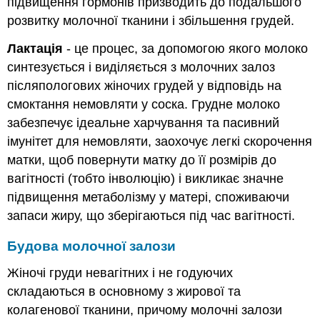
підвищення гормонів призводить до подальшого
розвитку молочної тканини і збільшення грудей.
Лактація
- це процес, за допомогою якого молоко
синтезується і виділяється з молочних залоз
післяпологових жіночих грудей у відповідь на
смоктання немовляти у соска. Грудне молоко
забезпечує ідеальне харчування та пасивний
імунітет для немовляти, заохочує легкі скорочення
матки, щоб повернути матку до її розмірів до
вагітності (тобто інволюцію) і викликає значне
підвищення метаболізму у матері, споживаючи
запаси жиру, що зберігаються під час вагітності.
Будова молочної залози
Жіночі груди невагітних і не годуючих
складаються в основному з жирової та
колагенової тканини, причому молочні залози