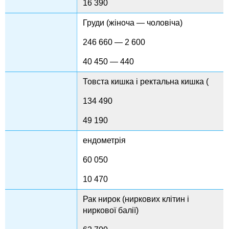
16 390
Груди (жіноча — чоловіча)
246 660 — 2 600
40 450 — 440
Товста кишка і ректальна кишка (
134 490
49 190
ендометрія
60 050
10 470
Рак нирок (ниркових клітин і
ниркової балії)