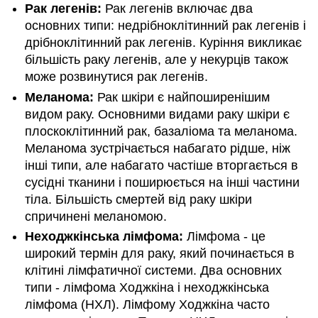
Рак легенів:
Рак легенів включає два
основних типи: недрібноклітинний рак легенів і
дрібноклітинний рак легенів. Куріння викликає
більшість раку легенів, але у некурців також
може розвинутися рак легенів.
Меланома:
Рак шкіри є найпоширенішим
видом раку. Основними видами раку шкіри є
плоскоклітинний рак, базаліома та меланома.
Меланома зустрічається набагато рідше, ніж
інші типи, але набагато частіше вторгається в
сусідні тканини і поширюється на інші частини
тіла. Більшість смертей від раку шкіри
спричинені меланомою.
Неходжкінська лімфома:
Лімфома - це
широкий термін для раку, який починається в
клітині лімфатичної системи. Два основних
типи - лімфома Ходжкіна і неходжкінська
лімфома (НХЛ). Лімфому Ходжкіна часто