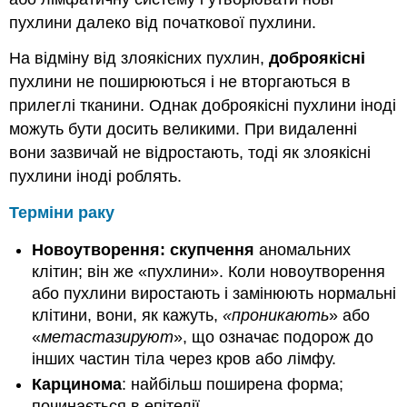
пухлини далеко від початкової пухлини.
На відміну від злоякісних пухлин,
доброякісні
пухлини не поширюються і не вторгаються в
прилеглі тканини. Однак доброякісні пухлини іноді
можуть бути досить великими. При видаленні
вони зазвичай не відростають, тоді як злоякісні
пухлини іноді роблять.
Терміни раку
Новоутворення: скупчення
аномальних
клітин; він же «пухлини». Коли новоутворення
або пухлини виростають і замінюють нормальні
клітини, вони, як кажуть,
«проникають
» або
«
метастазируют
», що означає подорож до
інших частин тіла через кров або лімфу.
Карцинома
: найбільш поширена форма;
починається в епітелії.