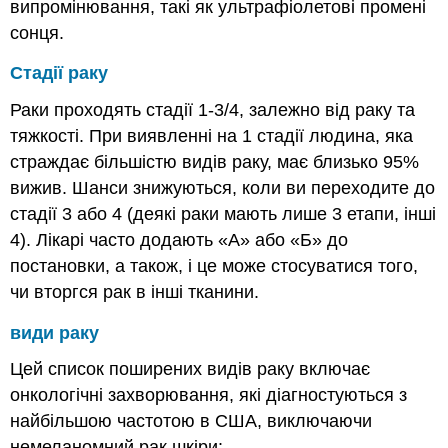
випромінювання, такі як ультрафіолетові промені
сонця.
Стадії раку
Раки проходять стадії 1-3/4, залежно від раку та
тяжкості. При виявленні на 1 стадії людина, яка
страждає більшістю видів раку, має близько 95%
вижив. Шанси знижуються, коли ви переходите до
стадії 3 або 4 (деякі раки мають лише 3 етапи, інші
4). Лікарі часто додають «А» або «Б» до
постановки, а також, і це може стосуватися того,
чи вторгся рак в інші тканини.
види раку
Цей список поширених видів раку включає
онкологічні захворювання, які діагностуються з
найбільшою частотою в США, виключаючи
немеланомний рак шкіри: