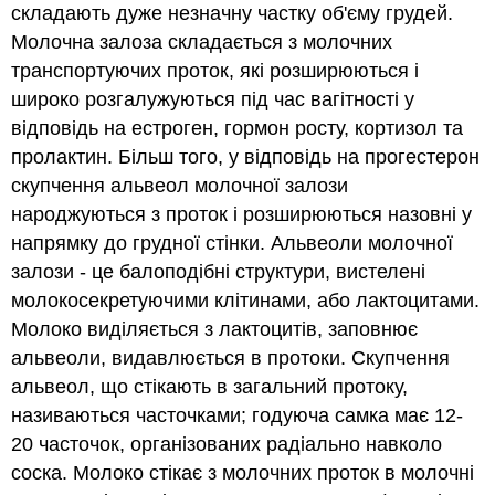
складають дуже незначну частку об'єму грудей.
Молочна залоза складається з молочних
транспортуючих проток, які розширюються і
широко розгалужуються під час вагітності у
відповідь на естроген, гормон росту, кортизол та
пролактин. Більш того, у відповідь на прогестерон
скупчення альвеол молочної залози
народжуються з проток і розширюються назовні у
напрямку до грудної стінки. Альвеоли молочної
залози - це балоподібні структури, вистелені
молокосекретуючими клітинами, або лактоцитами.
Молоко виділяється з лактоцитів, заповнює
альвеоли, видавлюється в протоки. Скупчення
альвеол, що стікають в загальний протоку,
називаються часточками; годуюча самка має 12-
20 часточок, організованих радіально навколо
соска. Молоко стікає з молочних проток в молочні