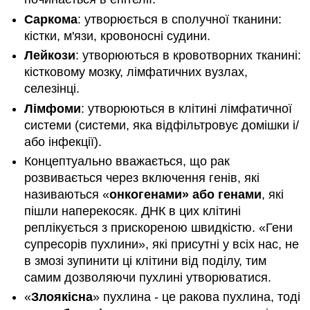
Саркома
: утворюється в сполучної тканини:
кістки, м'язи, кровоносні судини.
Лейкози
: утворюються в кровотворних тканині:
кістковому мозку, лімфатичних вузлах,
селезінці.
Лімфоми
: утворюються в клітині лімфатичної
системи (системи, яка відфільтровує домішки і/
або інфекції).
Концептуально вважається, що рак
розвивається через включення генів, які
називаються «
онкогенами» або генами
, які
пішли наперекосяк. ДНК в цих клітині
реплікується з прискореною швидкістю. «Гени
супресорів пухлини», які присутні у всіх нас, не
в змозі зупинити ці клітини від поділу, тим
самим дозволяючи пухлині утворюватися.
«
Злоякісна
» пухлина - це ракова пухлина, тоді