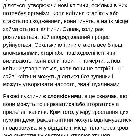
діляться, утворюючи нові клітини, оскільки в них
потребує організм. Коли клітини старіють або
стають пошкодженими, вони гинуть, а на їх місце
займають нові клітини. Однак, коли рак
розвивається, цей впорядкований процес
руйнується. Оскільки клітини стають все більш
аномальними, старі або пошкоджені клітини
виживають, коли вони повинні померти, а нові
клітини утворюються, коли вони не потрібні. Ці
зайві клітини можуть ділитися без зупинки і
можуть утворювати нарости, звані пухлинами.
Ракові пухлини є
злоякісними
, а це означає, що
вони можуть поширюватися або вторгатися в
прилеглі тканини. Крім того, у міру зростання цих
пухлин деякі ракові клітини можуть відламуватися
і подорожувати у віддалені місця тіла через кров
або лімфатичну систему і утворювати нові