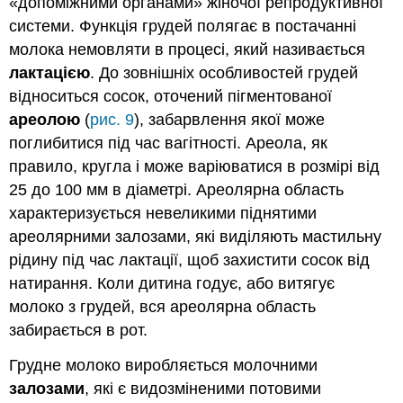
«допоміжними органами» жіночої репродуктивної
ризику
системи. Функція грудей полягає в постачанні
раку
Профілактика
молока немовляти в процесі, який називається
раку
лактацією
. До зовнішніх особливостей грудей
Види
відноситься сосок, оточений пігментованої
лікування
ареолою
(
рис. 9
), забарвлення якої може
раку
поглибитися під час вагітності. Ареола, як
Жіночі
Раки
правило, кругла і може варіюватися в розмірі від
Рак
25 до 100 мм в діаметрі. Ареолярна область
молочної
характеризується невеликими піднятими
залози
ареолярними залозами, які виділяють мастильну
Рак
рідину під час лактації, щоб захистити сосок від
шийки
матки
натирання. Коли дитина годує, або витягує
Скринінг
молоко з грудей, вся ареолярна область
та
забирається в рот.
профілактика
Рак
Грудне молоко виробляється молочними
яєчників
залозами
, які є видозміненими потовими
Перевірка