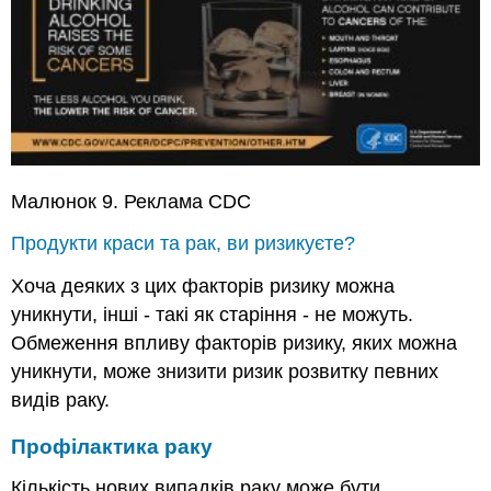
Малюнок 9. Реклама CDC
Продукти краси та рак, ви ризикуєте?
Хоча деяких з цих факторів ризику можна
уникнути, інші - такі як старіння - не можуть.
Обмеження впливу факторів ризику, яких можна
уникнути, може знизити ризик розвитку певних
видів раку.
Профілактика раку
Кількість нових випадків раку може бути