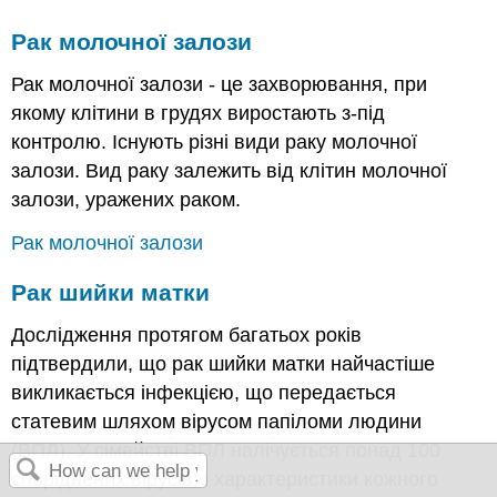
Рак молочної залози
Рак молочної залози - це захворювання, при
якому клітини в грудях виростають з-під
контролю. Існують різні види раку молочної
залози. Вид раку залежить від клітин молочної
залози, уражених раком.
Рак молочної залози
Рак шийки матки
Дослідження протягом багатьох років
підтвердили, що рак шийки матки найчастіше
викликається інфекцією, що передається
статевим шляхом вірусом папіломи людини
(ВПЛ). У сімействі ВПЛ налічується понад 100
споріднених вірусів, і характеристики кожного