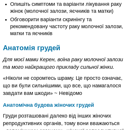
Опишіть симптоми та варіанти лікування раку
Фізіологічна
функція
жінок (молочної залози, яєчників та матки)
жіночих
Обговорити варіанти скринінгу та
грудей
рекомендовану частоту раку молочної залози,
Будова
матки та яєчників
молочної
залози
Анатомія грудей
годування
грудьми
Для моєї мами Керен, воїна раку молочної залози
Рак
та мого найкращого прикладу сильної жінки.
Терміни
раку
«Ніколи не соромтесь шраму. Це просто означає,
Як
що ви були сильнішими, що все, що намагалося
виникає
завдати вам шкоди» ~ Невідомо
рак
Стадії
Анатомічна будова жіночих грудей
раку
види
Груди розташовані далеко від інших жіночих
раку
репродуктивних органів, тому вони вважаються
Фактори