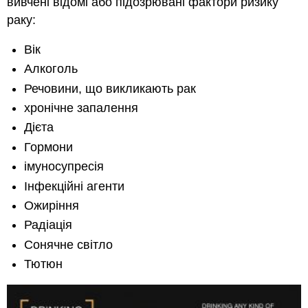
вивчені відомі або підозрювані фактори ризику
раку:
Вік
Алкоголь
Речовини, що викликають рак
хронічне запалення
Дієта
Гормони
імуносупресія
Інфекційні агенти
Ожиріння
Радіація
Сонячне світло
Тютюн