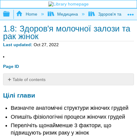
Expand/collapse global hierarchy
Home
Медицина
Здоров'я та фітне
1.8: Здоров'я молочної залози та
рак жінок
Last updated
Oct 27, 2022
Page ID
Table of contents
Цілі
Цілі глави
глави
Анатомія
Визначте анатомічні структури жіночих грудей
грудей
Анатомічна
Опишіть фізіологічні процеси жіночих грудей
будова
Перелічіть щонайменше 3 фактори, що
жіночих
підвищують ризик раку у жінок
грудей