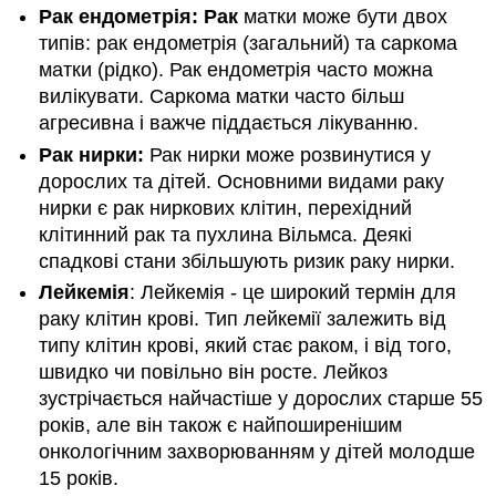
Рак ендометрія: Рак
матки може бути двох
типів: рак ендометрія (загальний) та саркома
матки (рідко). Рак ендометрія часто можна
вилікувати. Саркома матки часто більш
агресивна і важче піддається лікуванню.
Рак нирки:
Рак нирки може розвинутися у
дорослих та дітей. Основними видами раку
нирки є рак ниркових клітин, перехідний
клітинний рак та пухлина Вільмса. Деякі
спадкові стани збільшують ризик раку нирки.
Лейкемія
: Лейкемія - це широкий термін для
раку клітин крові. Тип лейкемії залежить від
типу клітин крові, який стає раком, і від того,
швидко чи повільно він росте. Лейкоз
зустрічається найчастіше у дорослих старше 55
років, але він також є найпоширенішим
онкологічним захворюванням у дітей молодше
15 років.