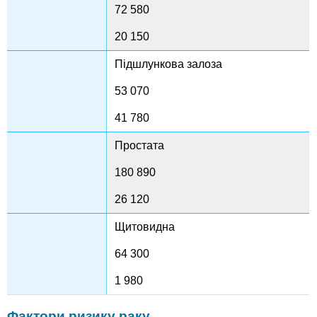
72 580
20 150
Підшлункова залоза
53 070
41 780
Простата
180 890
26 120
Щитовидна
64 300
1 980
Фактори ризику раку