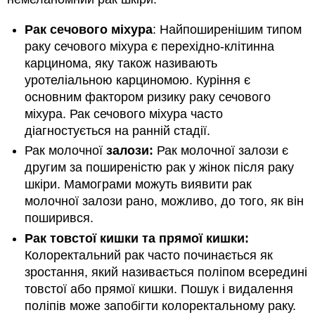
Рак сечового міхура
: Найпоширенішим типом
раку сечового міхура є перехідно-клітинна
карцинома, яку також називають
уротеліальною карциномою. Куріння є
основним фактором ризику раку сечового
міхура. Рак сечового міхура часто
діагностується на ранній стадії.
Рак молочної
залози:
Рак молочної залози є
другим за поширеністю рак у жінок після раку
шкіри. Мамограми можуть виявити рак
молочної залози рано, можливо, до того, як він
поширився.
Рак товстої кишки та прямої кишки:
Колоректальний рак часто починається як
зростання, який називається поліпом всередині
товстої або прямої кишки. Пошук і видалення
поліпів може запобігти колоректальному раку.