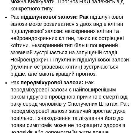
можна вилікувати. Прогноз НХЛ залежить від
конкретного типу.
Рак
підшлункової залози: Рак
підшлункової
залози може розвиватися з двох видів клітин
підшлункової залози: екзокринних клітин та
нейроендокринних клітин, таких як острівцеві
клітини. Екзокринний тип більш поширений і
зазвичай зустрічається на запущеній стадії.
Нейроендокринні пухлини підшлункової залози
(пухлини острівцевих клітин) зустрічаються
рідше, але мають кращий прогноз.
Рак
передміхурової залози:
Рак
передміхурової залози є найпоширенішим
раком і другою провідною причиною смерті від
раку серед чоловіків у Сполучених Штатах. Рак
передміхурової залози зазвичай зростає дуже
повільно, і знаходження та лікування його до
появи симптомів може не покращити здоров'я
чоловіків або допомогти їм жити довше.