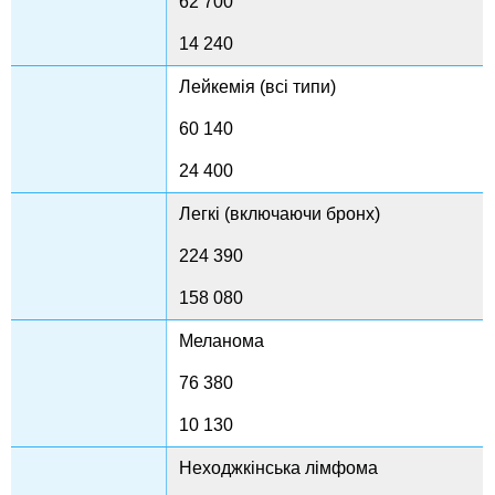
62 700
14 240
Лейкемія (всі типи)
60 140
24 400
Легкі (включаючи бронх)
224 390
158 080
Меланома
76 380
10 130
Неходжкінська лімфома