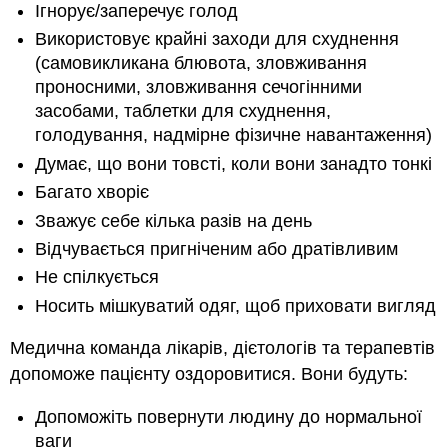
Ігнорує/заперечує голод
Використовує крайні заходи для схуднення
(самовикликана блювота, зловживання
проносними, зловживання сечогінними
засобами, таблетки для схуднення,
голодування, надмірне фізичне навантаження)
Думає, що вони товсті, коли вони занадто тонкі
Багато хворіє
Зважує себе кілька разів на день
Відчувається пригніченим або дратівливим
Не спілкується
Носить мішкуватий одяг, щоб приховати вигляд
Медична команда лікарів, дієтологів та терапевтів
допоможе пацієнту оздоровитися. Вони будуть:
Допоможіть повернути людину до нормальної
ваги