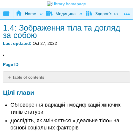
Expand/collapse global hierarchy
Home
Медицина
Здоров'я та фітне
1.4: Зображення тіла та догляд
за собою
Last updated
Oct 27, 2022
Page ID
Table of contents
Цілі
Цілі глави
глави
Образ
Обговорення варіацій і модифікацій жіночих
тіла
і
типів статури
догляд
Дослідіть, як змінюється «ідеальне тіло» на
за
основі соціальних факторів
собою