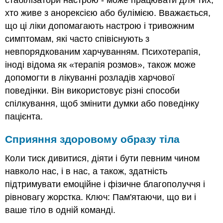
стабілізатори настрою - може працювати для тих,
хто живе з анорексією або булімією. Вважається,
що ці ліки допомагають настрою і тривожним
симптомам, які часто співіснують з
невпорядкованим харчуванням. Психотерапія,
іноді відома як «терапія розмов», також може
допомогти в лікуванні розладів харчової
поведінки. Він використовує різні способи
спілкування, щоб змінити думки або поведінку
пацієнта.
Сприяння здоровому образу тіла
Коли тиск дивитися, діяти і бути певним чином
навколо нас, і в нас, а також, здатність
підтримувати емоційне і фізичне благополуччя і
рівновагу жорстка. Ключ: Пам'ятаючи, що ви і
ваше тіло в одній команді.