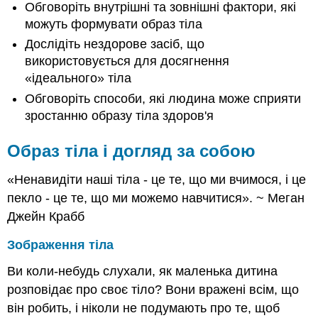
Обговоріть внутрішні та зовнішні фактори, які
Зображення
тіла
можуть формувати образ тіла
«Ідеальне»
Дослідіть нездорове засіб, що
тіло
використовується для досягнення
Типи
«ідеального» тіла
тіла
Обговоріть способи, які людина може сприяти
і
варіації
зростанню образу тіла здоров'я
Аспекти
зображення
Образ тіла і догляд за собою
тіла
та
«Ненавидіти наші тіла - це те, що ми вчимося, і це
фактори,
пекло - це те, що ми можемо навчитися». ~ Меган
що
впливають
Джейн Крабб
на
імідж
Зображення тіла
тіла
Ви коли-небудь слухали, як маленька дитина
Зображення
тіла
розповідає про своє тіло? Вони вражені всім, що
та
він робить, і ніколи не подумають про те, щоб
гендерна