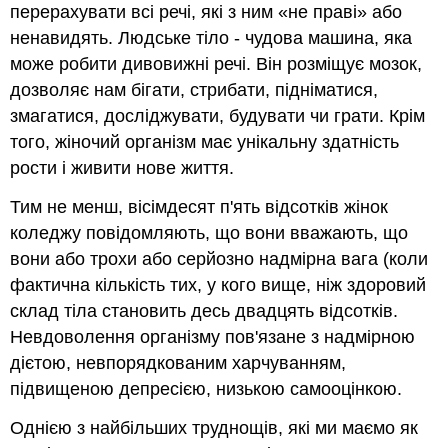
перерахувати всі речі, які з ним «не праві» або
дисфорія
ненавидять. Людське тіло - чудова машина, яка
Розлади
харчової
може робити дивовижні речі. Він розміщує мозок,
поведінки
дозволяє нам бігати, стрибати, підніматися,
Сприяння
змагатися, досліджувати, будувати чи грати. Крім
здоровому
того, жіночий організм має унікальну здатність
образу
тіла
рости і живити нове життя.
Перевірка
Тим не менш, вісімдесят п'ять відсотків жінок
на
розуміння
коледжу повідомляють, що вони вважають, що
вони або трохи або серйозно надмірна вага (коли
фактична кількість тих, у кого вище, ніж здоровий
склад тіла становить десь двадцять відсотків.
Невдоволення організму пов'язане з надмірною
дієтою, невпорядкованим харчуванням,
підвищеною депресією, низькою самооцінкою.
Однією з найбільших труднощів, які ми маємо як