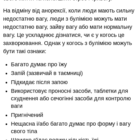
На відміну від анорексії, коли люди мають сильну
недостатню вагу, люди з булімією можуть мати
недостатню вагу, зайву вагу або мати нормальну
вагу. Це ускладнює дізнатися, чи є у когось це
захворювання. Однак у когось з булімією можуть
бути такі ознаки:
Багато думає про їжу
Запій (зазвичай в таємниці)
Підкидає після запою
Використовує проносні засоби, таблетки для
схуднення або сечогінні засоби для контролю
ваги
Пригнічений
Нещасна і/або багато думає про форму і вагу
свого тіла