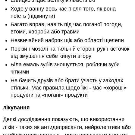
Швидко з'їдає велику кількість їжі
Ходе у ванну весь час після того, як вона
поїсть (підкинути)
Багато вправ, навіть під час поганої погоди,
втоми, хвороби або травми
Незвичайний набряк щік або області щелепи
Порізи і мозолі на тильній стороні рук і кісточок
від змушення себе кинути вгору
Біла емаль зубів зношується, роблячи зуби
чіткими
Не бачить друзів або брати участь у заходах
стільки. Має правила щодо їжі - має «хороші»
продукти та «погані» продукти
лікування
Деякі дослідження показують, що використання
ліків - таких як антидепресанти, нейролептики або