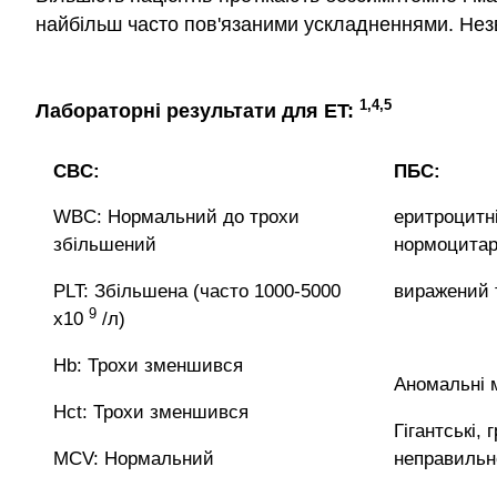
найбільш часто пов'язаними ускладненнями. Незв
1,4,5
Лабораторні результати для ET:
CBC:
ПБС:
WBC: Нормальний до трохи
еритроцитн
збільшений
нормоцитар
PLT: Збільшена (часто 1000-5000
виражений 
9
х10
/л)
Hb: Трохи зменшився
Аномальні 
Hct: Трохи зменшився
Гігантські, 
MCV: Нормальний
неправильн