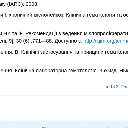
ку (IARC); 2008.
 I: хронічний мієлолейкоз. Клінічна гематологія та о
Кім HY та ін. Рекомендації з ведення мієлопроліфера
ень 9]; 30 (6) :771—88. Доступно з:
http://kjim.org/jou
ня. В: Клінічні застосування та принципи гематологі
ння. Клінічна лабораторна гематологія. 3-е изд. Нью-
14.3: По