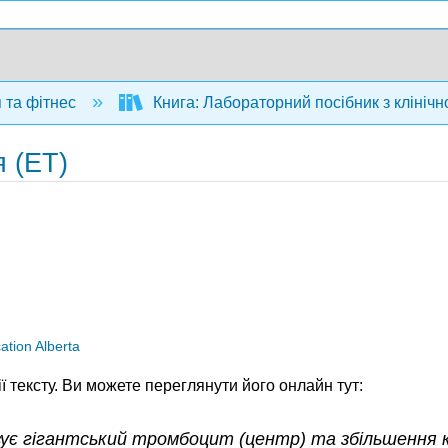
 та фітнес
Книга: Лабораторний посібник з клінічної
я (ET)
tion Alberta
ї тексту. Ви можете переглянути його онлайн тут:
азує гігантський тромбоцит (центр) та збільшення