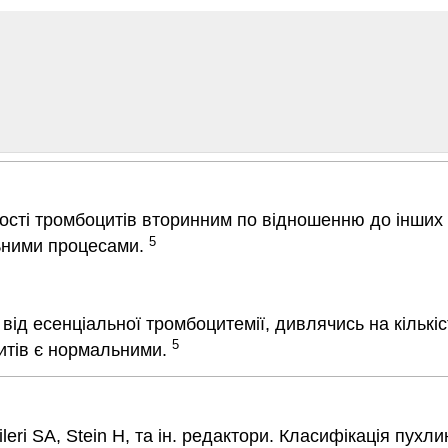
кості тромбоцитів вторинним по відношенню до інших
5
льними процесами.
 есенціальної тромбоцитемії, дивлячись на кількість
5
цитів є нормальними.
Pileri SA, Stein H, та ін. редактори. Класифікація пу