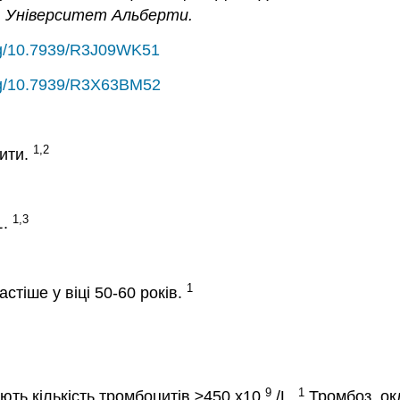
S, Університет Альберти.
org/10.7939/R3J09WK51
org/10.7939/R3X63BM52
1,2
ити.
1,3
L
.
1
стіше у віці 50-60 років.
9
1
ають кількість тромбоцитів ≥450 x10
/L.
Тромбоз, ок