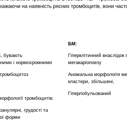
ажаючи на наявність рясних тромбоцитів, вони част
БМ:
і, бувають
Гіперклітинний внаслідок
ними і нормохромними
мегакаріопоезу
тромбоцитоз
Аномальна морфологія мег
кластери, збільшені,
Гіперлобульований
морфології тромбоцитів:
гранулярні, грудості та
ої форми