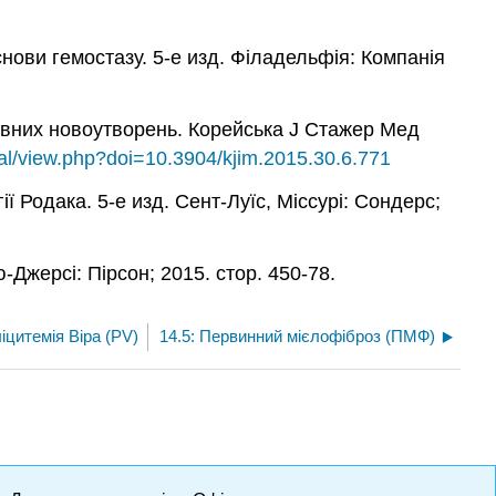
снови гемостазу. 5-е изд. Філадельфія: Компанія
тивних новоутворень. Корейська J Стажер Мед
rnal/view.php?doi=10.3904/kjim.2015.30.6.771
ї Родака. 5-е изд. Сент-Луїс, Міссурі: Сондерс;
Джерсі: Пірсон; 2015. стор. 450-78.
ліцитемія Віра (PV)
14.5: Первинний мієлофіброз (ПМФ)