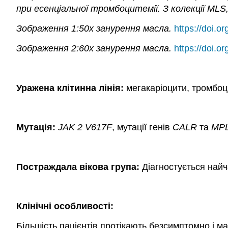
при есенціальної тромбоцитемії. З колекції ML
Зображення 1:50x занурення масла.
https://doi.
Зображення 2:60x занурення масла.
https://doi.
Уражена клітинна лінія:
мегакаріоцити, тромбоц
Мутація:
JAK 2 V617F
, мутації генів
CALR
та
MP
Постраждала вікова група:
Діагностується найча
Клінічні особливості:
Більшість пацієнтів протікають безсимптомно і м