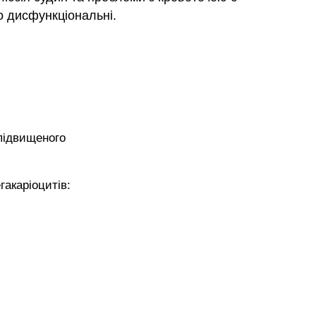
о дисфункціональні.
 підвищеного
акаріоцитів: