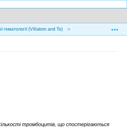
Exp
 гематології (Villatoro and To)
14: Білі кров'яні к
 кількості тромбоцитів, що спостерігаються