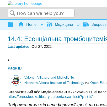
Search
Expand/collapse global hierarchy
Home
Медицина
Здоров'я
14.4: Есенціальна тромбоцитемі
Last updated
Oct 27, 2022
Page ID
Valentin Villatoro and Michelle To
Northern Alberta Institute of Technology
via
Open Educa
Інтерактивний або медіа-елемент виключено з цієї версі
https://pressbooks.library.ualberta.ca/mlsci/?p=757
Зображення мазків периферичної крові, що пок