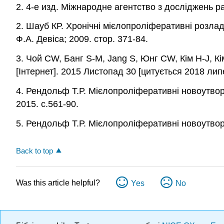
2. 4-е изд. Міжнародне агентство з досліджень ра
2. Шауб КР. Хронічні мієлопроліферативні розлади
Ф.А. Девіса; 2009. стор. 371-84.
3. Чой CW, Банг S-M, Jang S, Юнг CW, Кім H-J, 
[Інтернет]. 2015 Листопад 30 [цитується 2018 лип
4. Рендольф Т.Р. Мієлопроліферативні новоутворен
2015. с.561-90.
5. Рендольф Т.Р. Мієлопроліферативні новоутворе
Back to top
Was this article helpful?
Yes
No