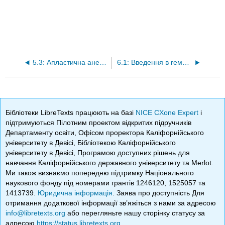
5.3: Апластична анемія
6.1: Введення в гемолітичні анемії
Бібліотеки LibreTexts працюють на базі
NICE CXone Expert
і
підтримуються Пілотним проектом відкритих підручників
Департаменту освіти, Офісом проректора Каліфорнійського
університету в Девісі, Бібліотекою Каліфорнійського
університету в Девісі, Програмою доступних рішень для
навчання Каліфорнійського державного університету та Merlot.
Ми також визнаємо попередню підтримку Національного
наукового фонду під номерами грантів 1246120, 1525057 та
1413739.
Юридична інформація
. Заява про доступність Для
отримання додаткової інформації зв’яжіться з нами за адресою
info@libretexts.org
або перегляньте нашу сторінку статусу за
адресою
https://status.libretexts.org
.