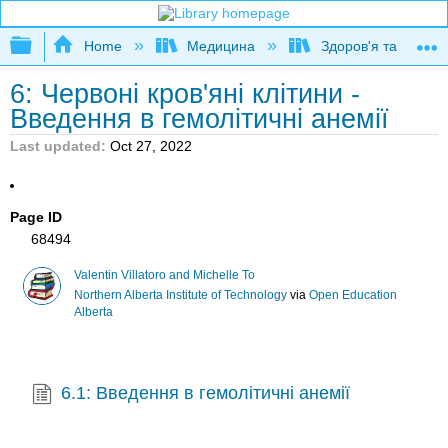
Expand/collapse global hierarchy
Home
Медицина
Здоров'я та фітне
6: Червоні кров'яні клітини -
Введення в гемолітичні анемії
Last updated
Oct 27, 2022
Page ID
68494
Valentin Villatoro and Michelle To
Northern Alberta Institute of Technology
via
Open Education
Alberta
6.1: Введення в гемолітичні анемії